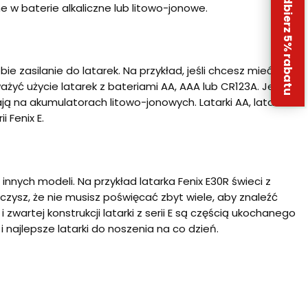
Odbierz 5% rabatu
w baterie alkaliczne lub litowo-jonowe.
ie zasilanie do latarek. Na przykład, jeśli chcesz mieć
żyć użycie latarek z bateriami AA, AAA lub CR123A. Jeśli
ją na akumulatorach litowo-jonowych. Latarki AA, latarki
i Fenix E.
ych modeli. Na przykład latarka Fenix E30R świeci z
aczysz, że nie musisz poświęcać zbyt wiele, aby znaleźć
wartej konstrukcji latarki z serii E są częścią ukochanego
 i najlepsze latarki do noszenia na co dzień.