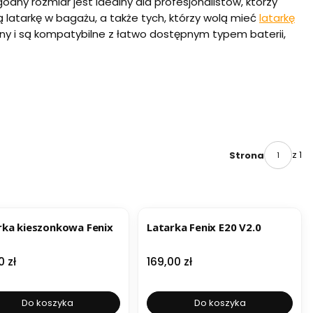
odny rozmiar jest idealny dla profesjonalistów, którzy
 latarkę w bagażu, a także tych, którzy wolą mieć
latarkę
ny i są kompatybilne z łatwo dostępnym typem baterii,
z 1
Strona
rka kieszonkowa Fenix
Latarka Fenix E20 V2.0
a
Cena
0 zł
169,00 zł
Do koszyka
Do koszyka