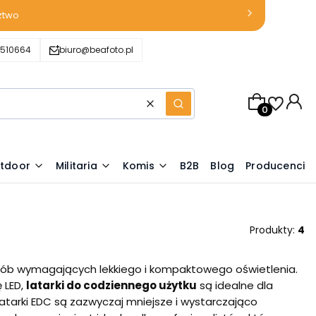
ztwo
510664
biuro@beafoto.pl
Produkty w k
Wyczyść
Szukaj
tdoor
Militaria
Komis
B2B
Blog
Producenci
Produkty:
4
sób wymagających lekkiego i kompaktowego oświetlenia.
 LED,
latarki do codziennego użytku
są idealne dla
tarki EDC są zazwyczaj mniejsze i wystarczająco