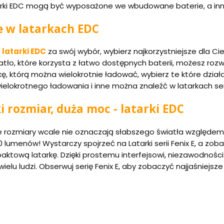
arki EDC mogą być wyposażone we wbudowane baterie, a inne 
e w latarkach EDC
z
latarki EDC
za swój wybór, wybierz najkorzystniejsze dla Cieb
atło, które korzysta z łatwo dostępnych baterii, możesz rozwa
kę, którą można wielokrotnie ładować, wybierz te które działa
wielokrotnego ładowania i inne można znaleźć w latarkach seri
i rozmiar, duża moc - latarki EDC
ozmiary wcale nie oznaczają słabszego światła względem inn
 lumenów! Wystarczy spojrzeć na Latarki serii Fenix E, a zob
tową latarkę. Dzięki prostemu interfejsowi, niezawodności i z
ielu ludzi. Obserwuj serię Fenix E, aby zobaczyć najjaśniejsze