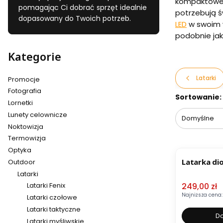
kompaktowe, 
pomagając Ci dobrać sprzęt idealnie
potrzebują ś
dopasowany do Twoich potrzeb.
LED
w swoim 
podobnie jak
Kategorie
Latarki
Promocje
Fotografia
Lista pr
Sortowanie:
Lornetki
Lunety celownicze
Domyślne
Noktowizja
Termowizja
OKAZJA
Optyka
Latarka di
Outdoor
Latarki
Cena pro
249,00 zł
Latarki Fenix
Najniższa cena:
Latarki czołowe
Latarki taktyczne
Do
Latarki myśliwskie