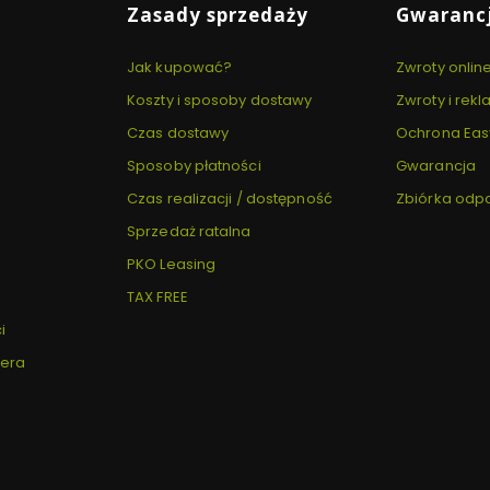
Zasady sprzedaży
Gwarancj
Jak kupować?
Zwroty onlin
Koszty i sposoby dostawy
Zwroty i rek
Czas dostawy
Ochrona Eas
Sposoby płatności
Gwarancja
Czas realizacji / dostępność
Zbiórka od
Sprzedaż ratalna
PKO Leasing
TAX FREE
i
tera