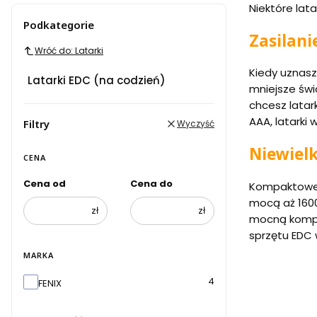
Koniec menu
Niektóre lat
Podkategorie
Zasilani
Wróć do: Latarki
Kiedy uznas
Latarki EDC (na codzień)
mniejsze świ
chcesz latar
AAA, latarki 
Filtry
Wyczyść
Niewielk
CENA
Cena od
Cena do
Kompaktowe r
mocą aż 1600
zł
zł
mocną kompak
sprzętu EDC w
MARKA
Marka
4
FENIX