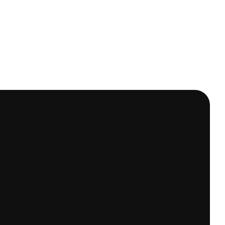
KA TEGO
BEZPIECZNE
WYGODNA
O DNIA
PŁATNOŚCI
DOSTAWA
ówień
Dzięki certyfikatowi i
Kurierzy,
h do 14:00
szyfrowaniu SSL
paczkomaty i
punkty odbioru