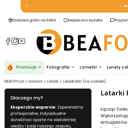
✅
P
Dostawa gratis od 699zł
Bezpieczna wysyłka
Przyja
(Otwiera
(Otwiera
(Otwiera
się
się
się
w
w
w
nowej
nowej
nowej
karcie)
karcie)
karcie)
Promocje
Fotografia
Lornetki
Lunety ce
BEAFOTO.pl
Outdoor
Latarki
Latarki EDC (na codzień)
Latarki 
Dlaczego my?
Eksperckie wsparcie
: Zapewniamy
Łącząc funkc
profesjonalne, indywidualne
Wykorzystują
doradztwo oparte na wieloletniej
entuzjastów 
wiedzy i pasji naszego zespołu,