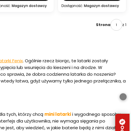
pność:
Magazyn dostawcy
Dostępność:
Magazyn dostawcy
z 1
Strona
atarki Fenix
. Ogólnie rzecz biorąc, te latarki zostały
ięcia lub wsunięcia do kieszeni i na drodze. W
ęc co sprawia, że dobra codzienna latarka do noszenia?
t wtedy łatwa, gdyż używamy tylko jednego przełącznika, a
dla tych, którzy chcą
mini latarki
i wygodnego sposobu
interfejs dla użytkownika, nie wymaga sięgania po
e jest, aby wiedzieć, w jakie baterie będą z nimi działać.