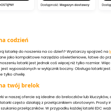
DOSTĘPNY
Dostępność:
Magazyn dostawcy
Dostę
na codzień
rą latarkę do noszenia na co dzień? Wystarczy spojrzeć na
l
ne jako kompaktowe narzędzia oświetleniowe, łatwe do przyp
oszeniu latarki jest jednak coś więcej niż tylko rozmiar. Wi
k jest wyposażonych w wyłącznik boczny. Obsługa latarki jes
 tylko chwilę.
na twój brelok
rki w naszej ofercie są idealne do breloczków lub kluczyków, 
 latarki często działają z przełącznikiem obrotowym. Prosty 
b szukania przełączników. W przypadku każdej latarki EDC ważn