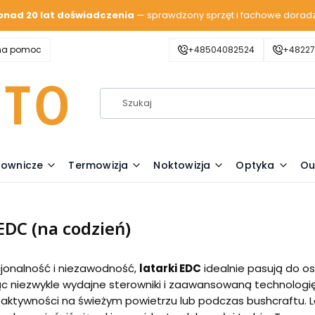
onad 20 lat doświadczenia
— sprawdzony sprzęt i fachowe dorad
zna pomoc
+48504082524
+48227
lownicze
Termowizja
Noktowizja
Optyka
Ou
EDC (na codzień)
jonalność i niezawodność,
latarki EDC
idealnie pasują do o
c niezwykle wydajne sterowniki i zaawansowaną technologię
aktywności na świeżym powietrzu lub podczas bushcraftu. La