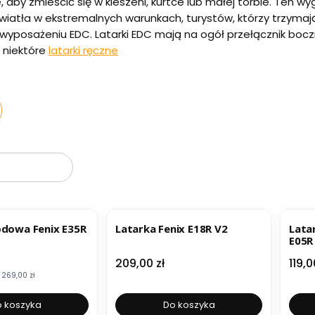
aby zmieścić się w kieszeni, kurtce lub małej torbie. Ten wyg
wiatła w ekstremalnych warunkach, turystów, którzy trzymają
wyposażeniu EDC. Latarki EDC mają na ogół przełącznik bocz
 niektóre
latarki ręczne
oduktów
BESTSELLER
NOWOŚĆ
NOWOŚĆ
odowa Fenix E35R
Latarka Fenix E18R V2
Lata
E05R
mocyjna
Cena
Cen
209,00 zł
119,0
269,00 zł
 koszyka
Do koszyka