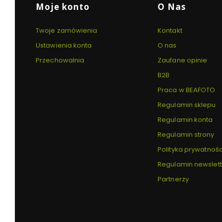
Linki w stopce
Moje konto
O Nas
Twoje zamówienia
Kontakt
Ustawienia konta
O nas
Przechowalnia
Zaufane opinie
B2B
Praca w BEAFOTO
Regulamin sklepu
Regulamin konta
Regulamin strony
Polityka prywatnośc
Regulamin newslet
Partnerzy