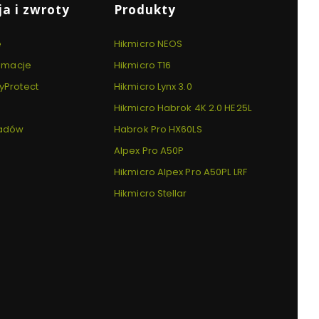
a i zwroty
Produkty
e
Hikmicro NEOS
lamacje
Hikmicro T16
yProtect
Hikmicro Lynx 3.0
Hikmicro Habrok 4K 2.0 HE25L
padów
Habrok Pro HX60LS
Alpex Pro A50P
Hikmicro Alpex Pro A50PL LRF
Hikmicro Stellar