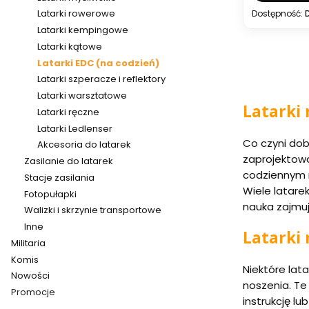
Latarki rowerowe
Dostępność:
Latarki kempingowe
Latarki kątowe
Latarki EDC (na codzień)
Latarki szperacze i reflektory
Latarki warsztatowe
Latarki 
Latarki ręczne
Latarki Ledlenser
Co czyni dob
Akcesoria do latarek
zaprojektowa
Zasilanie do latarek
codziennym n
Stacje zasilania
Wiele latare
Fotopułapki
nauka zajmuje
Walizki i skrzynie transportowe
Inne
Latarki 
Militaria
Komis
Niektóre lata
Nowości
noszenia. Te
Promocje
instrukcję lu