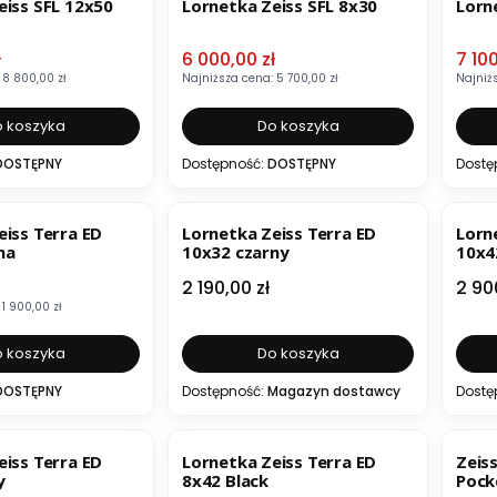
eiss SFL 12x50
Lornetka Zeiss SFL 8x30
Lorn
mocyjna
Cena promocyjna
Cena
ł
6 000,00 zł
7 100
8 800,00 zł
Najniższa cena:
5 700,00 zł
Najniż
 koszyka
Do koszyka
DOSTĘPNY
Dostępność:
DOSTĘPNY
Dostę
BESTSELLER
eiss Terra ED
Lornetka Zeiss Terra ED
Lorn
na
10x32 czarny
10x4
mocyjna
Cena
Cen
2 190,00 zł
2 90
1 900,00 zł
 koszyka
Do koszyka
DOSTĘPNY
Dostępność:
Magazyn dostawcy
Dostę
BESTSELLER
OKAZJA
OKA
eiss Terra ED
Lornetka Zeiss Terra ED
Zeis
y
8x42 Black
Pock