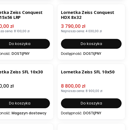
ZJA
OKAZJA
BESTSELLER
etka Zeiss Conquest
Lornetka Zeiss Conquest
15x56 LRP
HDX 8x32
 promocyjna
Cena promocyjna
0,00 zł
3 790,00 zł
sza cena:
8 100,00 zł
Najniższa cena:
4 030,00 zł
Do koszyka
Do koszyka
pność:
DOSTĘPNY
Dostępność:
DOSTĘPNY
ESTSELLER
OKAZJA
BESTSELLER
etka Zeiss SFL 10x30
Lornetka Zeiss SFL 10x50
a
Cena promocyjna
0,00 zł
8 800,00 zł
Najniższa cena:
8 900,00 zł
Do koszyka
Do koszyka
pność:
Magazyn dostawcy
Dostępność:
DOSTĘPNY
ZJA
OKAZJA
BESTSELLER