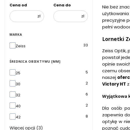
Cena od
Cena do
Nie bez znac
użytkowania
zł
zł
precyzyjne p
pełni wodoo
MARKA
Lornetki Z
Marka
33
Zeiss
Zeiss Optik, 
powstał jede
ŚREDNICA OBIEKTYWU [MM]
opinie swoich
czemu obserw
Średnica obiektywu [mm]
5
25
naszej
oferc
2
Victory HT
z
30
6
32
Wyjątkowa k
2
40
Dla osób po
zapewnia do
8
42
optykę w nie
Więcej opcji (3)
poznać cuda 