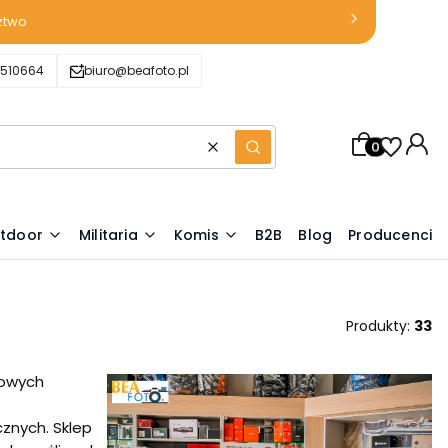
ztwo
510664
biuro@beafoto.pl
Produkty w k
Wyczyść
Szukaj
tdoor
Militaria
Komis
B2B
Blog
Producenci
Produkty:
33
kowych
znych. Sklep