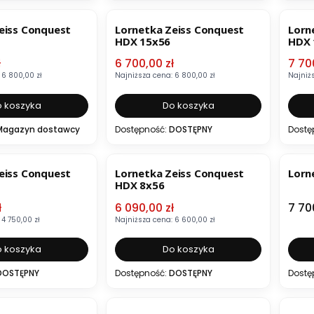
BESTSELLER
OKAZJA
BESTSELLER
OKA
eiss Conquest
Lornetka Zeiss Conquest
Lorn
HDX 15x56
HDX 
mocyjna
Cena promocyjna
Cena
ł
6 700,00 zł
7 70
6 800,00 zł
Najniższa cena:
6 800,00 zł
Najniż
 koszyka
Do koszyka
Magazyn dostawcy
Dostępność:
DOSTĘPNY
Dostę
OKAZJA
B
eiss Conquest
Lornetka Zeiss Conquest
Lorn
HDX 8x56
mocyjna
Cena promocyjna
Cen
ł
6 090,00 zł
7 70
4 750,00 zł
Najniższa cena:
6 600,00 zł
 koszyka
Do koszyka
DOSTĘPNY
Dostępność:
DOSTĘPNY
Dostę
OKAZJA
BESTSELLER
OKA