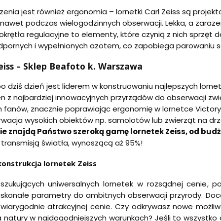
zenia jest również ergonomia – lornetki Carl Zeiss są proj
 nawet podczas wielogodzinnych obserwacji. Lekka, a zar
okrętła regulacyjne to elementy, które czynią z nich sprzęt
dpornych i wypełnionych azotem, co zapobiega parowaniu 
eiss – Sklep Beafoto k. Warszawa
po dziś dzień jest liderem w konstruowaniu najlepszych lornete
n z najbardziej innowacyjnych przyrządów do obserwacji zwi
 fanów, znacznie poprawiając ergonomię w lornetce Victory SF.
acja wysokich obiektów np. samolotów lub zwierząt na drz
ie znajdą Państwo szeroką gamę lornetek Zeiss, od budże
 transmisją światła, wynoszącą aż 95%!
onstrukcja lornetek Zeiss
szukujących uniwersalnych lornetek w rozsądnej cenie, 
skonałe parametry do ambitnych obserwacji przyrody. Doc
wiarygodnie atrakcyjnej cenie. Czy odkrywasz nowe możliwo
natury w najdogodniejszych warunkach? Jeśli to wszystko 