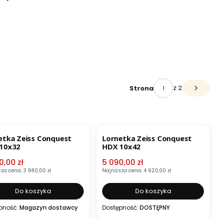
z 2
Strona
Następ
ZJA
BESTSELLER
OKAZJA
BESTSELLER
etka Zeiss Conquest
Lornetka Zeiss Conquest
10x32
HDX 10x42
 promocyjna
Cena promocyjna
0,00 zł
5 090,00 zł
sza cena:
3 980,00 zł
Najniższa cena:
4 920,00 zł
Do koszyka
Do koszyka
pność:
Magazyn dostawcy
Dostępność:
DOSTĘPNY