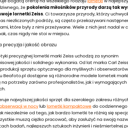
uje bogatą ofertę na wszelkiego rodzaju
lornetki
w najlepsz
dziwnego, że
pokolenia miłośników przyrody darzą tak w
woje lornetki Zeiss
. Ci towarzysze przyrody, którzy uchwyci
as niezliczonych podróży, są często przekazywani następn
iami, które były z nimi przeżywane. Wiele z nich jest nadal w 
ak, czas nigdy nie stoi w miejscu.
 precyzja i jakość obrazu
tyki precyzyjnej lornetki marki Zeiss uchodzą za synonim
owej jakości i solidnego wykonania. Od lat marka Carl Zei
produkcji sprzętu optycznego dla myśliwych i obserwatorów
pu Beafoto.pl dostępne są różnorodne modele lornetek marki 
na potrzeby zarówno profesjonalistów, jak i wymagających
ch.
feruje najwyższej jakości sprzęt dla szerokiego zakresu różny
 obserwacji w nocy
lub
lornetki kompaktowe
do codziennego
k niezależnie od tego, jak bardzo lornetki te różnią się specja
zystkie muszą ciężko pracować, aby zasłużyć na swoją naz
ach badań, najlepszych sztukach inżynierii i nieśmiertelnej p