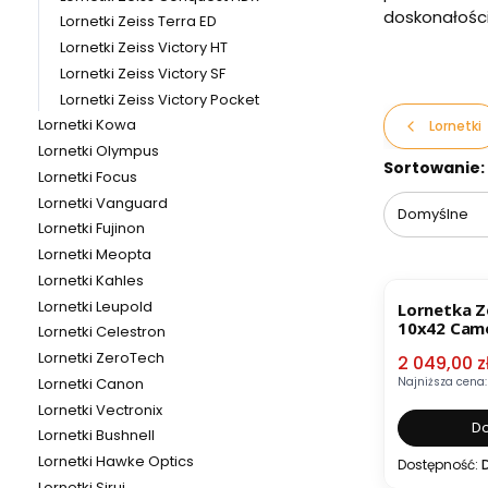
doskonałości
Lornetki Zeiss Terra ED
Lornetki Zeiss Victory HT
Lornetki Zeiss Victory SF
Lornetki Zeiss Victory Pocket
Lornetki Kowa
Lornetki
Lornetki Olympus
Lista pr
Sortowanie:
Lornetki Focus
Lornetki Vanguard
Domyślne
Lornetki Fujinon
Lornetki Meopta
OKAZJA
Lornetki Kahles
Lornetki Leupold
Lornetka Z
10x42 Cam
Lornetki Celestron
Lornetki ZeroTech
Cena pro
2 049,00 z
Najniższa cena:
Lornetki Canon
Lornetki Vectronix
Do
Lornetki Bushnell
Lornetki Hawke Optics
Dostępność:
Lornetki Sirui