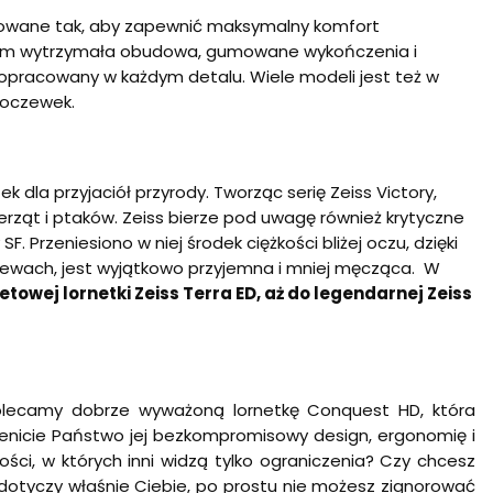
ektowane tak, aby zapewnić maksymalny komfort
azem wytrzymała obudowa, gumowane wykończenia i
 dopracowany w każdym detalu. Wiele modeli jest też w
soczewek.
k dla przyjaciół przyrody. Tworząc serię Zeiss Victory,
erząt i ptaków. Zeiss bierze pod uwagę również krytyczne
 Przeniesiono w niej środek ciężkości bliżej oczu, dzięki
ewach, jest wyjątkowo przyjemna i mniej męcząca. W
towej lornetki Zeiss Terra ED, aż do legendarnej Zeiss
polecamy dobrze wyważoną lornetkę Conquest HD, która
enicie Państwo jej bezkompromisowy design, ergonomię i
ści, w których inni widzą tylko ograniczenia? Czy chcesz
dotyczy właśnie Ciebie, po prostu nie możesz zignorować