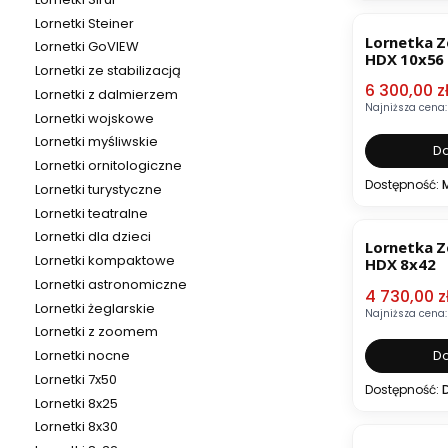
OKAZJA
Lornetki Steiner
Lornetka Z
Lornetki GoVIEW
HDX 10x56
Lornetki ze stabilizacją
Cena pro
6 300,00 z
Lornetki z dalmierzem
Najniższa cena:
Lornetki wojskowe
Lornetki myśliwskie
Do
Lornetki ornitologiczne
Dostępność:
Lornetki turystyczne
Lornetki teatralne
OKAZJA
Lornetki dla dzieci
Lornetka Z
Lornetki kompaktowe
HDX 8x42
Lornetki astronomiczne
Cena pro
4 730,00 z
Lornetki żeglarskie
Najniższa cena:
Lornetki z zoomem
Lornetki nocne
Do
Lornetki 7x50
Dostępność:
Lornetki 8x25
OKAZJA
Lornetki 8x30