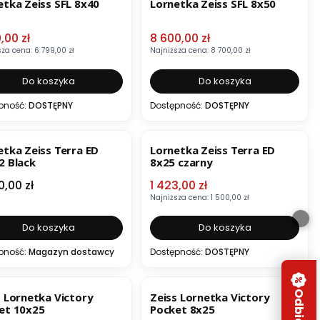
etka Zeiss SFL 8x40
Lornetka Zeiss SFL 8x50
 promocyjna
Cena promocyjna
,00 zł
8 600,00 zł
sza cena:
6 799,00 zł
Najniższa cena:
8 700,00 zł
Do koszyka
Do koszyka
pność:
DOSTĘPNY
Dostępność:
DOSTĘPNY
OKAZJA
BESTSELLER
etka Zeiss Terra ED
Lornetka Zeiss Terra ED
2 Black
8x25 czarny
a
Cena promocyjna
0,00 zł
1 423,00 zł
Najniższa cena:
1 500,00 zł
Do koszyka
Do koszyka
pność:
Magazyn dostawcy
Dostępność:
DOSTĘPNY
ZJA
OKAZJA
BESTSELLER
s Lornetka Victory
Zeiss Lornetka Victory
et 10x25
Pocket 8x25