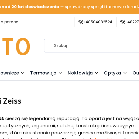
onad 20 lat doświadczenia
— sprawdzony sprzęt i fachowe dorad
zna pomoc
+48504082524
+48227
lownicze
Termowizja
Noktowizja
Optyka
Ou
 Zeiss
ss
cieszą się legendarną reputacją. Ta oparta jest na wyjąt
optycznych, ergonomii, solidnej konstrukcji i innowacyjnym
m, które nieustannie poszerzają granice możliwości technic