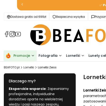
✅
P
Dostawa gratis od 699zł
Bezpieczna wysyłka
Przyja
(Otwiera
(Otwiera
(Otwiera
się
się
się
w
w
w
nowej
nowej
nowej
karcie)
karcie)
karcie)
Promocje
Fotografia
Lornetki
Lunety ce
BEAFOTO.pl
Lornetki
Lornetki Zeiss
Lornetki
Dlaczego my?
Eksperckie wsparcie
: Zapewniamy
Lornetki Zei
profesjonalne, indywidualne
parametrach 
doradztwo oparte na wieloletniej
zastosowanio
wiedzy i pasji naszego zespołu,