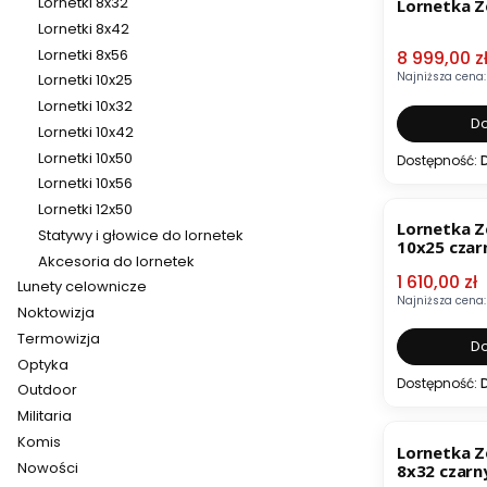
Lornetki 8x32
Lornetka Z
Lornetki 8x42
Lornetki 8x56
Cena pro
8 999,00 z
Najniższa cena:
Lornetki 10x25
Lornetki 10x32
Do
Lornetki 10x42
Lornetki 10x50
Dostępność:
Lornetki 10x56
OKAZJA
Lornetki 12x50
Lornetka Z
Statywy i głowice do lornetek
10x25 czar
Akcesoria do lornetek
Cena pro
1 610,00 zł
Lunety celownicze
Najniższa cena:
Noktowizja
Termowizja
Do
Optyka
Dostępność:
Outdoor
Militaria
OKAZJA
Komis
Lornetka Z
Nowości
8x32 czarn