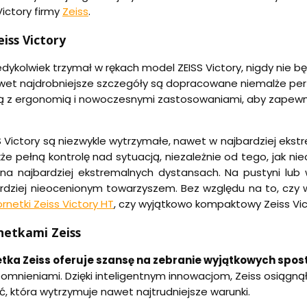
 Victory firmy
Zeiss
.
eiss Victory
edykolwiek trzymał w rękach model ZEISS Victory, nigdy nie b
wet najdrobniejsze szczegóły są dopracowane niemalże per
ją z ergonomią i nowoczesnymi zastosowaniami, aby zapewn
SS Victory są niezwykle wytrzymałe, nawet w najbardziej eks
kże pełną kontrolę nad sytuacją, niezależnie od tego, jak n
na najbardziej ekstremalnych dystansach. Na pustyni lub 
rdziej nieocenionym towarzyszem. Bez względu na to, czy 
ornetki Zeiss Victory HT
, czy wyjątkowo kompaktowy Zeiss Vic
rnetkami Zeiss
tka Zeiss oferuje szansę na zebranie wyjątkowych spos
nieniami. Dzięki inteligentnym innowacjom, Zeiss osiągnął wy
, która wytrzymuje nawet najtrudniejsze warunki.