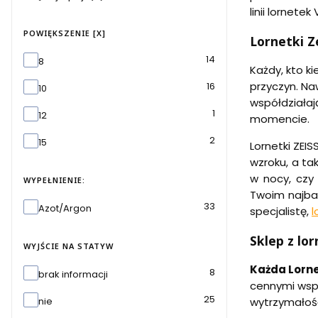
linii lornetek
POWIĘKSZENIE [X]
Lornetki Z
Powiększenie [x]
14
8
Każdy, kto ki
przyczyn. Na
16
10
współdziała
1
12
momencie.
2
15
Lornetki ZEI
wzroku, a ta
w nocy, czy 
WYPEŁNIENIE:
Twoim najba
Wypełnienie:
33
Azot/Argon
specjalistę,
l
Sklep z lo
WYJŚCIE NA STATYW
Każda Lorne
Wyjście na statyw
8
brak informacji
cennymi wspom
25
nie
wytrzymałość