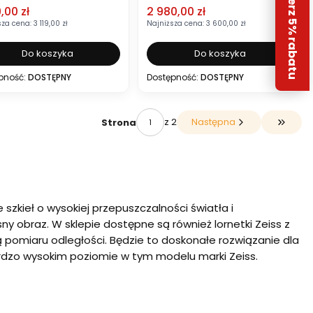
Odbierz 5% rabatu
 promocyjna
Cena promocyjna
,00 zł
2 980,00 zł
sza cena:
3 119,00 zł
Najniższa cena:
3 600,00 zł
Do koszyka
Do koszyka
pność:
DOSTĘPNY
Dostępność:
DOSTĘPNY
z 2
Następna
Strona
Przejdź
szkieł o wysokiej przepuszczalności światła i
ny obraz. W sklepie dostępne są również lornetki Zeiss z
pomiaru odległości. Będzie to doskonałe rozwiązanie dla
rdzo wysokim poziomie w tym modelu marki Zeiss.