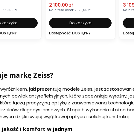
mocyjna
Cena promocyjna
Cena
2 100,00 zł
3 109
1 880,00 zł
Najniższa cena:
2 120,00 zł
Najniż
 koszyka
Do koszyka
DOSTĘPNY
Dostępność:
DOSTĘPNY
Dostę
je markę Zeiss?
wyróżnikiem, jaki prezentują modele Zeiss, jest zastosowanie 
znych powłok antyrefleksyjnych, które zapewniają wyraźny, jas
które łączą precyzyjną optykę z zaawansowaną technologią 
strzelców długodystansowych. Stopień wykonania stoi na ba
wyca dzięki swojej wyjątkowej optyce i solidnej konstrukcji.
 – jakość i komfort w jednym