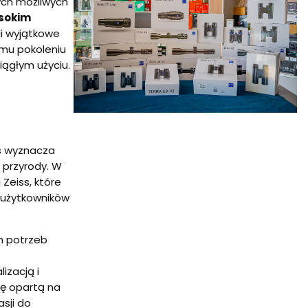
ych możliwych
ysokim
li wyjątkowe
emu pokoleniu
ciągłym użyciu.
ss wyznacza
 przyrody. W
Zeiss, które
 użytkowników
ch potrzeb
lizacją i
wę opartą na
asji do