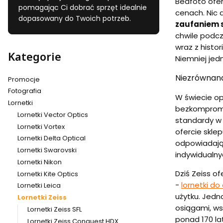
Beafoto ofer
pomagając Ci dobrać sprzęt idealnie
cenach. Nic 
dopasowany do Twoich potrzeb.
zaufaniem s
chwile podcz
wraz z histor
Kategorie
Niemniej jedn
Niezrównana
Promocje
Fotografia
W świecie op
Lornetki
bezkompromis
Lornetki Vector Optics
standardy w 
Lornetki Vortex
ofercie skle
Lornetki Delta Optical
odpowiadają 
Lornetki Swarovski
indywidualny
Lornetki Nikon
Dziś Zeiss o
Lornetki Kite Optics
-
lornetki do
Lornetki Leica
użytku. Jedna
Lornetki Zeiss
osiągami, ws
Lornetki Zeiss SFL
ponad 170 lat
Lornetki Zeiss Conquest HDX