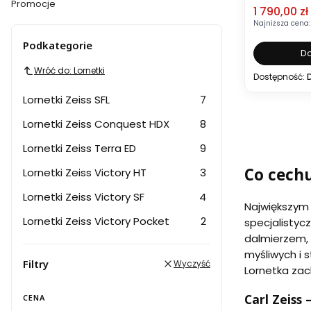
Promocje
Cena pro
1 790,00 zł
Koniec menu
Najniższa cena:
Podkategorie
Do
Wróć do: Lornetki
Dostępność:
Lornetki Zeiss SFL
7
Lornetki Zeiss Conquest HDX
8
Lornetki Zeiss Terra ED
9
Co cechu
Lornetki Zeiss Victory HT
3
Lornetki Zeiss Victory SF
4
Największym 
Lornetki Zeiss Victory Pocket
2
specjalistyc
dalmierzem, 
myśliwych i 
Filtry
Wyczyść
Lornetka zach
Carl Zeiss
CENA