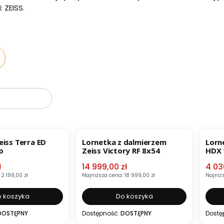
: ZEISS.
oduktów
BESTSELLER
OKAZJA
OKA
eiss Terra ED
Lornetka z dalmierzem
Lorn
o
Zeiss Victory RF 8x54
HDX 
mocyjna
Cena promocyjna
Cena
ł
14 999,00 zł
4 03
2 199,00 zł
Najniższa cena:
18 999,00 zł
Najniż
 koszyka
Do koszyka
DOSTĘPNY
Dostępność:
DOSTĘPNY
Dostę