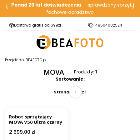
✅
Ponad 20 lat doświadczenia
— sprawdzony sprzęt i
fachowe doradztwo
Dostawa gratis od 699zł
Bezpieczna wysyłka
+48504082524
Przejdź do:
BEAFOTO.pl
MOVA
Produkty:
1
Lista produktów
Sortowanie:
z 1
Strona
Robot sprzątający
MOVA V50 Ultra czarny
Cena
2 699,00 zł