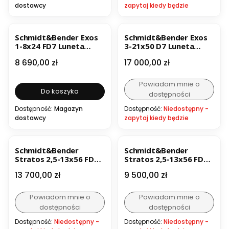
dostawcy
zapytaj kiedy będzie
Schmidt&Bender Exos
Schmidt&Bender Exos
1-8x24 FD7 Luneta
3-21x50 D7 Luneta
celownicza
celownicza
Cena
Cena
8 690,00 zł
17 000,00 zł
Powiadom mnie o
Do koszyka
dostępności
Dostępność:
Magazyn
Dostępność:
Niedostępny -
dostawcy
zapytaj kiedy będzie
Schmidt&Bender
Schmidt&Bender
Stratos 2,5-13x56 FD7
Stratos 2,5-13x56 FD7
Luneta celownicza
Luneta celownicza z
Cena
Cena
13 700,00 zł
9 500,00 zł
bębnem balistycznym
Powiadom mnie o
Powiadom mnie o
dostępności
dostępności
Dostępność:
Niedostępny -
Dostępność:
Niedostępny -