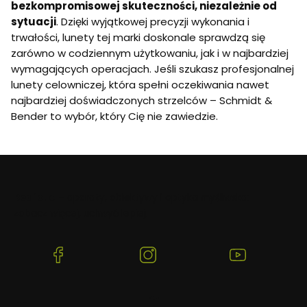
bezkompromisowej skuteczności, niezależnie od
sytuacji
. Dzięki wyjątkowej precyzji wykonania i
trwałości, lunety tej marki doskonale sprawdzą się
zarówno w codziennym użytkowaniu, jak i w najbardziej
wymagających operacjach. Jeśli szukasz profesjonalnej
lunety celowniczej, która spełni oczekiwania nawet
najbardziej doświadczonych strzelców – Schmidt &
Bender to wybór, który Cię nie zawiedzie.
Beafoto
– aparaty, obiektywy i optyka myśliwska:
zobacz więcej, uchwyć lepiej.
(Otwiera
(Otwiera
(Otwiera
się
się
się
w
w
w
nowej
nowej
nowej