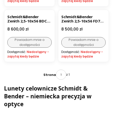
zapytaj kiedy będzie
zapytaj kiedy będzie
Schmidt&Bender
Schmidt&Bender
Zenith 2,5-10x56 BDC
Zenith 2,5-10x56 FD7
FD7 Luneta celownicza
Luneta celownicza
Cena
Cena
8 600,00 zł
8 500,00 zł
z Bębnem balistyczym
Powiadom mnie o
Powiadom mnie o
dostępności
dostępności
Dostępność:
Niedostępny -
Dostępność:
Niedostępny -
zapytaj kiedy będzie
zapytaj kiedy będzie
z 1
Strona
Lunety celownicze Schmidt &
Bender – niemiecka precyzja w
optyce