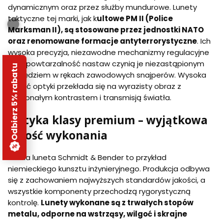
dynamicznym oraz przez służby mundurowe. Lunety
taktyczne tej marki, jak k
ultowe PM II (Police
Marksman II), są stosowane przez jednostki NATO
oraz renomowane formacje antyterrorystyczne
. Ich
wysoka precyzja, niezawodne mechanizmy regulacyjne
oraz powtarzalność nastaw czynią je niezastąpionym
Odbierz 5% rabatu
narzędziem w rękach zawodowych snajperów. Wysoka
jakość optyki przekłada się na wyrazisty obraz z
doskonałym kontrastem i transmisją światła.
Optyka klasy premium – wyjątkowa
jakość wykonania
Każda luneta Schmidt & Bender to przykład
niemieckiego kunsztu inżynieryjnego. Produkcja odbywa
się z zachowaniem najwyższych standardów jakości, a
wszystkie komponenty przechodzą rygorystyczną
kontrolę.
Lunety wykonane są z trwałych stopów
metalu, odporne na wstrząsy, wilgoć i skrajne