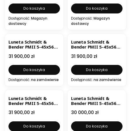
Do koszyka
Do koszyka
Dostępność:
Magazyn
Dostępność:
Magazyn
dostawcy
dostawcy
Luneta Schmidt &
Luneta Schmidt &
Bender PMII 5-45x56
Bender PMII 5-45x56
High Power LP GRID
High Power LP GRID
Cena
Cena
31 900,00 zł
31 900,00 zł
CCW MT2 0,5cm
CCW MT2 1cm
Do koszyka
Do koszyka
Dostępność:
na zamówienie
Dostępność:
na zamówienie
Luneta Schmidt &
Luneta Schmidt &
Bender PMII 5-45x56
Bender PMII 5-45x56
High Power LP LRR-MIL
High Power LP MSR2
Cena
Cena
31 900,00 zł
30 000,00 zł
CCW MT2 0,5cm
CCW MT2 0,5cm
Do koszyka
Do koszyka