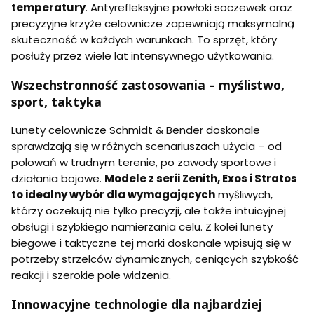
temperatury
. Antyrefleksyjne powłoki soczewek oraz
precyzyjne krzyże celownicze zapewniają maksymalną
skuteczność w każdych warunkach. To sprzęt, który
posłuży przez wiele lat intensywnego użytkowania.
Wszechstronność zastosowania – myślistwo,
sport, taktyka
Lunety celownicze Schmidt & Bender doskonale
sprawdzają się w różnych scenariuszach użycia – od
polowań w trudnym terenie, po zawody sportowe i
działania bojowe.
Modele z serii Zenith, Exos i Stratos
to idealny wybór dla wymagających
myśliwych,
którzy oczekują nie tylko precyzji, ale także intuicyjnej
obsługi i szybkiego namierzania celu. Z kolei lunety
biegowe i taktyczne tej marki doskonale wpisują się w
potrzeby strzelców dynamicznych, ceniących szybkość
reakcji i szerokie pole widzenia.
Innowacyjne technologie dla najbardziej