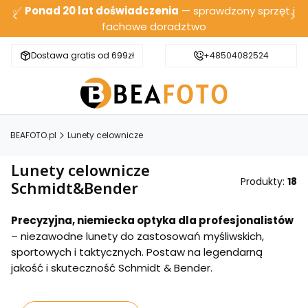
✅
Ponad 20 lat doświadczenia
— sprawdzony sprzęt i
fachowe doradztwo
Dostawa gratis od 699zł
Bezpieczna wysyłka
+48504082524
BEAFOTO.pl
Lunety celownicze
Lunety celownicze
Produkty:
18
Schmidt&Bender
Precyzyjna, niemiecka optyka dla profesjonalistów
– niezawodne lunety do zastosowań myśliwskich,
sportowych i taktycznych. Postaw na legendarną
jakość i skuteczność Schmidt & Bender.