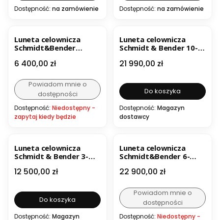
Dostępność:
na zamówienie
Dostępność:
na zamówienie
Luneta celownicza
Luneta celownicza
Schmidt&Bender
Schmidt & Bender 10-
Klassik 2,5-10x56
60x56 FFP
Cena
Cena
6 400,00 zł
21 990,00 zł
Powiadom mnie o
Do koszyka
dostępności
Dostępność:
Niedostępny -
Dostępność:
Magazyn
zapytaj kiedy będzie
dostawcy
Luneta celownicza
Luneta celownicza
Schmidt & Bender 3-
Schmidt&Bender 6-
18x42 Meta
36x56 PM II
Cena
Cena
12 500,00 zł
22 900,00 zł
Powiadom mnie o
Do koszyka
dostępności
Dostępność:
Magazyn
Dostępność:
Niedostępny -