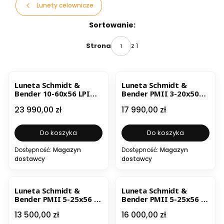
Lunety celownicze
Lista produktów
Sortowanie:
z 1
Strona
Luneta Schmidt &
Luneta Schmidt &
Bender 10-60x56 LPI
Bender PMII 3-20x50
M1FL 0,5cm ccw MT II
Ultra Short DT II+ MTC
Cena
Cena
23 990,00 zł
17 990,00 zł
MTC LT / DT II+ ZC LT
LT / ST II ZC LT MSR2 .1
mrad
Do koszyka
Do koszyka
Dostępność:
Magazyn
Dostępność:
Magazyn
dostawcy
dostawcy
Luneta Schmidt &
Luneta Schmidt &
Bender PMII 5-25x56 LP
Bender PMII 5-25x56 LP
GRID 1cm ccw DT / ST
H59 1cm ccw DT / ST
Cena
Cena
13 500,00 zł
16 000,00 zł