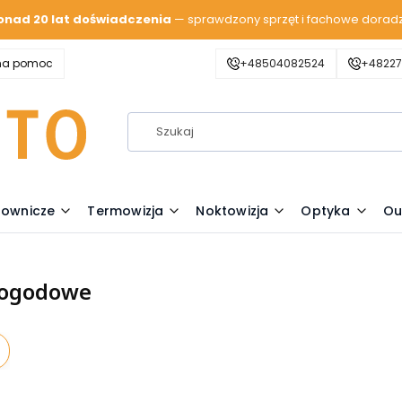
onad 20 lat doświadczenia
— sprawdzony sprzęt i fachowe dorad
zna pomoc
+48504082524
+48227
lownicze
Termowizja
Noktowizja
Optyka
Ou
pogodowe
oduktów