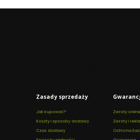
cz więcej, uchwyć lepiej.
DARMOWA
WYSYŁ
WYSYŁKA
SAMEG
Dla zamówień
Dla zam
powyżej 999 PLN
złożonyc
Zasady sprzedaży
Gwarancj
Jak kupować?
Zwroty onlin
Koszty i sposoby dostawy
Zwroty i rek
Czas dostawy
Ochrona Eas
Sposoby płatności
Gwarancja