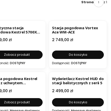
z 1
Strona
ESTSELLER
tyczna stacja
Stacja pogodowa Vortex
dowa Kestrel 5700X
Ace WM-ACE
a
Cena
9,00 zł
2 749,00 zł
Zobacz produkt
Do koszyka
pność:
DOSTĘPNY
Dostępność:
DOSTĘPNY
ja pogodowa Kestrel
Wyświetlacz Kestrel HUD do
 z uchwytem
stacji balistycznych z serii 5
otowym
a
Cena
9,00 zł
2 499,00 zł
Zobacz produkt
Do koszyka
pność:
Magazyn dostawcy
Dostępność:
Magazyn dostawcy