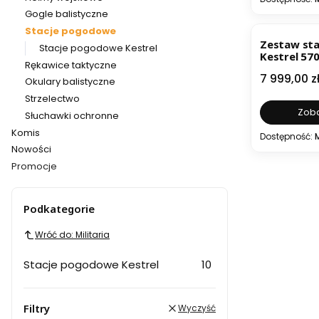
Gogle balistyczne
Stacje pogodowe
Zestaw st
Stacje pogodowe Kestrel
Kestrel 570
Rękawice taktyczne
Long range
Cena
7 999,00 z
Okulary balistyczne
Strzelectwo
Zoba
Słuchawki ochronne
Komis
Dostępność:
Nowości
Promocje
Koniec menu
Podkategorie
Wróć do: Militaria
Stacje pogodowe Kestrel
10
Filtry
Wyczyść