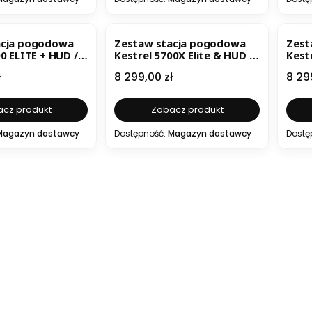
acja pogodowa
Zestaw stacja pogodowa
Zest
0 ELITE + HUD /
Kestrel 5700X Elite & HUD /
Kest
 shooter kit
REMOTE KIT
Long
Cena
Cen
ł
8 299,00 zł
8 29
cz produkt
Zobacz produkt
Magazyn dostawcy
Dostępność:
Magazyn dostawcy
Dostę