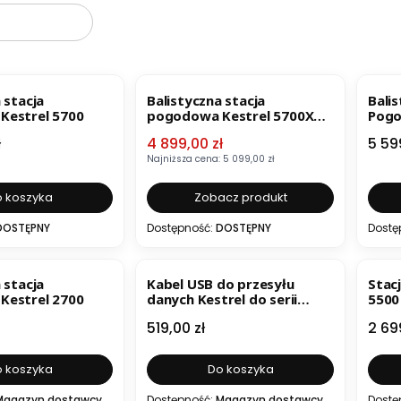
ER
OKAZJA
BESTSELLER
B
 stacja
Balistyczna stacja
Balis
Kestrel 5700
pogodowa Kestrel 5700X
Pogo
ELITE
WEZ
Cena promocyjna
Cen
ł
4 899,00 zł
5 59
Najniższa cena:
5 099,00 zł
 koszyka
Zobacz produkt
DOSTĘPNY
Dostępność:
DOSTĘPNY
Dostę
 stacja
Kabel USB do przesyłu
Stac
Kestrel 2700
danych Kestrel do serii
5500
Kestrel 5
obr
Cena
Cen
519,00 zł
2 69
 koszyka
Do koszyka
Magazyn dostawcy
Dostępność:
Magazyn dostawcy
Dostę