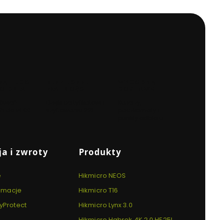
KA TEGO
BEZPIECZNE
WYGODNA
O DNIA
PŁATNOŚCI
DOSTAWA
ówień
Dzięki certyfikatowi i
Kurierzy,
h do 14:00
szyfrowaniu SSL
paczkomaty i
punkty odbioru
a i zwroty
Produkty
e
Hikmicro NEOS
lamacje
Hikmicro T16
yProtect
Hikmicro Lynx 3.0
Hikmicro Habrok 4K 2.0 HE25L