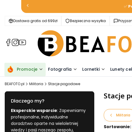
✅
P
Dostawa gratis od 699zł
Bezpieczna wysyłka
Przyja
(Otwiera
(Otwiera
(Otwiera
się
się
się
w
w
w
nowej
nowej
nowej
karcie)
karcie)
karcie)
Promocje
Fotografia
Lornetki
Lunety ce
BEAFOTO.pl
Militaria
Stacje pogodowe
Stacje 
Dlaczego my?
Eksperckie wsparcie
: Zapewniamy
Militaria
profesjonalne, indywidualne
doradztwo oparte na wieloletniej
Lista pr
Sortowanie:
wiedzy i pasji naszego zespołu,