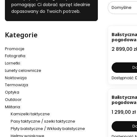
pomagając Ci dobrać sprzęt idealnie
Domyślne
dopasowany do Twoich potrzeb.
BESTSELL
Kategorie
Balistyczna
pogodowa 
Cena
2 899,00 z
Promocje
Fotografia
Lornetki
Do
Lunety celownicze
Noktowizja
Dostępność:
Termowizja
Optyka
Balistyczna
Outdoor
pogodowa 
Militaria
Cena
1 299,00 zł
Kamizelki taktyczne
Pasy taktyczne / szelki taktyczne
Do
Płyty balistyczne / Wkłady balistyczne
Hełmy wojskowe
Dostępność: