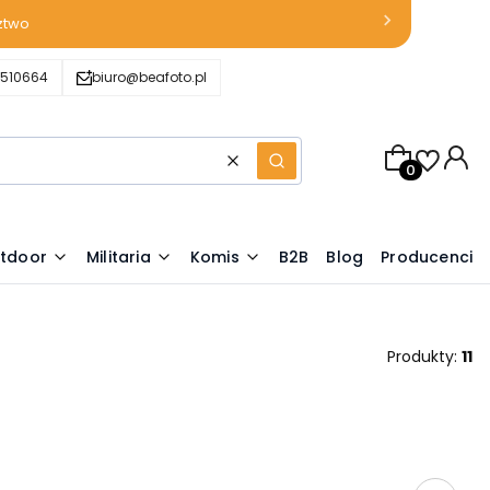
ztwo
510664
biuro@beafoto.pl
Produkty w k
Wyczyść
Szukaj
tdoor
Militaria
Komis
B2B
Blog
Producenci
Produkty:
11