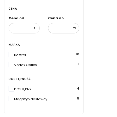
CENA
Cena od
Cena do
zł
zł
MARKA
Marka
10
Kestrel
1
Vortex Optics
DOSTĘPNOŚĆ
Dostępność
4
DOSTĘPNY
8
Magazyn dostawcy