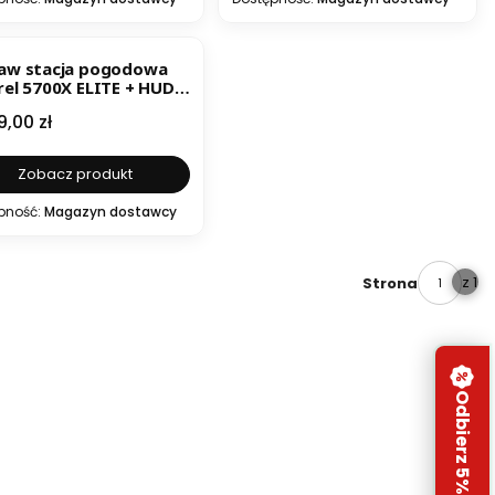
aw stacja pogodowa
rel 5700X ELITE + HUD /
 range shooter kit
a
9,00 zł
Zobacz produkt
pność:
Magazyn dostawcy
z 1
Strona
Odbierz 5% rabatu