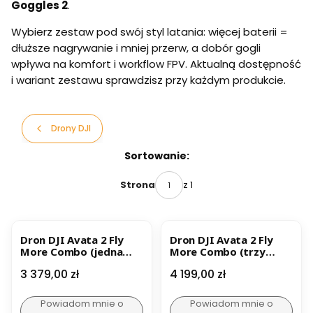
Goggles 2
.
Wybierz zestaw pod swój styl latania: więcej baterii =
dłuższe nagrywanie i mniej przerw, a dobór gogli
wpływa na komfort i workflow FPV. Aktualną dostępność
i wariant zestawu sprawdzisz przy każdym produkcie.
Drony DJI
Lista produktów
Sortowanie:
z 1
Strona
Dron DJI Avata 2 Fly
Dron DJI Avata 2 Fly
More Combo (jedna
More Combo (trzy
bateria)
baterie)
Cena
Cena
3 379,00 zł
4 199,00 zł
Powiadom mnie o
Powiadom mnie o