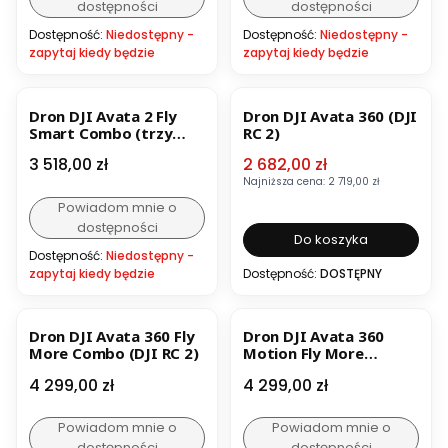
dostępności
dostępności
Dostępność:
Niedostępny -
Dostępność:
Niedostępny -
zapytaj kiedy będzie
zapytaj kiedy będzie
BESTSELLER
OKAZJA
Dron DJI Avata 2 Fly
Dron DJI Avata 360 (DJI
Smart Combo (trzy
RC 2)
baterie, Gogle N3)
Cena
Cena promocyjna
3 518,00 zł
2 682,00 zł
Najniższa cena:
2 719,00 zł
Powiadom mnie o
dostępności
Do koszyka
Dostępność:
Niedostępny -
zapytaj kiedy będzie
Dostępność:
DOSTĘPNY
Dron DJI Avata 360 Fly
Dron DJI Avata 360
More Combo (DJI RC 2)
Motion Fly More
Combo (DJI Goggles
Cena
Cena
4 299,00 zł
4 299,00 zł
N3)
Powiadom mnie o
Powiadom mnie o
dostępności
dostępności