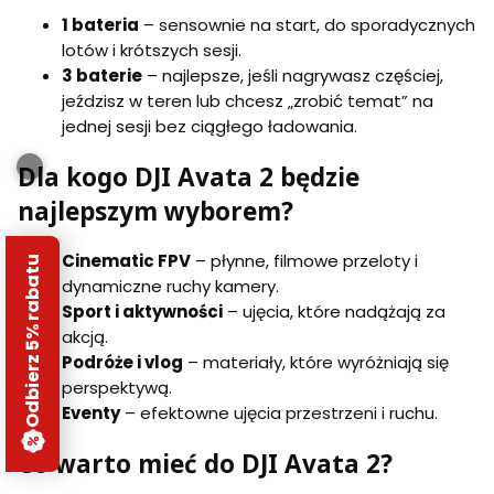
1 bateria
– sensownie na start, do sporadycznych
lotów i krótszych sesji.
3 baterie
– najlepsze, jeśli nagrywasz częściej,
jeździsz w teren lub chcesz „zrobić temat” na
jednej sesji bez ciągłego ładowania.
Dla kogo DJI Avata 2 będzie
najlepszym wyborem?
Cinematic FPV
– płynne, filmowe przeloty i
Odbierz 5% rabatu
dynamiczne ruchy kamery.
Sport i aktywności
– ujęcia, które nadążają za
akcją.
Podróże i vlog
– materiały, które wyróżniają się
perspektywą.
Eventy
– efektowne ujęcia przestrzeni i ruchu.
Co warto mieć do DJI Avata 2?