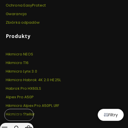
Ochrona EasyProtect
Gwarancja
Zbiórka odpadów
Produkty
Hikmicro NEOS
Hikmicro T16
Hikmicro Lynx 3.0
Hikmicro Habrok 4K 2.0 HE25L
Habrok Pro HX60LS
Alpex Pro A50P
Hikmicro Alpex Pro A50PL LRF
Hikmicro Stellar
Filtry
Domyślne