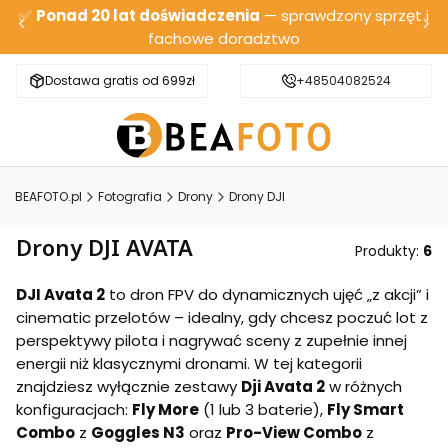
✅
Ponad 20 lat doświadczenia
— sprawdzony sprzęt i
fachowe doradztwo
Dostawa gratis od 699zł
Bezpieczna wysyłka
+48504082524
BEAFOTO.pl
Fotografia
Drony
Drony DJI
Drony DJI AVATA
Produkty:
6
DJI Avata 2
to dron FPV do dynamicznych ujęć „z akcji” i
cinematic przelotów – idealny, gdy chcesz poczuć lot z
perspektywy pilota i nagrywać sceny z zupełnie innej
energii niż klasycznymi dronami. W tej kategorii
znajdziesz wyłącznie zestawy
Dji Avata 2
w różnych
konfiguracjach:
Fly More
(1 lub 3 baterie),
Fly Smart
Combo
z
Goggles N3
oraz
Pro-View Combo
z