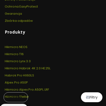
Ochrona EasyProtect
Gwarancja
Zbiórka odpadów
Produkty
Hikmicro NEOS
Hikmicro T16
Hikmicro Lynx 3.0
Hikmicro Habrok 4K 2.0 HE25L
Habrok Pro HX60LS
Alpex Pro A50P
Hikmicro Alpex Pro A50PL LRF
Hikmicro Stellar
Filtry
Domyślne