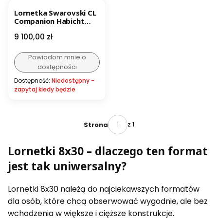
Lornetka Swarovski CL
Companion Habicht
8x30 EDYCJA
Cena
9 100,00 zł
LIMITOWANA
Powiadom mnie o
dostępności
Dostępność:
Niedostępny -
zapytaj kiedy będzie
z 1
Strona
Lornetki 8x30 – dlaczego ten format
jest tak uniwersalny?
Lornetki 8x30 należą do najciekawszych formatów
dla osób, które chcą obserwować wygodnie, ale bez
wchodzenia w większe i cięższe konstrukcje.