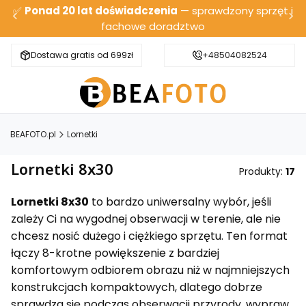
✅
Ponad 20 lat doświadczenia
— sprawdzony sprzęt i
fachowe doradztwo
Dostawa gratis od 699zł
Bezpieczna wysyłka
+48504082524
BEAFOTO.pl
Lornetki
Lornetki 8x30
Produkty:
17
Lornetki 8x30
to bardzo uniwersalny wybór, jeśli
zależy Ci na wygodnej obserwacji w terenie, ale nie
chcesz nosić dużego i ciężkiego sprzętu. Ten format
łączy 8-krotne powiększenie z bardziej
komfortowym odbiorem obrazu niż w najmniejszych
konstrukcjach kompaktowych, dlatego dobrze
sprawdza się podczas obserwacji przyrody, wypraw