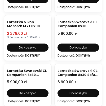
Dostępność:
DOSTĘPNY
Dostępność:
DOSTĘPNY
OKAZJA
BESTSELLER
Lornetka Nikon
Lornetka Swarovski CL
Monarch M7+ 8x30
Companion 8x30
Desert Orange
Cena promocyjna
Cena
2 279,00 zł
5 900,00 zł
Najniższa cena:
2 279,00 zł
Do koszyka
Do koszyka
Dostępność:
DOSTĘPNY
Dostępność:
DOSTĘPNY
BESTSELLER
Lornetka Swarovski CL
Lornetka Swarovski CL
Companion 8x30
Companion 8x30 Safari
Mountain Green
Brown
Cena
Cena
5 900,00 zł
5 900,00 zł
Do koszyka
Do koszyka
Dostępność:
DOSTĘPNY
Dostępność:
DOSTĘPNY