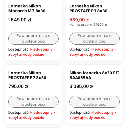
Lornetka Nikon
Lornetka Nikon
Monarch M7 8x30
PROSTAFF P3 8x30
Cena
Cena promocyjna
1 649,00 zł
539,00 zł
Najniższa cena:
579,00 zł
Powiadom mnie o
Powiadom mnie o
dostępności
dostępności
Dostępność:
Niedostępny -
Dostępność:
Niedostępny -
zapytaj kiedy będzie
zapytaj kiedy będzie
BESTSELLER
BESTSELLER
Lornetka Nikon
Nikon lornetka 8x30 EII
PROSTAFF P7 8x30
BAA055AA
Cena
Cena
795,00 zł
3 095,00 zł
Powiadom mnie o
Powiadom mnie o
dostępności
dostępności
Dostępność:
Niedostępny -
Dostępność:
Niedostępny -
zapytaj kiedy będzie
zapytaj kiedy będzie