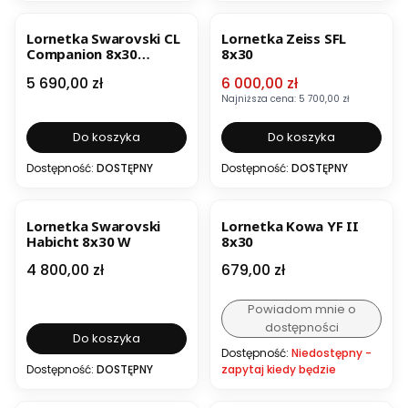
OKAZJA
BESTSELLER
Lornetka Swarovski CL
Lornetka Zeiss SFL
Companion 8x30
8x30
Zielony z pakietem WN
Cena
Cena promocyjna
5 690,00 zł
6 000,00 zł
Wild Nature
Najniższa cena:
5 700,00 zł
Do koszyka
Do koszyka
Dostępność:
DOSTĘPNY
Dostępność:
DOSTĘPNY
BESTSELLER
Lornetka Swarovski
Lornetka Kowa YF II
Habicht 8x30 W
8x30
Cena
Cena
4 800,00 zł
679,00 zł
Powiadom mnie o
dostępności
Do koszyka
Dostępność:
Niedostępny -
Dostępność:
DOSTĘPNY
zapytaj kiedy będzie
BESTSELLER
NOWOŚĆ
OKAZJA
BESTSELLER