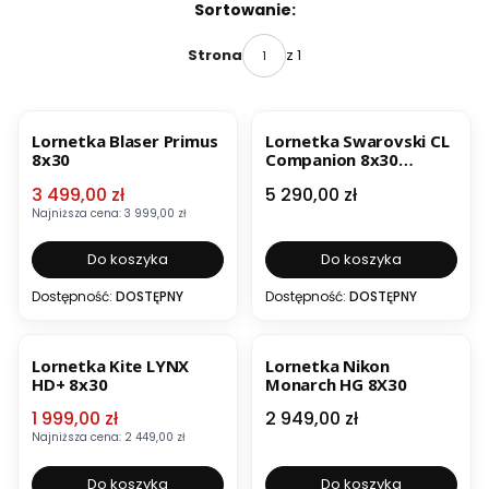
Lista produktów
Sortowanie:
z 1
Strona
OKAZJA
BESTSELLER
Lornetka Blaser Primus
Lornetka Swarovski CL
8x30
Companion 8x30
Antracyt z pakietem
Cena promocyjna
Cena
3 499,00 zł
5 290,00 zł
WN Wild Nature
OUTLET
Najniższa cena:
3 999,00 zł
Do koszyka
Do koszyka
Dostępność:
DOSTĘPNY
Dostępność:
DOSTĘPNY
OKAZJA
BESTSELLER
BESTSELLER
Lornetka Kite LYNX
Lornetka Nikon
HD+ 8x30
Monarch HG 8X30
Cena promocyjna
Cena
1 999,00 zł
2 949,00 zł
Najniższa cena:
2 449,00 zł
Do koszyka
Do koszyka