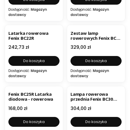
Dostępność:
Magazyn
Dostępność:
Magazyn
dostawcy
dostawcy
BESTSELLER
Latarka rowerowa
Zestaw lamp
Fenix BC22R
rowerowych Fenix BC30
V2.0 i BC05R V2.0
Cena
Cena
242,73 zł
329,00 zł
GRATIS
Do koszyka
Do koszyka
Dostępność:
Magazyn
Dostępność:
Magazyn
dostawcy
dostawcy
BESTSELLER
Fenix BC25R Latarka
Lampa rowerowa
diodowa - rowerowa
przednia Fenix BC30
V2.0
Cena
Cena
168,00 zł
304,00 zł
Do koszyka
Do koszyka