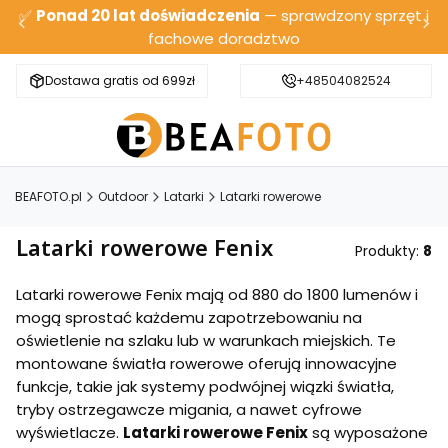
✅
Ponad 20 lat doświadczenia
— sprawdzony sprzęt i
fachowe doradztwo
Dostawa gratis od 699zł
Bezpieczna wysyłka
+48504082524
BEAFOTO.pl
Outdoor
Latarki
Latarki rowerowe
Latarki rowerowe Fenix
Produkty:
8
Latarki rowerowe Fenix mają od 880 do 1800 lumenów i
mogą sprostać każdemu zapotrzebowaniu na
oświetlenie na szlaku lub w warunkach miejskich. Te
montowane światła rowerowe oferują innowacyjne
funkcje, takie jak systemy podwójnej wiązki światła,
tryby ostrzegawcze migania, a nawet cyfrowe
wyświetlacze.
Latarki rowerowe Fenix
są wyposażone