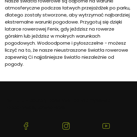
Nasze światła rowerowe są odporne na warunki
atmosferyczne podczas łatwych przejażdżek po parku,
dlatego zostały stworzone, aby wytrzymać najbardziej
ekstremalne warunki pogodowe. Przygotuj się dzięki
latarce rowerowej Fenix, gdy jeździsz na rowerze
górskim lub jeździsz w mokrych warunkach
pogodowych. Wodoodporne i pyłoszczelne - możesz
liczyć na to, że nasze nieustraszone światła rowerowe
zapewnią Ci najjaśniejsze światło niezależnie od
pogody.
Beafoto
– aparaty, obiektywy i optyka myśliwska:
zobacz więcej, uchwyć lepiej.
(Otwiera
(Otwiera
(Otwiera
się
się
się