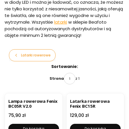
w diody LED i można je ładować, co oznacza, że możesz
nie tylko korzystać z niesamowitej jasności, jaką oferują
te światła, ale są one również wygodne w użyciu i
wytrzymałe. Wszystkie
latarki
w sklepie Beafoto
pochodzą od autoryzowanych dystrybutorów i są
objęte minimum 2 letnią gwarancją!
Latarki rowerowe
Lista produktów
Sortowanie:
z 1
Strona
Lampa rowerowa Fenix
Latarka rowerowa
BC05R V2.0
Fenix BC15R
Cena
Cena
75,90 zł
129,00 zł
Do koszyka
Do koszyka