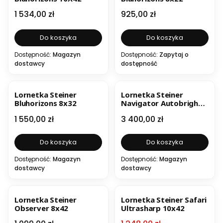
Cena
Cena
1 534,00 zł
925,00 zł
Do koszyka
Do koszyka
Dostępność:
Magazyn
Dostępność:
Zapytaj o
dostawcy
dostępność
Lornetka Steiner
Lornetka Steiner
Bluhorizons 8x32
Navigator Autobright
7X50C z kompasem
Cena
Cena
1 550,00 zł
3 400,00 zł
Do koszyka
Do koszyka
Dostępność:
Magazyn
Dostępność:
Magazyn
dostawcy
dostawcy
OKAZJA
Lornetka Steiner
Lornetka Steiner Safari
Observer 8x42
Ultrasharp 10x42