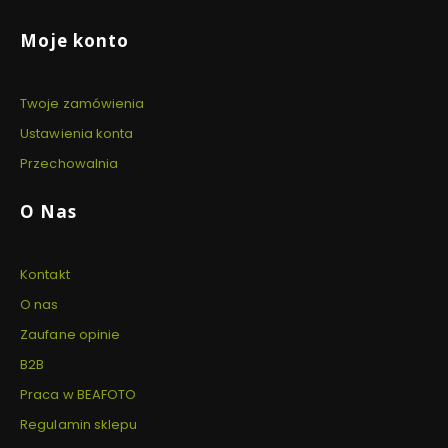
Linki w stopce
Moje konto
Twoje zamówienia
Ustawienia konta
Przechowalnia
O Nas
Kontakt
O nas
Zaufane opinie
B2B
Praca w BEAFOTO
Regulamin sklepu