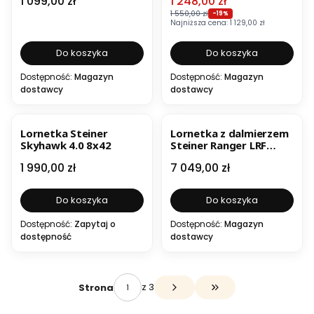
Cena
Cena promocyjna
1 099,00 zł
1 248,00 zł
1 550,00 zł
-19%
Najniższa cena:
1 129,00 zł
Do koszyka
Do koszyka
Dostępność:
Magazyn
Dostępność:
Magazyn
dostawcy
dostawcy
Lornetka Steiner
Lornetka z dalmierzem
Skyhawk 4.0 8x42
Steiner Ranger LRF
10x42
Cena
Cena
1 990,00 zł
7 049,00 zł
Do koszyka
Do koszyka
Dostępność:
Zapytaj o
Dostępność:
Magazyn
dostępność
dostawcy
z 3
Strona
Przejdź do ostatniej s