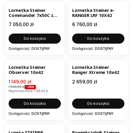
Lornetka Steiner
Lornetka Steiner e-
Commander 7x50C z
RANGER LRF 10X42
kompasem
Cena
Cena
7 050,00 zł
6 760,00 zł
Do koszyka
Do koszyka
Dostępność:
DOSTĘPNY
Dostępność:
DOSTĘPNY
OKAZJA
Lornetka Steiner
Lornetka Steiner
Observer 10x42
Ranger Xtreme 10x42
Cena promocyjna
Cena
1 149,00 zł
2 659,00 zł
1 590,00 zł
-28%
Najniższa cena:
1 138,04 zł
Do koszyka
Do koszyka
Dostępność:
DOSTĘPNY
Dostępność:
DOSTĘPNY
OKAZJA
Luneta STEINER
Powiększalnik Steiner