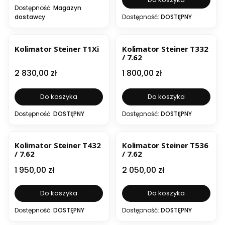
Dostępność:
Magazyn
dostawcy
Dostępność:
DOSTĘPNY
BESTSELLER
Kolimator Steiner T1Xi
Kolimator Steiner T332
/ 7.62
Cena
Cena
2 830,00 zł
1 800,00 zł
Do koszyka
Do koszyka
Dostępność:
DOSTĘPNY
Dostępność:
DOSTĘPNY
BESTSELLER
Kolimator Steiner T432
Kolimator Steiner T536
/ 7.62
/ 7.62
Cena
Cena
1 950,00 zł
2 050,00 zł
Do koszyka
Do koszyka
Dostępność:
DOSTĘPNY
Dostępność:
DOSTĘPNY