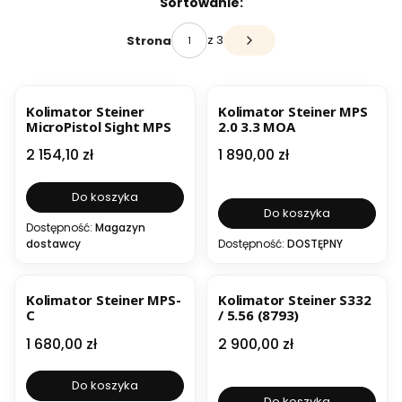
Lista produktów
Sortowanie:
z 3
Strona
Następne produkty
Kolimator Steiner
Kolimator Steiner MPS
MicroPistol Sight MPS
2.0 3.3 MOA
Cena
Cena
2 154,10 zł
1 890,00 zł
Do koszyka
Do koszyka
Dostępność:
Magazyn
dostawcy
Dostępność:
DOSTĘPNY
BESTSELLER
Kolimator Steiner MPS-
Kolimator Steiner S332
C
/ 5.56 (8793)
Cena
Cena
1 680,00 zł
2 900,00 zł
Do koszyka
Do koszyka