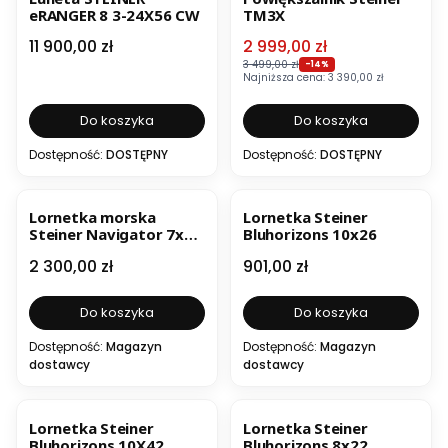
eRANGER 8 3-24X56 CW
TM3X
Cena
Cena promocyjna
11 900,00 zł
2 999,00 zł
3 499,00 zł
-14%
Najniższa cena:
3 390,00 zł
Do koszyka
Do koszyka
Dostępność:
DOSTĘPNY
Dostępność:
DOSTĘPNY
Lornetka morska
Lornetka Steiner
Steiner Navigator 7x30
Bluhorizons 10x26
WC z kompasem
Cena
Cena
2 300,00 zł
901,00 zł
Do koszyka
Do koszyka
Dostępność:
Magazyn
Dostępność:
Magazyn
dostawcy
dostawcy
Lornetka Steiner
Lornetka Steiner
Bluhorizons 10X42
Bluhorizons 8x22