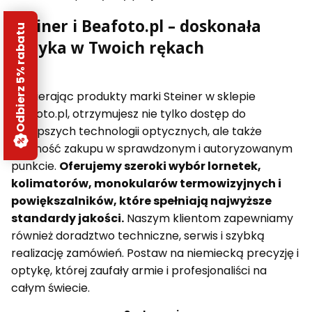
Steiner i Beafoto.pl – doskonała
Odbierz 5% rabatu
optyka w Twoich rękach
Wybierając produkty marki Steiner w sklepie
Beafoto.pl, otrzymujesz nie tylko dostęp do
najlepszych technologii optycznych, ale także
pewność zakupu w sprawdzonym i autoryzowanym
punkcie.
Oferujemy szeroki wybór lornetek,
kolimatorów, monokularów termowizyjnych i
powiększalników, które spełniają najwyższe
standardy jakości.
Naszym klientom zapewniamy
również doradztwo techniczne, serwis i szybką
realizację zamówień. Postaw na niemiecką precyzję i
optykę, której zaufały armie i profesjonaliści na
całym świecie.