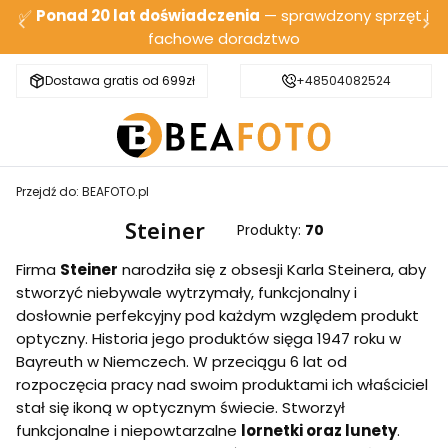
✅
Ponad 20 lat doświadczenia
— sprawdzony sprzęt i
fachowe doradztwo
Dostawa gratis od 699zł
Bezpieczna wysyłka
+48504082524
Przejdź do:
BEAFOTO.pl
Steiner
Produkty:
70
Firma
Steiner
narodziła się z obsesji Karla Steinera, aby
stworzyć niebywale wytrzymały, funkcjonalny i
dosłownie perfekcyjny pod każdym względem produkt
optyczny. Historia jego produktów sięga 1947 roku w
Bayreuth w Niemczech. W przeciągu 6 lat od
rozpoczęcia pracy nad swoim produktami ich właściciel
stał się ikoną w optycznym świecie. Stworzył
funkcjonalne i niepowtarzalne
lornetki oraz lunety
.