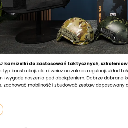
sz
kamizelki do zastosowań taktycznych
,
szkolenio
m typ konstrukcji, ale również na zakres regulacji, ukła
m i wygodę noszenia pod obciążeniem. Dobrze dobrana ka
, zachować mobilność i zbudować zestaw dopasowany do
oduktów