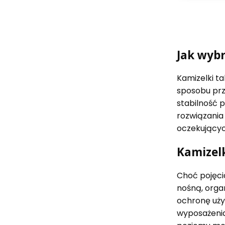
Jak wybr
Kamizelki t
sposobu prz
stabilność 
rozwiązania 
oczekujących
Kamizelk
Choć pojęci
nośną, orga
ochronę uży
wyposażenia