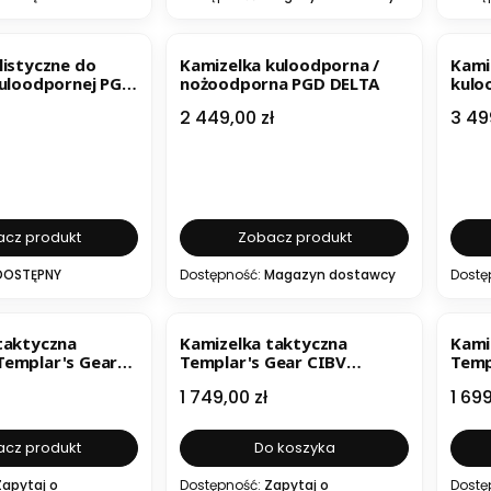
BESTSELLER
B
listyczne do
Kamizelka kuloodporna /
Kami
kuloodpornej PGD
nożoodporna PGD DELTA
kulo
IIA
PGD 
Cena
Cen
2 449,00 zł
3 49
cz produkt
Zobacz produkt
DOSTĘPNY
Dostępność:
Magazyn dostawcy
Dostę
taktyczna
Kamizelka taktyczna
Kami
emplar's Gear
Templar's Gear CIBV
Temp
Cataphract
Cata
Cena
Cen
1 749,00 zł
1 699
cz produkt
Do koszyka
Zapytaj o
Dostępność:
Zapytaj o
Dostę