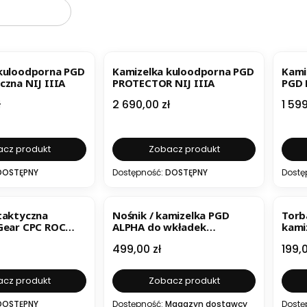
ER
BESTSELLER
NO
kuloodporna PGD
Kamizelka kuloodporna PGD
Kami
czna NIJ IIIA
PROTECTOR NIJ IIIA
PGD 
3
Cena
Cen
ł
2 690,00 zł
1 599
cz produkt
Zobacz produkt
DOSTĘPNY
Dostępność:
DOSTĘPNY
Dostę
B
taktyczna
Nośnik / kamizelka PGD
Torb
Gear CPC ROC
ALPHA do wkładek
kami
łyty 25x30
balistycznych DELTA i ULTRA
Cena
Cen
499,00 zł
199,0
cz produkt
Zobacz produkt
DOSTĘPNY
Dostępność:
Magazyn dostawcy
Dostę