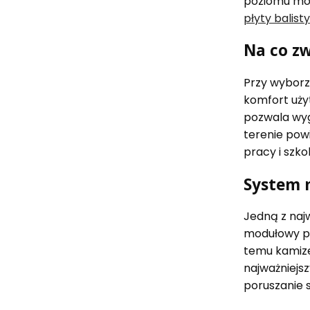
poziomu mob
płyty balist
Na co z
Przy wyborz
komfort uży
pozwala wyg
terenie pow
pracy i szko
System 
Jedną z najw
modułowy po
temu kamize
najważniejs
poruszanie 