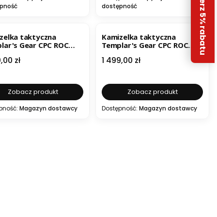
Odbierz 5% rabatu
pność
dostępność
zelka taktyczna
Kamizelka taktyczna
lar's Gear CPC ROC
Templar's Gear CPC ROC
.1 Heavy
Gen4.1 pod płyty 25x30
a
Cena
,00 zł
1 499,00 zł
Zobacz produkt
Zobacz produkt
pność:
Magazyn dostawcy
Dostępność:
Magazyn dostawcy