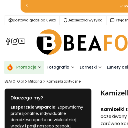
✅
P
Dostawa gratis od 699zł
Bezpieczna wysyłka
Przyja
(Otwiera
(Otwiera
(Otwiera
się
się
się
w
w
w
nowej
nowej
nowej
karcie)
karcie)
karcie)
Promocje
Fotografia
Lornetki
Lunety ce
BEAFOTO.pl
Militaria
Kamizelki taktyczne
Kamizel
Dlaczego my?
Eksperckie wsparcie
: Zapewniamy
Kamizelki 
profesjonalne, indywidualne
oczekiwany 
doradztwo oparte na wieloletniej
zarówno ko
wiedzy i pasji naszego zespołu,