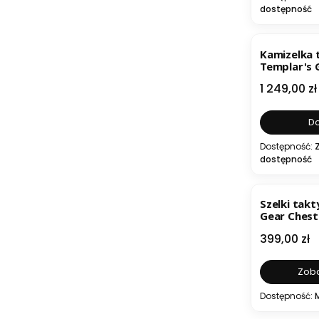
dostępność
Kamizelka 
Templar's 
pod płyty 
Cena
1 249,00 zł
Do
Dostępność:
dostępność
Szelki tak
Gear Chest
Kit
Cena
399,00 zł
Zoba
Dostępność: