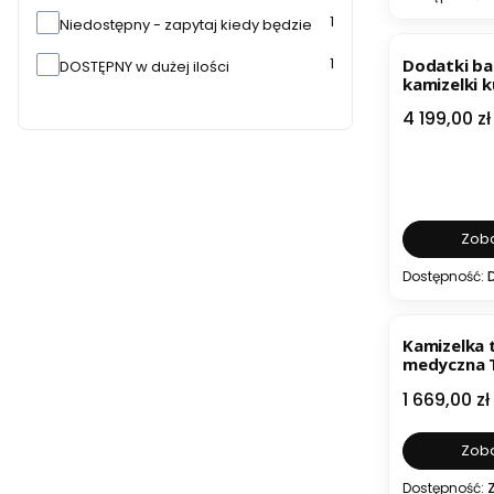
1
Niedostępny - zapytaj kiedy będzie
1
Dodatki ba
DOSTĘPNY w dużej ilości
kamizelki 
FRAG NIJ I
Cena
4 199,00 zł
Zoba
Dostępność:
Kamizelka 
medyczna T
CIBV2 MED
Cena
1 669,00 zł
Zoba
Dostępność: