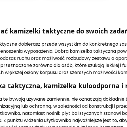
ać kamizelki taktyczne do swoich zada
aktyczne dobierasz przede wszystkim do konkretnego za
enoszenia wyposażenia. Dobra kamizelka taktyczna pow
podczas ruchu oraz możliwość rozbudowy zestawu o oporzą
przeznaczone zarówno dla osób, które szukają lekkiej i fun
 większej osłony korpusu oraz szerszych możliwości konfi
a taktyczna, kamizelka kuloodporna i n
a te bywają używane zamiennie, nie oznaczają dokładnie
nizacyjną lub ochronną, w zależności od konstrukcji i pr
tkownika, natomiast nośnik płyt balistycznych stanowi
. Z punktu widzenia użytkownika najważniejsze jest to, a