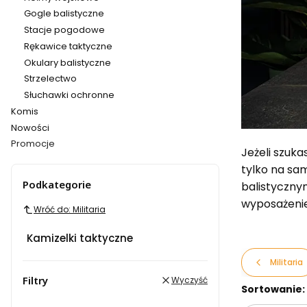
Gogle balistyczne
Stacje pogodowe
Rękawice taktyczne
Okulary balistyczne
Strzelectwo
Słuchawki ochronne
Komis
Nowości
Promocje
Jeżeli szuka
Koniec menu
tylko na sa
Podkategorie
balistyczny
wyposażenie
Wróć do: Militaria
Kamizelki taktyczne
Militaria
Filtry
Wyczyść
Lista pr
Sortowanie: