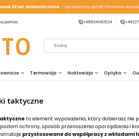
onad 20 lat doświadczenia
— sprawdzony sprzęt i fachowe dorad
zna pomoc
+48504082524
+48227
lownicze
Termowizja
Noktowizja
Optyka
Ou
ki taktyczne
taktyczne
to element wyposażenia, który dobierasz nie 
poziom ochrony, sposób przenoszenia oporządzenia i komfo
nstrukcje
przystosowane do współpracy z wkładami l