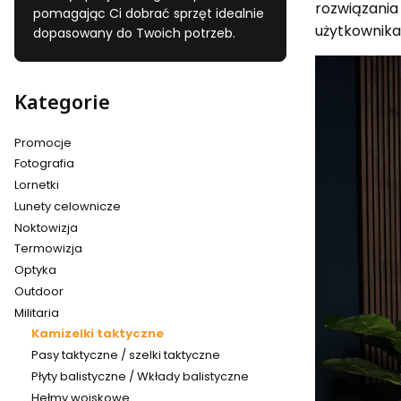
rozwiązania
pomagając Ci dobrać sprzęt idealnie
użytkownika
dopasowany do Twoich potrzeb.
Kategorie
Promocje
Fotografia
Lornetki
Lunety celownicze
Noktowizja
Termowizja
Optyka
Outdoor
Militaria
Kamizelki taktyczne
Pasy taktyczne / szelki taktyczne
Płyty balistyczne / Wkłady balistyczne
Hełmy wojskowe