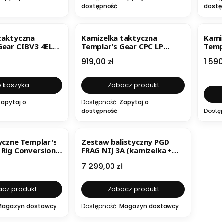
dostępność
dostę
taktyczna
Kamizelka taktyczna
Kami
Gear CIBV3 4EL
Templar's Gear CPC LP
Temp
25x30
Gen4.1 pod płyty 25x30
Gen4
Cena
Cen
919,00 zł
1 590
 koszyka
Zobacz produkt
Zapytaj o
Dostępność:
Zapytaj o
dostępność
Dostę
tyczne Templar's
Zestaw balistyczny PGD
 Rig Conversion
FRAG NIJ 3A (kamizelka +
dodatki)
Cena
7 299,00 zł
cz produkt
Zobacz produkt
Magazyn dostawcy
Dostępność:
Magazyn dostawcy