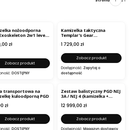
z 1
Strona
WOŚĆ
BESTSELLER
zelka nożoodporna
Kamizelka taktyczna
Exoskeleton 2w1 level
Templar's Gear
CATAPHRACT GEN2
a
Cena
,00 zł
1 729,00 zł
Zobacz produkt
Zobacz produkt
Dostępność:
Zapytaj o
pność:
DOSTĘPNY
dostępność
ESTSELLER
NOWOŚĆ
a transportowa na
Zestaw balistyczny PGD NIJ
zelkę kuloodporną PGD
3A / NIJ 4 (kamizelka +
dodatki + twarde wkłady)
a
Cena
0 zł
12 999,00 zł
Zobacz produkt
Zobacz produkt
pność:
DOSTĘPNY
Dostępność:
Magazyn dostawcy