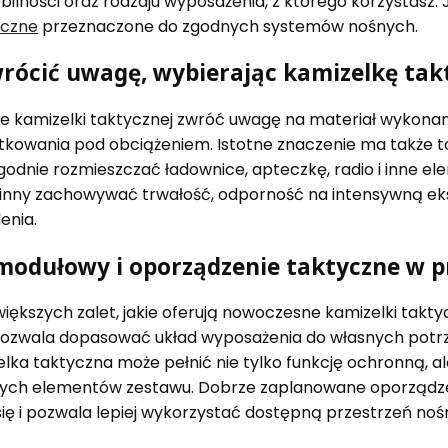
ilności oraz rodzaju wyposażenia, z którego korzystasz. 
yczne
przeznaczone do zgodnych systemów nośnych.
wrócić uwagę, wybierając kamizelkę tak
e kamizelki taktycznej zwróć uwagę na materiał wykonani
tkowania pod obciążeniem. Istotne znaczenie ma także 
odnie rozmieszczać ładownice, apteczkę, radio i inne e
inny zachowywać trwałość, odporność na intensywną eksp
lenia.
modułowy i oporządzenie taktyczne w p
iększych zalet, jakie oferują nowoczesne kamizelki taktyc
zwala dopasować układ wyposażenia do własnych potrzeb,
lka taktyczna może pełnić nie tylko funkcję ochronną, al
zych elementów zestawu. Dobrze zaplanowane oporządze
się i pozwala lepiej wykorzystać dostępną przestrzeń noś