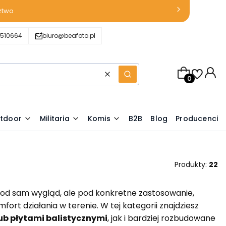
ztwo
510664
biuro@beafoto.pl
Produkty w k
Wyczyść
Szukaj
tdoor
Militaria
Komis
B2B
Blog
Producenci
Produkty:
22
pod sam wygląd, ale pod konkretne zastosowanie,
rt działania w terenie. W tej kategorii znajdziesz
ub płytami balistycznymi
, jak i bardziej rozbudowane