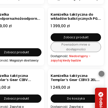
ESTSELLER
zelka
Kamizelka taktyczna do
odporna/nożoodporna
wkładów balistycznych PGD
ULTRA 3w1
TQR 2.0
a
Cena
9,00 zł
1 399,00 zł
Zobacz produkt
Powiadom mnie o
dostępności
Zobacz produkt
Dostępność:
Niedostępny -
pność:
Magazyn dostawcy
zapytaj kiedy będzie
zelka taktyczna
Kamizelka taktyczna
lar's Gear CIBV
Templar's Gear CIBV3 2EL
phract DUTY
pod płyty 25x30
a
Cena
,00 zł
1 249,00 zł
Zobacz produkt
Do koszyka
pność:
Zapytaj o
Dostępność:
Zapytaj o