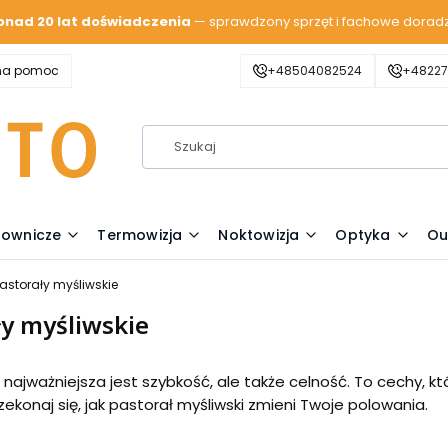
onad 20 lat doświadczenia
— sprawdzony sprzęt i fachowe dorad
zna pomoc
+48504082524
+48227
lownicze
Termowizja
Noktowizja
Optyka
Ou
astorały myśliwskie
ły myśliwskie
 najważniejsza jest szybkość, ale także celność. To cechy, 
ekonaj się, jak pastorał myśliwski zmieni Twoje polowania.