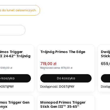
a do lunet celowniczych
oduktów
BESTSELLER
OKAZJA
rimos Trigger
Trójnóg Primos The Edge
Dwój
II 24-62'' Trójnóg
Stick
mocyjna
Cena promocyjna
Cen
719,00 zł
659,
599,00 zł
Najniższa cena:
879,00 zł
 koszyka
Do koszyka
DOSTĘPNY
Dostępność:
DOSTĘPNY
Dostę
OKAZJA
os Trigger Gen
Monopod Primos Trigger
 onyx
Stick Gen III™ 35-65''