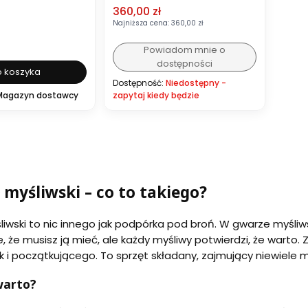
Cena promocyjna
360,00 zł
Najniższa cena:
360,00 zł
Powiadom mnie o
dostępności
 koszyka
Dostępność:
Niedostępny -
Magazyn dostawcy
zapytaj kiedy będzie
 myśliwski – co to takiego?
liwski to nic innego jak podpórka pod broń. W gwarze myśli
e, że musisz ją mieć, ale każdy myśliwy potwierdzi, że wart
ak i początkującego. To sprzęt składany, zajmujący niewiele m
warto?