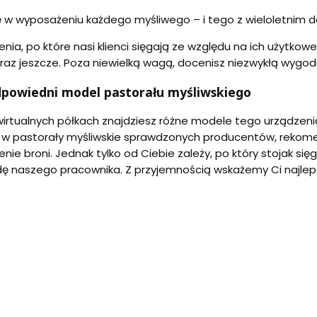
 w wyposażeniu każdego myśliwego – i tego z wieloletnim 
nia, po które nasi klienci sięgają ze względu na ich użytkow
e raz jeszcze. Poza niewielką wagą, docenisz niezwykłą wygod
powiedni model pastorału myśliwskiego
irtualnych półkach znajdziesz różne modele tego urządzeni
 w pastorały myśliwskie sprawdzonych producentów, rekome
enie broni. Jednak tylko od Ciebie zależy, po który stojak si
dę naszego pracownika. Z przyjemnością wskażemy Ci najlep