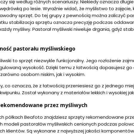
czy się według różnych scenariuszy. Niekiedy oznacza długie 
wędrówką po lesie. Wyraźnie widać, że myślistwo to zajęcie, 
iezawodny sprzęt. Do tej grupy z pewnością można zaliczyć pa
tku stabilizacja sprzętu oznacza precyzję podczas oddawani
każdy myśliwy. Pastorał myśliwski niweluje drgania, gdyż stab
ność pastorału myśliwskiego
liwski to sprzęt niezwykle funkcjonalny. Jego rozłożenie zaj
egulowaną wysokość. Dzięki temu z łatwością dopasujesz go d
ł zarówno osobom niskim, jak i wysokim.
y, co oznacza, że z łatwością przeniesiesz go z jednego miej
kwipunku. Został wykonany z materiałów lekkich i wysokiej jak
 rekomendowane przez myśliwych
h półkach Beafoto znajdziesz sprzęty rekomendowane przez
 modeli pastorałów myśliwskich cenionych podczas polowań
 klientów. Są wykonane z najwyższej jakości komponentów. 