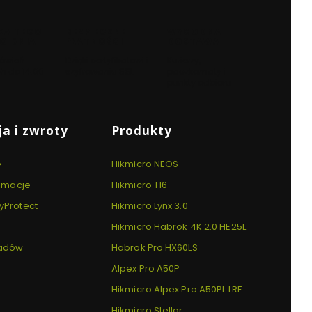
KA TEGO
BEZPIECZNE
WYGODNA
O DNIA
PŁATNOŚCI
DOSTAWA
ówień
Dzięki certyfikatowi i
Kurierzy,
h do 14:00
szyfrowaniu SSL
paczkomaty i
punkty odbioru
a i zwroty
Produkty
e
Hikmicro NEOS
lamacje
Hikmicro T16
yProtect
Hikmicro Lynx 3.0
Hikmicro Habrok 4K 2.0 HE25L
padów
Habrok Pro HX60LS
Alpex Pro A50P
Hikmicro Alpex Pro A50PL LRF
Hikmicro Stellar