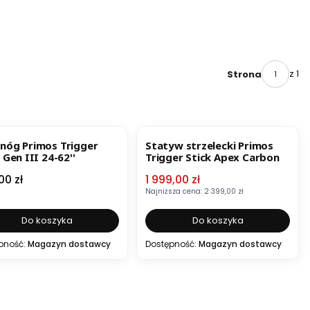
z 1
Strona
OKAZJA
NOWOŚĆ
nóg Primos Trigger
Statyw strzelecki Primos
 Gen III 24-62''
Trigger Stick Apex Carbon
a
Cena promocyjna
00 zł
1 999,00 zł
Najniższa cena:
2 399,00 zł
Do koszyka
Do koszyka
pność:
Magazyn dostawcy
Dostępność:
Magazyn dostawcy