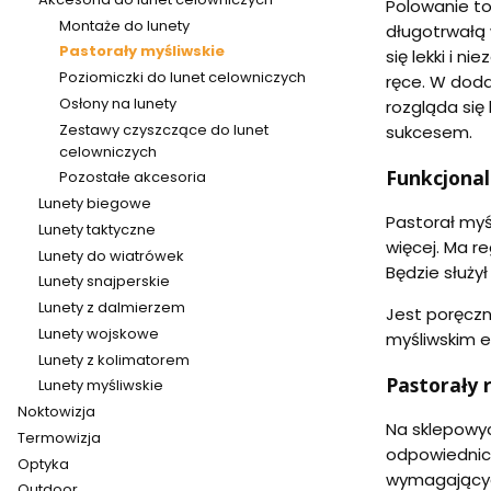
Polowanie to
Montaże do lunety
długotrwałą 
Pastorały myśliwskie
się lekki i n
Poziomiczki do lunet celowniczych
ręce. W doda
Osłony na lunety
rozgląda się 
Zestawy czyszczące do lunet
sukcesem.
celowniczych
Funkcjonal
Pozostałe akcesoria
Lunety biegowe
Pastorał myś
Lunety taktyczne
więcej. Ma r
Lunety do wiatrówek
Będzie służy
Lunety snajperskie
Lunety z dalmierzem
Jest poręczn
Lunety wojskowe
myśliwskim e
Lunety z kolimatorem
Pastorały
Lunety myśliwskie
Noktowizja
Na sklepowyc
Termowizja
odpowiednich
Optyka
wymagających
Outdoor