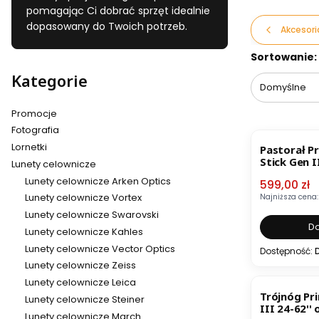
pomagając Ci dobrać sprzęt idealnie
dopasowany do Twoich potrzeb.
Akcesori
Lista pr
Sortowanie:
Kategorie
Domyślne
Promocje
Fotografia
OKAZJA
Lornetki
Pastorał P
Stick Gen I
Lunety celownicze
Lunety celownicze Arken Optics
Cena pro
599,00 zł
Lunety celownicze Vortex
Najniższa cena:
Lunety celownicze Swarovski
Do
Lunety celownicze Kahles
Lunety celownicze Vector Optics
Dostępność:
Lunety celownicze Zeiss
Lunety celownicze Leica
Trójnóg Prim
Lunety celownicze Steiner
III 24-62''
Lunety celownicze March