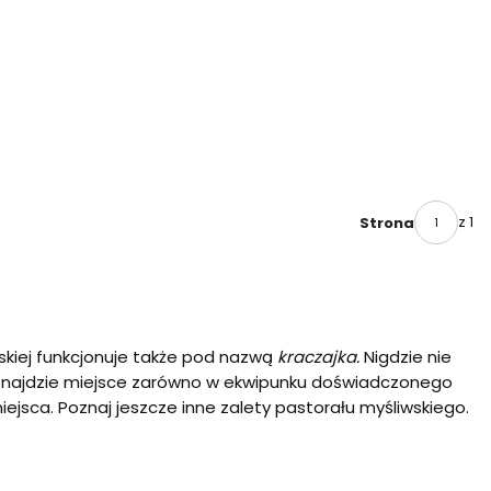
z 1
Strona
wskiej funkcjonuje także pod nazwą
kraczajka.
Nigdzie nie
o. Znajdzie miejsce zarówno w ekwipunku doświadczonego
iejsca. Poznaj jeszcze inne zalety pastorału myśliwskiego.