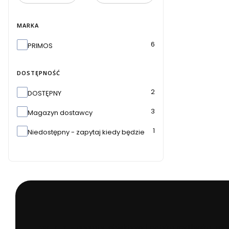
MARKA
Marka
6
PRIMOS
DOSTĘPNOŚĆ
Dostępność
2
DOSTĘPNY
3
Magazyn dostawcy
1
Niedostępny - zapytaj kiedy będzie
Beafoto
– aparaty, obiektywy i optyka myśliwska: zoba