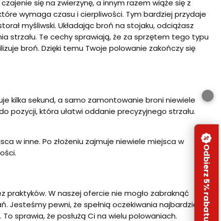
czajenie się na zwierzynę, a innym razem wiąże się z
które wymaga czasu i cierpliwości. Tym bardziej przydaje
storał myśliwski. Układając broń na stojaku, odciążasz
a strzału. Te cechy sprawiają, że za sprzętem tego typu
ilizuje broń. Dzięki temu Twoje polowanie zakończy się
muje kilka sekund, a samo zamontowanie broni niewiele
o pozycji, która ułatwi oddanie precyzyjnego strzału.
sca w inne. Po złożeniu zajmuje niewiele miejsca w
Odbierz 5% rabatu
ości.
 praktyków. W naszej ofercie nie mogło zabraknąć
. Jesteśmy pewni, że spełnią oczekiwania najbardziej
To sprawia, że posłużą Ci na wielu polowaniach.