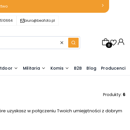
ztwo
510664
biuro@beafoto.pl
Produkty w k
Wyczyść
Szukaj
tdoor
Militaria
Komis
B2B
Blog
Producenci
Produkty:
6
które uzyskasz w połączeniu Twoich umiejętności z dobrym