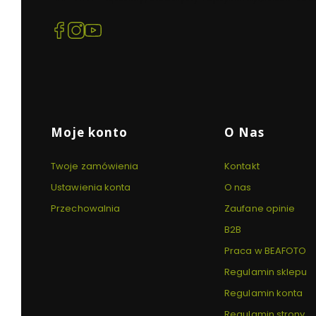
(Otwiera
(Otwiera
(Otwiera
się
się
się
w
w
w
nowej
nowej
nowej
karcie)
karcie)
karcie)
Linki w stopce
Moje konto
O Nas
Twoje zamówienia
Kontakt
Ustawienia konta
O nas
Przechowalnia
Zaufane opinie
B2B
Praca w BEAFOTO
Regulamin sklepu
Regulamin konta
Regulamin strony