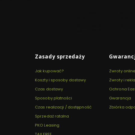
DARMOWA
WYSYŁ
WYSYŁKA
SAMEG
Dla zamówień
Dla zam
powyżej 999 PLN
złożonyc
Zasady sprzedaży
Gwarancj
Jak kupować?
Zwroty onlin
Koszty i sposoby dostawy
Zwroty i rek
Czas dostawy
Ochrona Eas
Sposoby płatności
Gwarancja
Czas realizacji / dostępność
Zbiórka od
Sprzedaż ratalna
PKO Leasing
TAX FREE