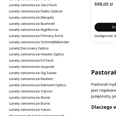
Cena
699,00 zł
Lunety celownicze ZeroTech
Lunety celownicze Delta Optical
Lunety celownicze Meopta
Lunety celownicze Bushnell
Do
Lunety celownicze Nightforce
Lunety celownicze Primary Arms
Dostępność:
Lunety celownicze Schmidt&Bender
Lunety Discovery Optics
Lunety celownicze Hawke Optics
Lunety celownicze EOTech
Lunety celownicze Leupold
Pastorał
Lunety celownicze Sig Sauer
Lunety celownicze Redwin
Pastorał myś
Lunety celownicze Element Optics
jest napisan
Lunety celownicze Trijicon
pasjonaty, j
Lunety celownicze Noxar
Lunety celownicze Burris
Dlaczego 
Lunety celownicze Yukon
Akcesoria do lunet celowniczych