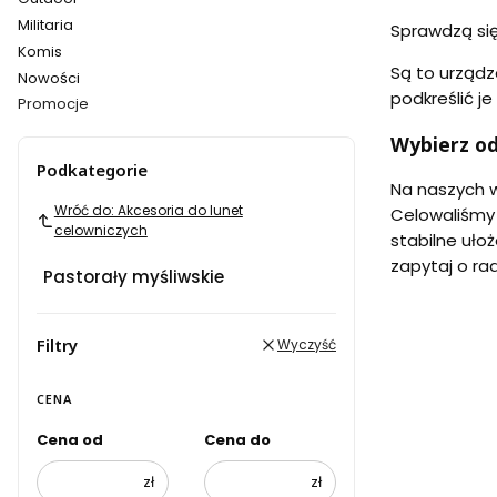
Militaria
Sprawdzą się
Komis
Są to urządze
Nowości
podkreślić j
Promocje
Koniec menu
Wybierz od
Podkategorie
Na naszych w
Wróć do: Akcesoria do lunet
Celowaliśmy
celowniczych
stabilne ułoż
zapytaj o ra
Pastorały myśliwskie
Filtry
Wyczyść
CENA
Cena od
Cena do
zł
zł