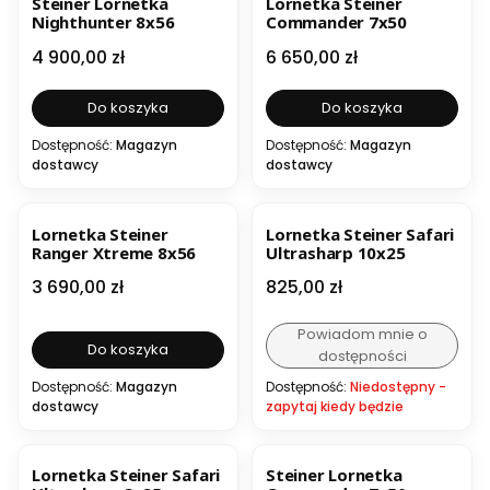
Steiner Lornetka
Lornetka Steiner
Nighthunter 8x56
Commander 7x50
Cena
Cena
4 900,00 zł
6 650,00 zł
Do koszyka
Do koszyka
Dostępność:
Magazyn
Dostępność:
Magazyn
dostawcy
dostawcy
Lornetka Steiner
Lornetka Steiner Safari
Ranger Xtreme 8x56
Ultrasharp 10x25
Cena
Cena
3 690,00 zł
825,00 zł
Powiadom mnie o
Do koszyka
dostępności
Dostępność:
Magazyn
Dostępność:
Niedostępny -
dostawcy
zapytaj kiedy będzie
Lornetka Steiner Safari
Steiner Lornetka