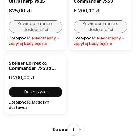
Ultrasharp 8x25
Commander 7x50
Cena
Cena
825,00 zł
6 200,00 zł
Powiadom mnie o
Powiadom mnie o
dostępności
dostępności
Dostępność:
Niedostępny -
Dostępność:
Niedostępny -
zapytaj kiedy będzie
zapytaj kiedy będzie
Steiner Lornetka
Commander 7x50 z
kompasem
Cena
6 200,00 zł
Do koszyka
Dostępność:
Magazyn
dostawcy
z 1
Strona