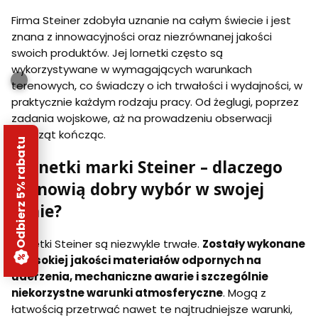
Firma Steiner zdobyła uznanie na całym świecie i jest
znana z innowacyjności oraz niezrównanej jakości
swoich produktów. Jej lornetki często są
wykorzystywane w wymagających warunkach
terenowych, co świadczy o ich trwałości i wydajności, w
praktycznie każdym rodzaju pracy. Od żeglugi, poprzez
zadania wojskowe, aż na prowadzeniu obserwacji
zwierząt kończąc.
Odbierz 5% rabatu
Lornetki marki Steiner – dlaczego
stanowią dobry wybór w swojej
cenie?
Lornetki Steiner są niezwykle trwałe.
Zostały wykonane
z wysokiej jakości materiałów odpornych na
uderzenia, mechaniczne awarie i szczególnie
niekorzystne warunki atmosferyczne
. Mogą z
łatwością przetrwać nawet te najtrudniejsze warunki,