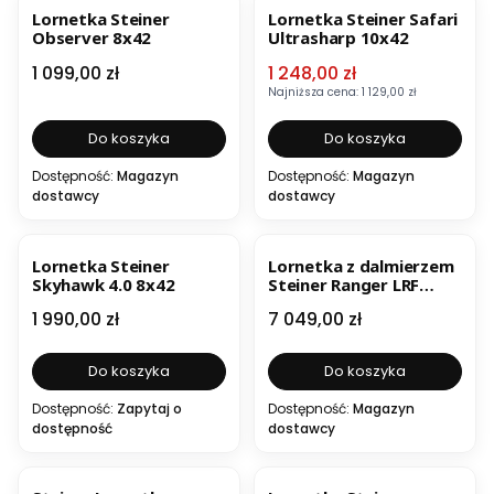
Lornetka Steiner
Lornetka Steiner Safari
Observer 8x42
Ultrasharp 10x42
Cena
Cena promocyjna
1 099,00 zł
1 248,00 zł
Najniższa cena:
1 129,00 zł
Do koszyka
Do koszyka
Dostępność:
Magazyn
Dostępność:
Magazyn
dostawcy
dostawcy
Lornetka Steiner
Lornetka z dalmierzem
Skyhawk 4.0 8x42
Steiner Ranger LRF
10x42
Cena
Cena
1 990,00 zł
7 049,00 zł
Do koszyka
Do koszyka
Dostępność:
Zapytaj o
Dostępność:
Magazyn
dostępność
dostawcy
BESTSELLER