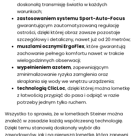
doskonałą transmisję światła w każdych
warunkach;
zastosowaniem systemu Sport-Auto-Focus
gwarantującym zautomatyzowaną regulację
ostrości, dzięki której obraz zawsze pozostaje
szczegółowy i detaliczny, nawet już od 20 metrów;
muszlami ocznymi ErgoFlex
, które gwarantują
zachowanie pełnego komfortu nawet w trakcie
wielogodzinnych obserwacji;
wypełnieniem azotem
, zapewniającym
zminimalizowanie ryzyka zamglenia oraz
skraplania się wody we wnętrzu urządzenia;
technologią ClicLoc
, dzięki której można lornetkę
z łatwością przypiąć do pasa i odpiąć w razie
potrzeby jednym tylko ruchem.
Wszystko to sprawia, że w lornetkach Steiner można
znaleźć w zasadzie każdą współczesną technologię.
Dzięki temu stanowią doskonały wybór dla
zawodowców, jak i na pierwszą lornetkę, która zapewni