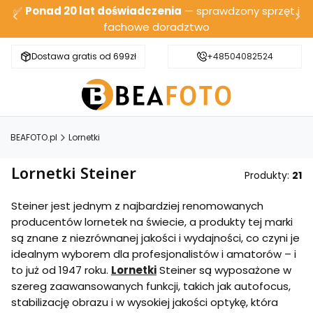
✅
Ponad 20 lat doświadczenia
— sprawdzony sprzęt i
fachowe doradztwo
Dostawa gratis od 699zł
Bezpieczna wysyłka
+48504082524
BEAFOTO.pl
Lornetki
Lornetki Steiner
Produkty:
21
Steiner jest jednym z najbardziej renomowanych
producentów lornetek na świecie, a produkty tej marki
są znane z niezrównanej jakości i wydajności, co czyni je
idealnym wyborem dla profesjonalistów i amatorów – i
to już od 1947 roku.
Lornetki
Steiner są wyposażone w
szereg zaawansowanych funkcji, takich jak autofocus,
stabilizację obrazu i w wysokiej jakości optykę, która