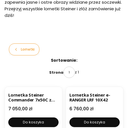
zapewnia jasne i ostre obrazy widziane przez soczewki.
Przejrzyj wszystkie lornetki Steiner i złóż zamówienie już
dziś!
Lornetki
Lista produktów
Sortowanie:
z 1
Strona
Lornetka Steiner
Lornetka Steiner e-
Commander 7x50C z
RANGER LRF 10X42
kompasem
Cena
Cena
7 050,00 zł
6 760,00 zł
Do koszyka
Do koszyka