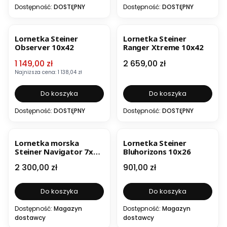
Dostępność:
DOSTĘPNY
Dostępność:
DOSTĘPNY
OKAZJA
Lornetka Steiner
Lornetka Steiner
Observer 10x42
Ranger Xtreme 10x42
Cena promocyjna
Cena
1 149,00 zł
2 659,00 zł
Najniższa cena:
1 138,04 zł
Do koszyka
Do koszyka
Dostępność:
DOSTĘPNY
Dostępność:
DOSTĘPNY
Lornetka morska
Lornetka Steiner
Steiner Navigator 7x30
Bluhorizons 10x26
WC z kompasem
Cena
Cena
2 300,00 zł
901,00 zł
Do koszyka
Do koszyka
Dostępność:
Magazyn
Dostępność:
Magazyn
dostawcy
dostawcy