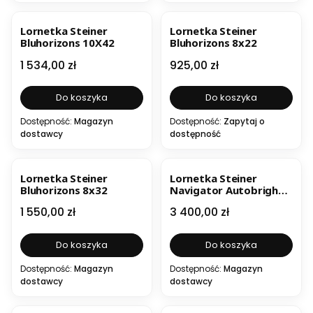
Lornetka Steiner
Lornetka Steiner
Bluhorizons 10X42
Bluhorizons 8x22
Cena
Cena
1 534,00 zł
925,00 zł
Do koszyka
Do koszyka
Dostępność:
Magazyn
Dostępność:
Zapytaj o
dostawcy
dostępność
Lornetka Steiner
Lornetka Steiner
Bluhorizons 8x32
Navigator Autobright
7X50C z kompasem
Cena
Cena
1 550,00 zł
3 400,00 zł
Do koszyka
Do koszyka
Dostępność:
Magazyn
Dostępność:
Magazyn
dostawcy
dostawcy
OKAZJA