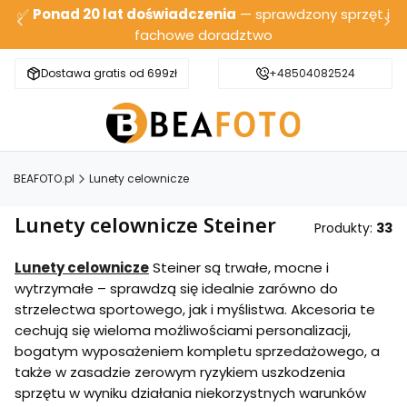
✅
Ponad 20 lat doświadczenia
— sprawdzony sprzęt i
fachowe doradztwo
Dostawa gratis od 699zł
Bezpieczna wysyłka
+48504082524
BEAFOTO.pl
Lunety celownicze
Lunety celownicze Steiner
Produkty:
33
Lunety celownicze
Steiner są trwałe, mocne i
wytrzymałe – sprawdzą się idealnie zarówno do
strzelectwa sportowego, jak i myślistwa. Akcesoria te
cechują się wieloma możliwościami personalizacji,
bogatym wyposażeniem kompletu sprzedażowego, a
także w zasadzie zerowym ryzykiem uszkodzenia
sprzętu w wyniku działania niekorzystnych warunków