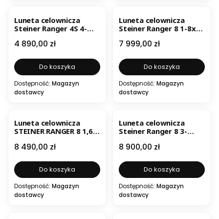
BESTSELLER
Luneta celownicza
Luneta celownicza
Steiner Ranger 4S 4-
Steiner Ranger 8 1-8x24
16x44
CW
Cena
Cena
4 890,00 zł
7 999,00 zł
Do koszyka
Do koszyka
Dostępność:
Magazyn
Dostępność:
Magazyn
dostawcy
dostawcy
Luneta celownicza
Luneta celownicza
STEINER RANGER 8 1,6-
Steiner Ranger 8 3-
12,8X42 CW BT
24x56 BT
Cena
Cena
8 490,00 zł
8 900,00 zł
Do koszyka
Do koszyka
Dostępność:
Magazyn
Dostępność:
Magazyn
dostawcy
dostawcy
OKAZJA