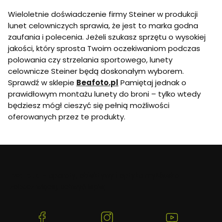
Wieloletnie doświadczenie firmy Steiner w produkcji
lunet celowniczych sprawia, że jest to marka godna
zaufania i polecenia. Jeżeli szukasz sprzętu o wysokiej
jakości, który sprosta Twoim oczekiwaniom podczas
polowania czy strzelania sportowego, lunety
celownicze Steiner będą doskonałym wyborem.
Sprawdź w sklepie
Beafoto.pl
Pamiętaj jednak o
prawidłowym montażu lunety do broni – tylko wtedy
będziesz mógł cieszyć się pełnią możliwości
oferowanych przez te produkty.
Beafoto
– aparaty, obiektywy i optyka myśliwska:
zobacz więcej, uchwyć lepiej.
(Otwiera
(Otwiera
(Otwiera