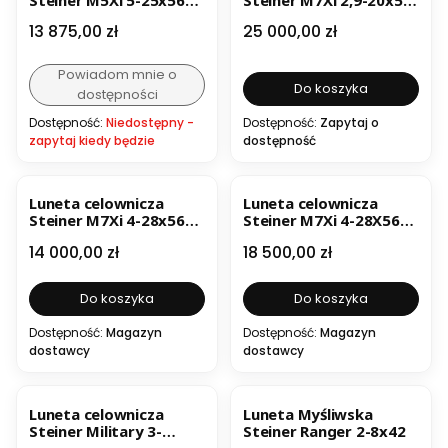
TReMoR3
IFS T3
Cena
Cena
13 875,00 zł
25 000,00 zł
Powiadom mnie o
Do koszyka
dostępności
Dostępność:
Niedostępny -
Dostępność:
Zapytaj o
zapytaj kiedy będzie
dostępność
Luneta celownicza
Luneta celownicza
Steiner M7Xi 4-28x56
Steiner M7Xi 4-28X56
G2B Mil-Dot
MSR-2
Cena
Cena
14 000,00 zł
18 500,00 zł
Do koszyka
Do koszyka
Dostępność:
Magazyn
Dostępność:
Magazyn
dostawcy
dostawcy
Luneta celownicza
Luneta Myśliwska
Steiner Military 3-
Steiner Ranger 2-8x42
15x50 MSR