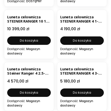
Dostępność:
DOSTĘPNY
dostawcy
Luneta celownicza
Luneta celownicza
STEINER RANGER 10 1-
STEINER RANGER 4 1-
10X24
4X24 z szyną
Cena
Cena
10 399,00 zł
4 190,00 zł
Do koszyka
Do koszyka
Dostępność:
Magazyn
Dostępność:
Magazyn
dostawcy
dostawcy
Luneta celownicza
Luneta celownicza
Steiner Ranger 4 2.5-
STEINER RANGER 4 3-
10x50
12X56 Z SZYNĄ
Cena
Cena
4 570,00 zł
5 180,00 zł
Do koszyka
Do koszyka
Dostępność:
Magazyn
Dostępność:
Magazyn
dostawcy
dostawcy