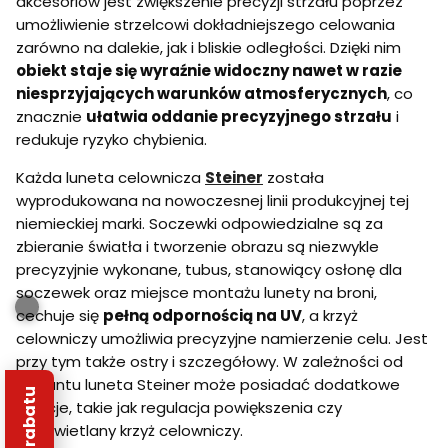
akcesoriów jest zwiększenie precyzji strzału poprzez
umożliwienie strzelcowi dokładniejszego celowania
zarówno na dalekie, jak i bliskie odległości. Dzięki nim
obiekt staje się wyraźnie widoczny nawet w razie
niesprzyjających warunków atmosferycznych
, co
znacznie
ułatwia oddanie precyzyjnego strzału
i
redukuje ryzyko chybienia.
Każda luneta celownicza
Steiner
została
wyprodukowana na nowoczesnej linii produkcyjnej tej
niemieckiej marki. Soczewki odpowiedzialne są za
zbieranie światła i tworzenie obrazu są niezwykle
precyzyjnie wykonane, tubus, stanowiący osłonę dla
soczewek oraz miejsce montażu lunety na broni,
cechuje się
pełną odpornością na UV
, a krzyż
celowniczy umożliwia precyzyjne namierzenie celu. Jest
przy tym także ostry i szczegółowy. W zależności od
wariantu luneta Steiner może posiadać dodatkowe
funkcje, takie jak regulacja powiększenia czy
podświetlany krzyż celowniczy.