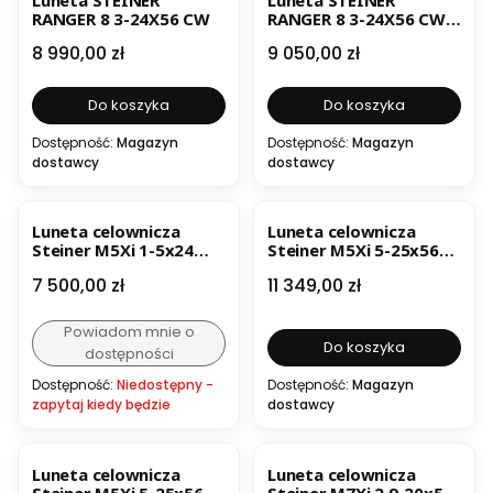
RANGER 8 3-24X56 CW
RANGER 8 3-24X56 CW z
szyną
Cena
Cena
8 990,00 zł
9 050,00 zł
Do koszyka
Do koszyka
Dostępność:
Magazyn
Dostępność:
Magazyn
dostawcy
dostawcy
Luneta celownicza
Luneta celownicza
Steiner M5Xi 1-5x24
Steiner M5Xi 5-25x56
Rapid 001/5.56
G2B Mil-Dot
Cena
Cena
7 500,00 zł
11 349,00 zł
Powiadom mnie o
Do koszyka
dostępności
Dostępność:
Niedostępny -
Dostępność:
Magazyn
zapytaj kiedy będzie
dostawcy
Luneta celownicza
Luneta celownicza
Steiner M5Xi 5-25x56
Steiner M7Xi 2,9-20x50