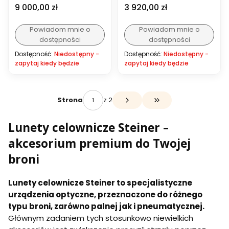
Cena
Cena
9 000,00 zł
3 920,00 zł
Powiadom mnie o
Powiadom mnie o
dostępności
dostępności
Dostępność:
Niedostępny -
Dostępność:
Niedostępny -
zapytaj kiedy będzie
zapytaj kiedy będzie
z 2
Strona
Przejdź do ostatniej s
Lunety celownicze Steiner –
akcesorium premium do Twojej
broni
Lunety celownicze Steiner to specjalistyczne
urządzenia optyczne, przeznaczone do różnego
typu broni, zarówno palnej jak i pneumatycznej.
Głównym zadaniem tych stosunkowo niewielkich