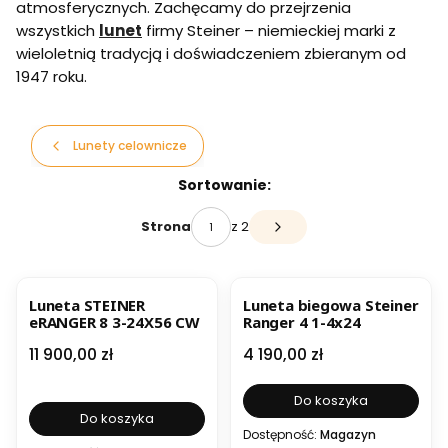
atmosferycznych. Zachęcamy do przejrzenia
wszystkich
lunet
firmy Steiner – niemieckiej marki z
wieloletnią tradycją i doświadczeniem zbieranym od
1947 roku.
Lunety celownicze
Lista produktów
Sortowanie:
z 2
Strona
Następne produkty
Luneta STEINER
Luneta biegowa Steiner
eRANGER 8 3-24X56 CW
Ranger 4 1-4x24
Cena
Cena
11 900,00 zł
4 190,00 zł
Do koszyka
Do koszyka
Dostępność:
Magazyn