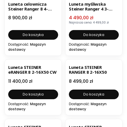
Luneta celownicza
Luneta myśliwska
Steiner Ranger 8 4-
Steiner Ranger 4 3-
32x56 BT
12x56
Cena
Cena promocyjna
8 900,00 zł
4 490,00 zł
Najniższa cena:
4 499,00 zł
Do koszyka
Do koszyka
Dostępność:
Magazyn
Dostępność:
Magazyn
dostawcy
dostawcy
Luneta STEINER
Luneta STEINER
eRANGER 8 2-16X50 CW
RANGER 8 2-16X50
Cena
Cena
11 400,00 zł
8 499,00 zł
Do koszyka
Do koszyka
Dostępność:
Magazyn
Dostępność:
Magazyn
dostawcy
dostawcy
Luneta STEINER
Luneta STEINER