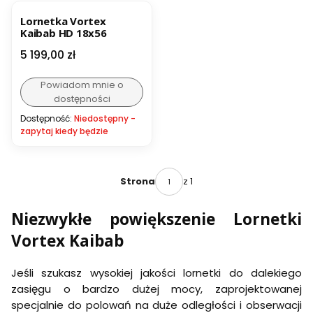
BESTSELLER
Lornetka Vortex
Kaibab HD 18x56
Cena
5 199,00 zł
Powiadom mnie o
dostępności
Dostępność:
Niedostępny -
zapytaj kiedy będzie
z 1
Strona
Niezwykłe powiększenie Lornetki
Vortex Kaibab
Jeśli szukasz wysokiej jakości lornetki do dalekiego
zasięgu o bardzo dużej mocy, zaprojektowanej
specjalnie do polowań na duże odległości i obserwacji