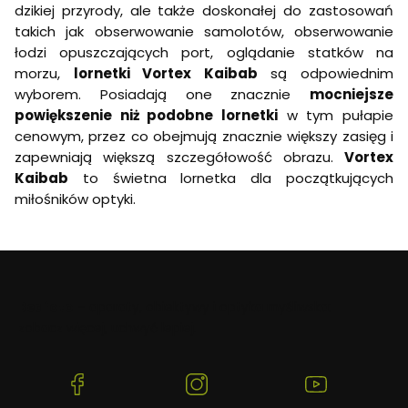
dzikiej przyrody, ale także doskonałej do zastosowań
takich jak obserwowanie samolotów, obserwowanie
łodzi opuszczających port, oglądanie statków na
morzu,
lornetki Vortex Kaibab
są odpowiednim
wyborem. Posiadają one znacznie
mocniejsze
powiększenie niż podobne lornetki
w tym pułapie
cenowym, przez co obejmują znacznie większy zasięg i
zapewniają większą szczegółowość obrazu.
Vortex
Kaibab
to świetna lornetka dla początkujących
miłośników optyki.
Beafoto
– aparaty, obiektywy i optyka myśliwska:
zobacz więcej, uchwyć lepiej.
(Otwiera
(Otwiera
(Otwiera
się
się
się