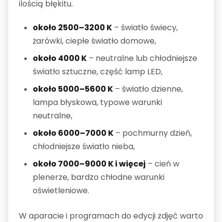
ilością błękitu.
około 2500–3200 K
– światło świecy,
żarówki, ciepłe światło domowe,
około 4000 K
– neutralne lub chłodniejsze
światło sztuczne, część lamp LED,
około 5000–5600 K
– światło dzienne,
lampa błyskowa, typowe warunki
neutralne,
około 6000–7000 K
– pochmurny dzień,
chłodniejsze światło nieba,
około 7000–9000 K i więcej
– cień w
plenerze, bardzo chłodne warunki
oświetleniowe.
W aparacie i programach do edycji zdjęć warto