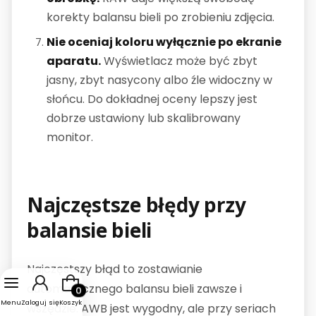
korekty balansu bieli po zrobieniu zdjęcia.
Nie oceniaj koloru wyłącznie po ekranie
aparatu.
Wyświetlacz może być zbyt
jasny, zbyt nasycony albo źle widoczny w
słońcu. Do dokładnej oceny lepszy jest
dobrze ustawiony lub skalibrowany
monitor.
Najczęstsze błędy przy
balansie bieli
Najczęstszy błąd to zostawianie
Produkty w koszyku: 0. Zobacz szczegóły
automatycznego balansu bieli zawsze i
Menu
Zaloguj się
Koszyk
wszędzie. AWB jest wygodny, ale przy seriach