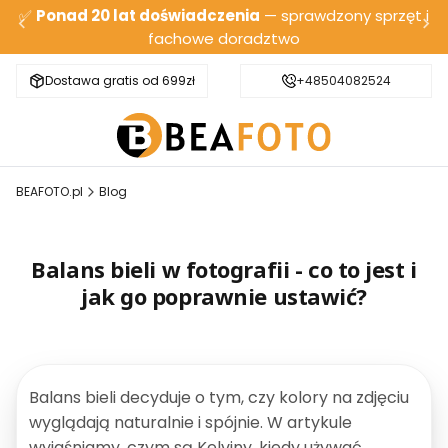
✅
Ponad 20 lat doświadczenia
— sprawdzony sprzęt i
fachowe doradztwo
Dostawa gratis od 699zł
Bezpieczna wysyłka
+48504082524
BEAFOTO.pl
Blog
Balans bieli w fotografii - co to jest i
jak go poprawnie ustawić?
Balans bieli decyduje o tym, czy kolory na zdjęciu
wyglądają naturalnie i spójnie. W artykule
wyjaśniamy, czym są Kelviny, kiedy używać