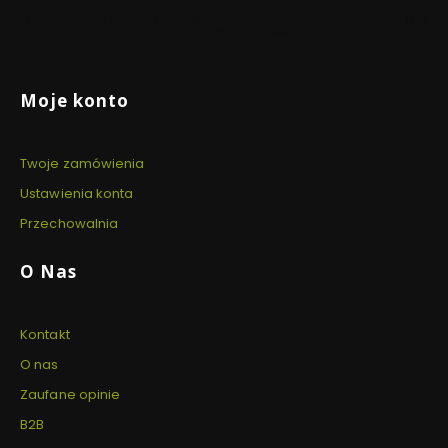
DNIA
Dla zamówień powyżej 999 PLN
Dzięki 
Dla zamówień złożonych do
szyfro
14:00
Linki w stopce
Moje konto
Twoje zamówienia
Ustawienia konta
Przechowalnia
O Nas
Kontakt
O nas
Zaufane opinie
B2B