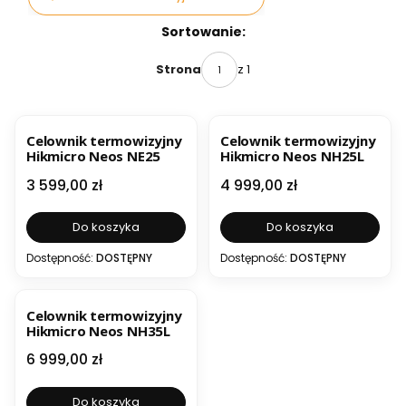
Lista produktów
Sortowanie:
z 1
Strona
BESTSELLER
BESTSELLER
Celownik termowizyjny
Celownik termowizyjny
Hikmicro Neos NE25
Hikmicro Neos NH25L
Cena
Cena
3 599,00 zł
4 999,00 zł
Do koszyka
Do koszyka
Dostępność:
DOSTĘPNY
Dostępność:
DOSTĘPNY
BESTSELLER
Celownik termowizyjny
Hikmicro Neos NH35L
Cena
6 999,00 zł
Do koszyka