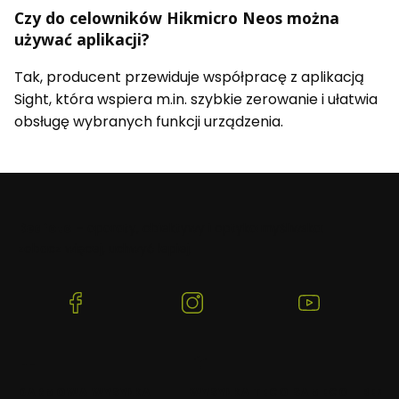
Czy do celowników Hikmicro Neos można
używać aplikacji?
Tak, producent przewiduje współpracę z aplikacją
Sight, która wspiera m.in. szybkie zerowanie i ułatwia
obsługę wybranych funkcji urządzenia.
Beafoto
– aparaty, obiektywy i optyka myśliwska:
zobacz więcej, uchwyć lepiej.
(Otwiera
(Otwiera
(Otwiera
się
się
się
w
w
w
nowej
nowej
nowej
karcie)
karcie)
karcie)
DARMOWA WYSYŁKA
WYSYŁKA TEGO SAMEGO
BEZP