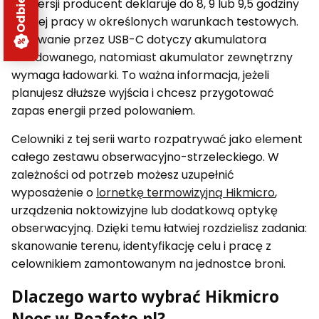
od wersji producent deklaruje do 8, 9 lub 9,5 godziny
ciągłej pracy w określonych warunkach testowych.
Ładowanie przez USB-C dotyczy akumulatora
wbudowanego, natomiast akumulator zewnętrzny
wymaga ładowarki. To ważna informacja, jeżeli
planujesz dłuższe wyjścia i chcesz przygotować
zapas energii przed polowaniem.
Celowniki z tej serii warto rozpatrywać jako element
całego zestawu obserwacyjno-strzeleckiego. W
zależności od potrzeb możesz uzupełnić
wyposażenie o
lornetkę termowizyjną Hikmicro
,
urządzenia noktowizyjne lub dodatkową optykę
obserwacyjną. Dzięki temu łatwiej rozdzielisz zadania:
skanowanie terenu, identyfikację celu i pracę z
celownikiem zamontowanym na jednostce broni.
Dlaczego warto wybrać Hikmicro
Neos w Beafoto.pl?