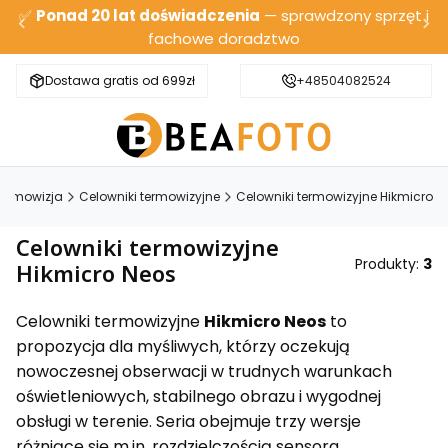
✅
Ponad 20 lat doświadczenia
— sprawdzony sprzęt i
fachowe doradztwo
Dostawa gratis od 699zł
Bezpieczna wysyłka
+48504082524
ermowizja
Celowniki termowizyjne
Celowniki termowizyjne Hikmicro
Celowniki termowizyjne
Produkty:
3
Hikmicro Neos
Celowniki termowizyjne
Hikmicro Neos
to
propozycja dla myśliwych, którzy oczekują
nowoczesnej obserwacji w trudnych warunkach
oświetleniowych, stabilnego obrazu i wygodnej
obsługi w terenie. Seria obejmuje trzy wersje
różniące się m.in. rozdzielczością sensora,