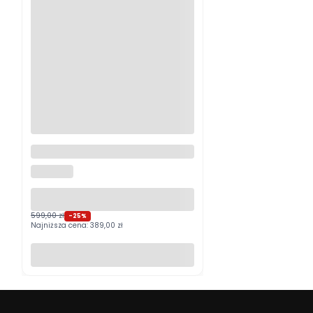
Logitech MX Master 4
Grafitowy PROMOCJA
LOGITECH
599,00 zł
-25%
Najniższa cena:
389,00 zł
Do koszyka