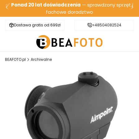
✅
Ponad 20 lat doświadczenia
— sprawdzony sprzęt i
fachowe doradztwo
Dostawa gratis od 699zł
Bezpieczna wysyłka
+48504082524
BEAFOTO.pl
Archiwalne