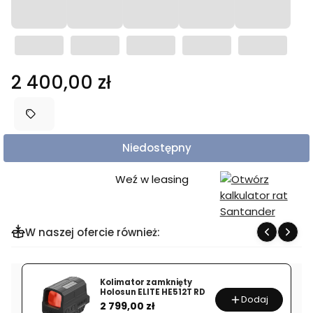
Cena
2 400,00 zł
Niedostępny
Weź w leasing
W naszej ofercie również:
Kolimator zamknięty
Holosun ELITE HE512T RD
Dodaj
Cena
2 799,00 zł