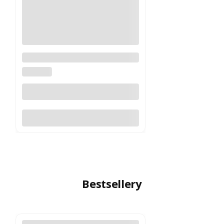
Dźwignia LRP Aimpoint do
Aimpoint Micro
AIMPOINT
Do koszyka
Bestsellery