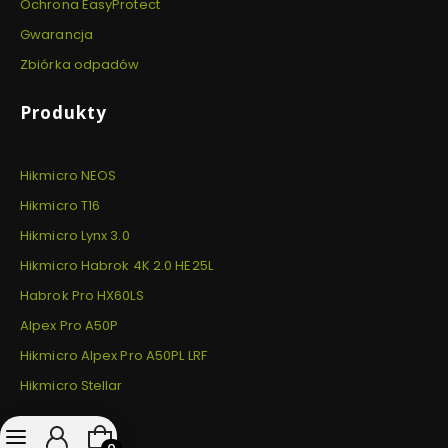
Ochrona EasyProtect
Gwarancja
Zbiórka odpadów
Produkty
Hikmicro NEOS
Hikmicro T16
Hikmicro Lynx 3.0
Hikmicro Habrok 4K 2.0 HE25L
Habrok Pro HX60LS
Alpex Pro A50P
Hikmicro Alpex Pro A50PL LRF
Hikmicro Stellar
Produkty w koszyku: 0. Zobacz szczegóły