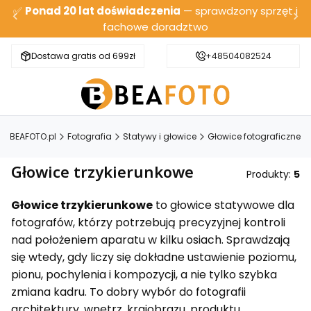
✅
Ponad 20 lat doświadczenia
— sprawdzony sprzęt i
fachowe doradztwo
Dostawa gratis od 699zł
Bezpieczna wysyłka
+48504082524
BEAFOTO.pl
Fotografia
Statywy i głowice
Głowice fotograficzne
Głowice trzykierunkowe
Produkty:
5
Głowice trzykierunkowe
to głowice statywowe dla
fotografów, którzy potrzebują precyzyjnej kontroli
nad położeniem aparatu w kilku osiach. Sprawdzają
się wtedy, gdy liczy się dokładne ustawienie poziomu,
pionu, pochylenia i kompozycji, a nie tylko szybka
zmiana kadru. To dobry wybór do fotografii
architektury, wnętrz, krajobrazu, produktu,