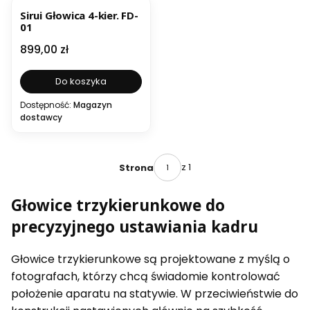
Sirui Głowica 4-kier. FD-
01
Cena
899,00 zł
Do koszyka
Dostępność:
Magazyn
dostawcy
z 1
Strona
Głowice trzykierunkowe do
precyzyjnego ustawiania kadru
Głowice trzykierunkowe są projektowane z myślą o
fotografach, którzy chcą świadomie kontrolować
położenie aparatu na statywie. W przeciwieństwie do