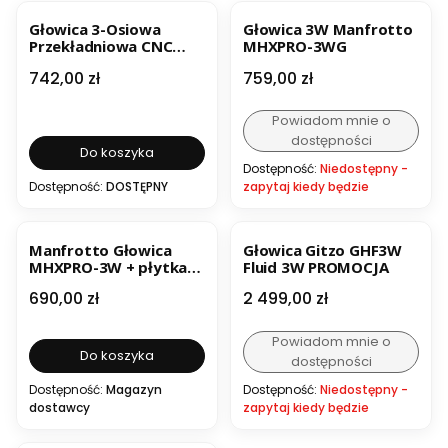
BESTSELLER
Głowica 3-Osiowa
Głowica 3W Manfrotto
Przekładniowa CNC
MHXPRO-3WG
GD3W - KF31.047
Cena
Cena
742,00 zł
759,00 zł
Powiadom mnie o
dostępności
Do koszyka
Dostępność:
Niedostępny -
Dostępność:
DOSTĘPNY
zapytaj kiedy będzie
Manfrotto Głowica
Głowica Gitzo GHF3W
MHXPRO-3W + płytka
Fluid 3W PROMOCJA
RC2
Cena
Cena
690,00 zł
2 499,00 zł
Powiadom mnie o
Do koszyka
dostępności
Dostępność:
Magazyn
Dostępność:
Niedostępny -
dostawcy
zapytaj kiedy będzie