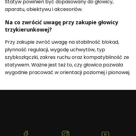
Statyw powinien być dopasowany do głowicy,
aparatu, obiektywu i akcesoriów.
Na co zwrócić uwagę przy zakupie głowicy
trzykierunkowej?
Przy zakupie zwróć uwagę na stabilność blokad,
płynność regulacji, wygodę uchwytów, typ
szybkozłączki, zakres ruchu oraz kompatybilność ze
statywem. Ważne jest też to, czy głowica pozwala
wygodnie pracować w orientacji poziomej i pionowej.
Beafoto
– aparaty, obiektywy i optyka myśliwska:
zobacz więcej, uchwyć lepiej.
(Otwiera
(Otwiera
(Otwiera