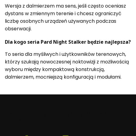
Wersja z dalmierzem ma sens, jeśli często oceniasz
dystans w zmiennym terenie i chcesz ograniczyć
liczbę osobnych urządzeń używanych podczas
obserwacji.
Dla kogo seria Pard Night Stalker będzie najlepsza?
To seria dla myśliwych i użytkowników terenowych,
którzy szukają nowoczesnej noktowizji z możliwością
wyboru między kompaktową konstrukcją,
dalmierzem, mocniejszą konfiguracją i modułami.
Beafoto
– aparaty, obiektywy i optyka myśliwska:
zobacz więcej, uchwyć lepiej.