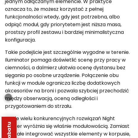
jednym odłączanym elemencie. W praktyce
oznacza to, że możesz korzystać z pełnej
funkcjonalności wtedy, gdy jest potrzebna, albo
odpiąć moduł, gdy priorytetem jest niższa masa,
prostszy profil zestawu i bardziej minimalistyczna
konfiguracja.
Takie podejście jest szczególnie wygodne w terenie.
Iluminator pomaga doświetlić scenę przy pracy w
ciemności, a dalmierz ułatwia ocenę dystansu bez
sięgania po osobne urządzenie. Połączenie obu
funkcji w module ogranicza liczbę dodatkowych
akcesoriów na broni i pozwala szybciej przechodzić
między obserwacją, oceną odległości i
przygotowaniem do strzału.
Na tle wielu konkurencyjnych rozwiązań Night
Stalker wyróżnia się właśnie modułowością. Zamiast
na stałe integrować wszystkie elementy w korpusie,