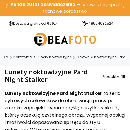
✅
Ponad 20 lat doświadczenia
— sprawdzony sprzęt i
fachowe doradztwo
Dostawa gratis od 699zł
Bezpieczna wysyłka
+48504082524
TO.pl
Noktowizja
Lunety noktowizyjne
Celowniki noktowizyjne Pard
Lunety noktowizyjne Pard
Produkty:
16
Night Stalker
Lunety noktowizyjne Pard Night Stalker
to seria
cyfrowych celowników do obserwacji i pracy po
zmroku, zaprojektowana z myślą o użytkownikach,
którzy oczekują czytelnego obrazu, wygodnej obsługi
i możliwości dopasowania sprzętu do stylu
polowania. W tej rodzinie znajdziesz zarówno