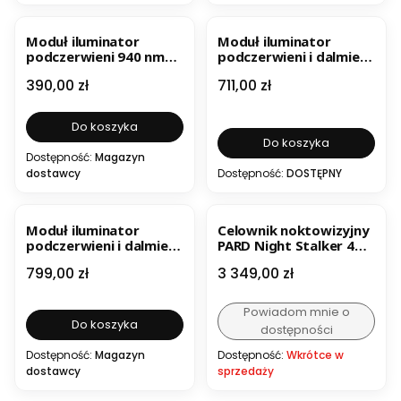
BESTSELLER
NOWOŚĆ
BESTSELLER
Moduł iluminator
Moduł iluminator
podczerwieni 940 nm
podczerwieni i dalmierz
do PARD Night Stalker
do PARD Night Stalker
Cena
Cena
390,00 zł
711,00 zł
v2 / eX 5K
Pro i eX 850 nm
Do koszyka
Do koszyka
Dostępność:
Magazyn
dostawcy
Dostępność:
DOSTĘPNY
BESTSELLER
Moduł iluminator
Celownik noktowizyjny
podczerwieni i dalmierz
PARD Night Stalker 4K
do PARD Night Stalker
Pro 100 mm
Cena
Cena
799,00 zł
3 349,00 zł
Pro i eX 940 nm
Powiadom mnie o
Do koszyka
dostępności
Dostępność:
Magazyn
Dostępność:
Wkrótce w
dostawcy
sprzedaży