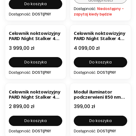
dostępności
Do koszyka
Dostępność:
Niedostępny -
Dostępność:
DOSTĘPNY
zapytaj kiedy będzie
BESTSELLER
Celownik noktowizyjny
Celownik noktowizyjny
PARD Night Stalker 4K
PARD Night Stalker 4K
eX 70 mm + moduł IL1
eX 70 mm + moduł IL1
Cena
Cena
3 999,00 zł
4 099,00 zł
dalmierz i iluminator
dalmierz i iluminator
850nm
940nm
Do koszyka
Do koszyka
Dostępność:
DOSTĘPNY
Dostępność:
DOSTĘPNY
BESTSELLER
BESTSELLER
Celownik noktowizyjny
Moduł iluminator
PARD Night Stalker 4K
podczerwieni 850 nm
Pro 70 mm
do PARD Night Stalker
Cena
Cena
2 899,00 zł
399,00 zł
v2 / eX 5K
Do koszyka
Do koszyka
Dostępność:
DOSTĘPNY
Dostępność:
DOSTĘPNY