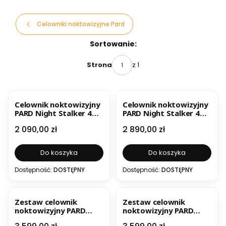
Celowniki noktowizyjne Pard
Lista produktów
Sortowanie:
z 1
Strona
BESTSELLER
NOWOŚĆ
BESTSELLER
Celownik noktowizyjny
Celownik noktowizyjny
PARD Night Stalker 4K
PARD Night Stalker 4K
Mini LRF
Pro 70 mm + moduł IL1
Cena
Cena
2 090,00 zł
2 890,00 zł
dalmierz i iluminator
850nm
Do koszyka
Do koszyka
Dostępność:
DOSTĘPNY
Dostępność:
DOSTĘPNY
NOWOŚĆ
Zestaw celownik
Zestaw celownik
noktowizyjny PARD
noktowizyjny PARD
Night Stalker 4K 2.0 70
Night Stalker 4K 2.0 70
Cena
Cena