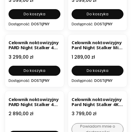
3 599,00 zł
3 599,00 zł
mm LRF + moduł
mm LRF + moduł
iluminator
iluminator
podczerwieni 850 nm
podczerwieni 940 nm
Do koszyka
Do koszyka
Dostępność:
DOSTĘPNY
Dostępność:
DOSTĘPNY
BESTSELLER
NOWOŚĆ
BESTSELLER
Celownik noktowizyjny
Celownik noktowizyjny
PARD Night Stalker 4K
Pard Night Stalker Mini
2.0 70 mm LRF
35mm
Cena
Cena
3 299,00 zł
1 289,00 zł
Do koszyka
Do koszyka
Dostępność:
DOSTĘPNY
Dostępność:
DOSTĘPNY
BESTSELLER
BESTSELLER
Celownik noktowizyjny
Celownik noktowizyjny
PARD Night Stalker 4K
Pard Night Stalker 4K
Pro 70 mm + moduł IL1
eX 70 mm
Cena
Cena
2 890,00 zł
3 799,00 zł
dalmierz i iluminator
940nm
Powiadom mnie o