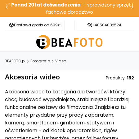
✅
Ponad 20 lat doświadczenia
— sprawdzony sprzęt i
fachowe doradztwo
Dostawa gratis od 699zł
Bezpieczna wysyłka
+48504082524
BEAFOTO.pl
Fotografia
Video
Akcesoria wideo
Produkty:
152
Akcesoria wideo to kategoria dla twórców, którzy
chcą budować wygodniejsze, stabilniejsze i bardziej
funkcjonalne zestawy do filmowania. Znajdziesz tu
elementy przydatne przy pracy z aparatem,
kamerą, smartfonem, gimbalem, statywem i
oświetleniem – od klatek operatorskich, rigów
naramiennych i uchwytów, przez follow focusy,