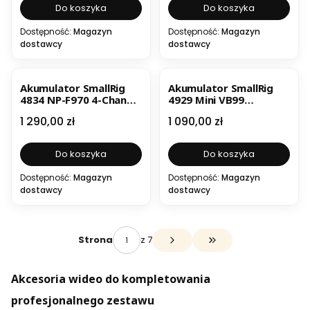
Do koszyka
Do koszyka
Dostępność:
Magazyn
Dostępność:
Magazyn
dostawcy
dostawcy
Akumulator SmallRig
Akumulator SmallRig
4834 NP-F970 4-Channel
4929 Mini VB99
Camera Battery
(Orange)
Cena
Cena
1 290,00 zł
1 090,00 zł
Charger & 4-Battery
zestaw
Do koszyka
Do koszyka
Dostępność:
Magazyn
Dostępność:
Magazyn
dostawcy
dostawcy
z 7
Strona
Przejdź do ostatniej s
Akcesoria wideo do kompletowania
profesjonalnego zestawu