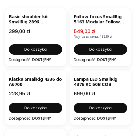
BESTSELLER
OKAZJA
BESTSELLER
Basic shoulder kit
Follow focus SmallRig
SmallRig 2896
5163 Modular Follow
NARAMIENNIK +
Focus F60
Cena
Cena promocyjna
399,00 zł
549,00 zł
AKCESORIA
Najniższa cena:
493,10 zł
Do koszyka
Do koszyka
Dostępność:
DOSTĘPNY
Dostępność:
DOSTĘPNY
BESTSELLER
BESTSELLER
Klatka SmallRig 4336 do
Lampa LED SmallRig
A6700
4376 RC 60B COB
Cena
Cena
228,95 zł
699,00 zł
Do koszyka
Do koszyka
Dostępność:
DOSTĘPNY
Dostępność:
DOSTĘPNY
OKAZJA
BESTSELLER
BESTSELLER