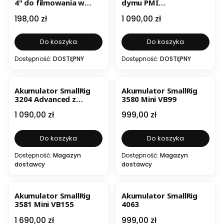
4" do filmowania w
dymu PMI
pojeździe
SmokeNINJA-PRO
Cena
Cena
198,00 zł
1 090,00 zł
Hazer Kit
Do koszyka
Do koszyka
Dostępność:
DOSTĘPNY
Dostępność:
DOSTĘPNY
Akumulator SmallRig
Akumulator SmallRig
3204 Advanced z
3580 Mini VB99
Adjustable Arm
Cena
Cena
1 090,00 zł
999,00 zł
Do koszyka
Do koszyka
Dostępność:
Magazyn
Dostępność:
Magazyn
dostawcy
dostawcy
Akumulator SmallRig
Akumulator SmallRig
3581 Mini VB155
4063
Cena
Cena
1 690,00 zł
999,00 zł