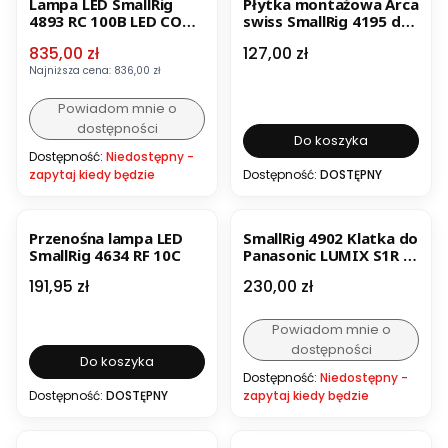
Lampa LED SmallRig
Płytka montażowa Arca
4893 RC 100B LED COB
swiss SmallRig 4195 do
wideo Light (Standard
DJI RS3 Mini
Cena promocyjna
Cena
835,00 zł
127,00 zł
Version)
Najniższa cena:
836,00 zł
Powiadom mnie o
dostępności
Do koszyka
Dostępność:
Niedostępny -
zapytaj kiedy będzie
Dostępność:
DOSTĘPNY
BESTSELLER
BESTSELLER
Przenośna lampa LED
SmallRig 4902 Klatka do
SmallRig 4634 RF 10C
Panasonic LUMIX S1R II
/ S5 II / S5 IIX / G9 II
Cena
Cena
191,95 zł
230,00 zł
Powiadom mnie o
dostępności
Do koszyka
Dostępność:
Niedostępny -
Dostępność:
DOSTĘPNY
zapytaj kiedy będzie
OKAZJA
BESTSELLER
BESTSELLER