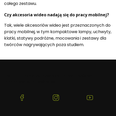
całego zestawu.
Czy akcesoria wideo nadają się do pracy mobilnej?
Tak, wiele akcesoriów wideo jest przeznaczonych do
pracy mobilnej, w tym kompaktowe lampy, uchwyty,
klatki, statywy podróżne, mocowania i zestawy dla
twórców nagrywających poza studiem.
Beafoto
– aparaty, obiektywy i optyka myśliwska:
zobacz więcej, uchwyć lepiej.
(Otwiera
(Otwiera
(Otwiera
się
się
się
w
w
w
nowej
nowej
nowej