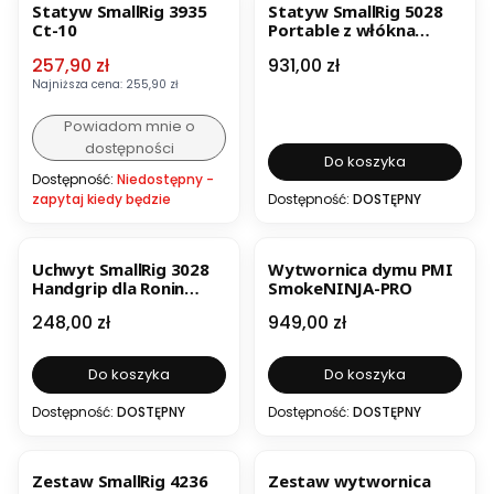
Statyw SmallRig 3935
Statyw SmallRig 5028
Ct-10
Portable z włókna
węglowego Travel
Cena promocyjna
Cena
257,90 zł
931,00 zł
Najniższa cena:
255,90 zł
Powiadom mnie o
dostępności
Do koszyka
Dostępność:
Niedostępny -
zapytaj kiedy będzie
Dostępność:
DOSTĘPNY
BESTSELLER
Uchwyt SmallRig 3028
Wytwornica dymu PMI
Handgrip dla Ronin
SmokeNINJA-PRO
RS2/RSC2 DJI
Cena
Cena
248,00 zł
949,00 zł
Do koszyka
Do koszyka
Dostępność:
DOSTĘPNY
Dostępność:
DOSTĘPNY
BESTSELLER
BESTSELLER
Zestaw SmallRig 4236
Zestaw wytwornica