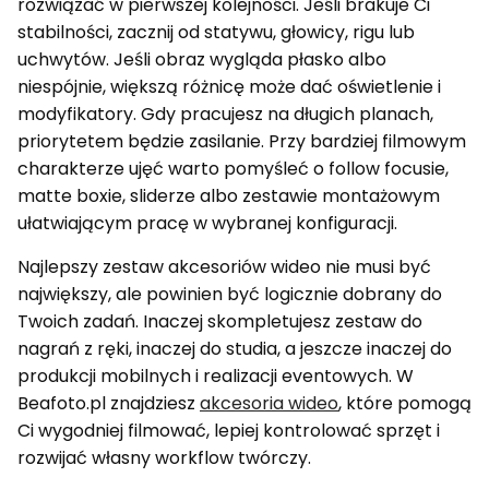
rozwiązać w pierwszej kolejności. Jeśli brakuje Ci
stabilności, zacznij od statywu, głowicy, rigu lub
uchwytów. Jeśli obraz wygląda płasko albo
niespójnie, większą różnicę może dać oświetlenie i
modyfikatory. Gdy pracujesz na długich planach,
priorytetem będzie zasilanie. Przy bardziej filmowym
charakterze ujęć warto pomyśleć o follow focusie,
matte boxie, sliderze albo zestawie montażowym
ułatwiającym pracę w wybranej konfiguracji.
Najlepszy zestaw akcesoriów wideo nie musi być
największy, ale powinien być logicznie dobrany do
Twoich zadań. Inaczej skompletujesz zestaw do
nagrań z ręki, inaczej do studia, a jeszcze inaczej do
produkcji mobilnych i realizacji eventowych. W
Beafoto.pl znajdziesz
akcesoria wideo
, które pomogą
Ci wygodniej filmować, lepiej kontrolować sprzęt i
rozwijać własny workflow twórczy.