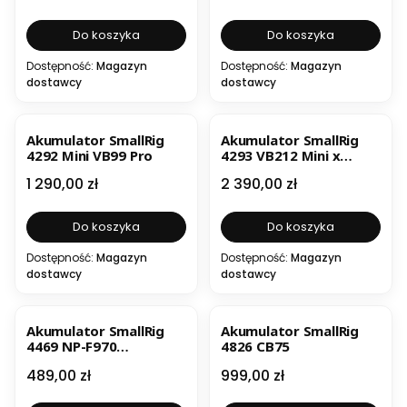
Do koszyka
Do koszyka
Dostępność:
Magazyn
Dostępność:
Magazyn
dostawcy
dostawcy
Akumulator SmallRig
Akumulator SmallRig
4292 Mini VB99 Pro
4293 VB212 Mini x
Caleb Pike
Cena
Cena
1 290,00 zł
2 390,00 zł
Do koszyka
Do koszyka
Dostępność:
Magazyn
Dostępność:
Magazyn
dostawcy
dostawcy
Akumulator SmallRig
Akumulator SmallRig
4469 NP-F970
4826 CB75
10500mAh USB-C
Cena
Cena
489,00 zł
999,00 zł