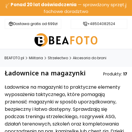
✅
Ponad 20 lat doświadczenia
— sprawdzony sprzęt i
fachowe doradztwo
Dostawa gratis od 699zł
Bezpieczna wysyłka
+48504082524
BEAFOTO.pl
Militaria
Strzelectwo
Akcesoria do broni
Ładownice na magazynki
Produkty:
17
Ładownice na magazynki to praktyczne elementy
wyposażenia taktycznego, które pomagają
przenosić magazynki w sposób uporządkowany,
bezpieczny i łatwo dostępny. Sprawdzają się
podczas treningu strzeleckiego, rozgrywek ASG,
działań terenowych, szkoleń oraz kompletowania
oporządzenia na pas, kamizelkę lub chest rig. Dzięki