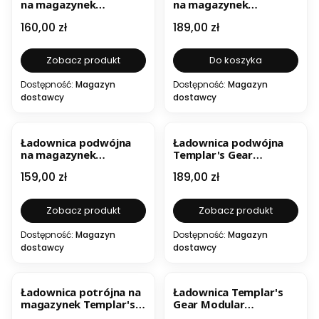
na magazynek
na magazynek
Templar's Gear 308
Templar's Gear AK47
Cena
Cena
160,00 zł
189,00 zł
10RD FULL FLAP QR
FULL FLAP QR
Zobacz produkt
Do koszyka
Dostępność:
Magazyn
Dostępność:
Magazyn
dostawcy
dostawcy
Ładownica podwójna
Ładownica podwójna
na magazynek
Templar's Gear
Templar's Gear AR15
Modular ADFMR /
Cena
Cena
159,00 zł
189,00 zł
FULL FLAP QR
karabin
Zobacz produkt
Zobacz produkt
Dostępność:
Magazyn
Dostępność:
Magazyn
dostawcy
dostawcy
Ładownica potrójna na
Ładownica Templar's
magazynek Templar's
Gear Modular
Gear AR15 FULL FLAP QR
Advanced AFMR /