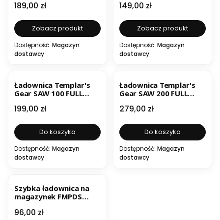
Cena
Cena
189,00 zł
149,00 zł
karabin
Zobacz produkt
Zobacz produkt
Dostępność:
Magazyn
Dostępność:
Magazyn
dostawcy
dostawcy
Ładownica Templar's
Ładownica Templar's
Gear SAW 100 FULL
Gear SAW 200 FULL
FLAP QR
FLAP QR
Cena
Cena
199,00 zł
279,00 zł
Do koszyka
Do koszyka
Dostępność:
Magazyn
Dostępność:
Magazyn
dostawcy
dostawcy
Szybka ładownica na
magazynek FMPDS
Templar's Gear /
Cena
96,00 zł
pistolet