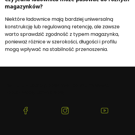
magazynków?
Niektóre ładownice mają bardziej uniwersalną
konstrukcję lub regulowaną retencję, ale zawsze
warto sprawdzić zgodność z typem magazynka,
ponieważ różnice w szerokości, długości i profilu
mogą wpływać na stabilność przenoszenia.
Beafoto
– aparaty, obiektywy i optyka myśliwska:
zobacz więcej, uchwyć lepiej.
(Otwiera
(Otwiera
(Otwiera
się
się
się
w
w
w
nowej
nowej
nowej