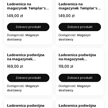
Ładownica na
Ładownica na
magazynek Templar's
magazynek Templar's
Gear AK FULL FLAP QR
Gear AR15 FULL FLAP QR
Cena
Cena
149,00 zł
149,00 zł
Zobacz produkt
Zobacz produkt
Dostępność:
Magazyn
Dostępność:
Magazyn
dostawcy
dostawcy
Ładownica podwójna
Ładownica podwójna
na magazynek
na magazynek
Advanced DFMR /
Advanced FMR / karabin
Cena
Cena
169,00 zł
119,00 zł
karabin
Zobacz produkt
Zobacz produkt
Dostępność:
Magazyn
Dostępność:
Magazyn
dostawcy
dostawcy
Ładownica podwójna
Ładownica podwójna