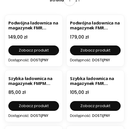
z 1
Strona
Podwójna ładownica na
Podwójna ładownica na
magazynek FMR
magazynek FMR
Templar's Gear /
Templar's Gear /
Cena
Cena
149,00 zł
179,00 zł
karabin
karabin + pistolet
Zobacz produkt
Zobacz produkt
Dostępność:
DOSTĘPNY
Dostępność:
DOSTĘPNY
Szybka ładownica na
Szybka ładownica na
magazynek FMPM
magazynek FMR
Templar's Gear /
Templar's Gear /
Cena
Cena
85,00 zł
105,00 zł
pistolet
karabin
Zobacz produkt
Zobacz produkt
Dostępność:
DOSTĘPNY
Dostępność:
DOSTĘPNY