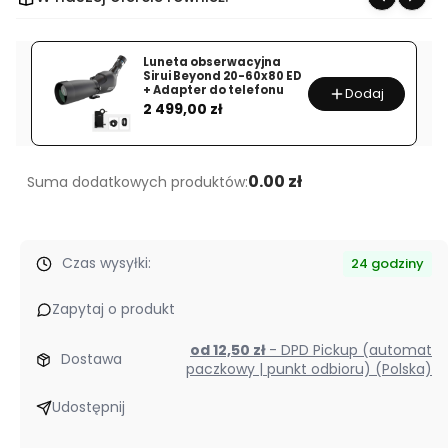
USB-
C
to
Luneta obserwacyjna
Sirui Beyond 20-60x80 ED
USB-
+ Adapter do telefonu
Dodaj
Cena
C
2 499,00 zł
4.6m
Pomarańczowy
0.00 zł
Suma dodatkowych produktów:
Czas wysyłki:
24 godziny
Zapytaj o produkt
od 12,50 zł
- DPD Pickup (automat
Dostawa
paczkowy | punkt odbioru) (Polska)
Udostępnij