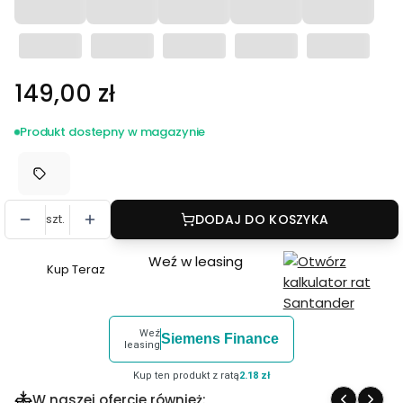
Cena
149,00 zł
Produkt dostepny w magazynie
szt.
DODAJ DO KOSZYKA
Weź w leasing
Kup Teraz
Szybki
zakup
dla
Weź
Siemens Finance
produktu
leasing
Kabel
Kup ten produkt z ratą
2.18 zł
TetherPro
W naszej ofercie również: