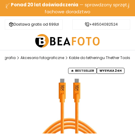
✅
Ponad 20 lat doświadczenia
— sprawdzony sprzęt i
fachowe doradztwo
Dostawa gratis od 699zł
Bezpieczna wysyłka
+48504082524
otografia
Akcesoria fotograficzne
Kable do tetheringu Thether Tools
BESTSELLER
WYSYŁKA 24H