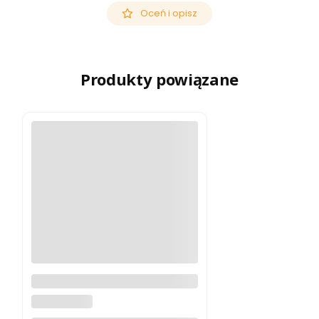
Oceń i opisz
Produkty powiązane
Kabel TetherPro USB 3.0 to
USB-C 4.6m Pomarańczowy
TETHERTOOLS