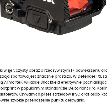
ki wizjer, czysty obraz o rzeczywistym 1× powiększeniu 
lizacja sportowa jest znacznie prostsza. W Defender-XL
 Armortek, wkładkę Shockfield efektywnie pochłaniającą
 footprint w popularnym standardzie DeltaPoint Pro. Kol
stoletów używanych przez strzelców IPSC oraz osób, kt
równie szybkie przenoszenie punktu celowania.