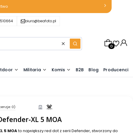
ztwo
510664
biuro@beafoto.pl
Produkty w k
Wyczyść
Szukaj
tdoor
Militaria
Komis
B2B
Blog
Producenci
cenzje: 0)
Defender-XL 5 MOA
XL 5 MOA
to największy red dot z serii Defender, stworzony do