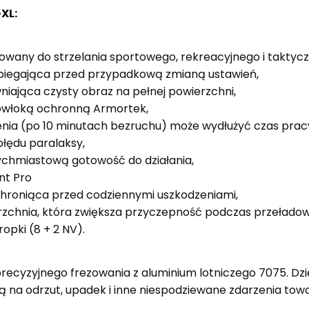
XL:
owany do strzelania sportowego, rekreacyjnego i taktyc
obiegająca przed przypadkową zmianą ustawień,
iająca czysty obraz na pełnej powierzchni,
owłoką ochronną Armortek,
a (po 10 minutach bezruchu) może wydłużyć czas pracy 
błędu paralaksy,
chmiastową gotowość do działania,
nt Pro
hroniąca przed codziennymi uszkodzeniami,
rzchnia, która zwiększa przyczepność podczas przełado
opki (8 + 2 NV).
cyzyjnego frezowania z aluminium lotniczego 7075. Dzię
 na odrzut, upadek i inne niespodziewane zdarzenia tow