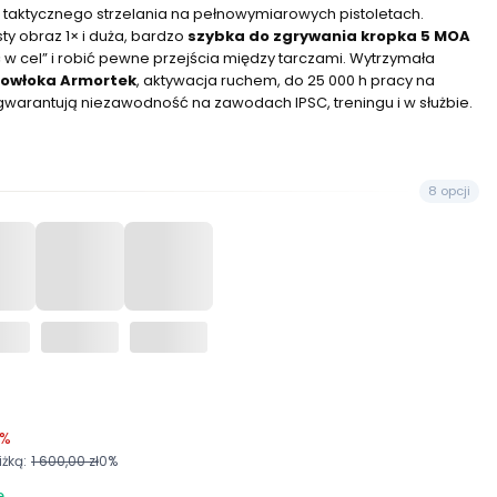
 taktycznego strzelania na pełnowymiarowych pistoletach.
sty obraz 1× i duża, bardzo
szybka do zgrywania kropka 5 MOA
 w cel” i robić pewne przejścia między tarczami. Wytrzymała
powłoka Armortek
, aktywacja ruchem, do 25 000 h pracy na
ro gwarantują niezawodność na zawodach IPSC, treningu i w służbie.
8 opcji
7%
żką:
1 600,00 zł
0%
e