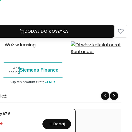
DODAJ DO KOSZYKA
Weź w leasing
Weź
Siemens Finance
leasing
Kup ten produkt z ratą
24.61 zł
ież:
y A7 V
zł
Dodaj