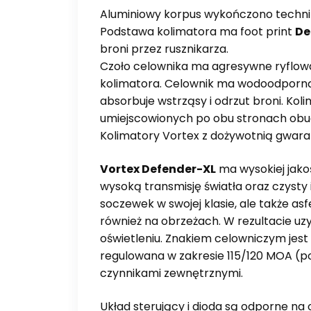
Aluminiowy korpus wykończono techni
Podstawa kolimatora ma foot print
De
broni przez rusznikarza.
Czoło celownika ma agresywne ryflow
kolimatora. Celownik ma wodoodporną 
absorbuje wstrząsy i odrzut broni. Ko
umiejscowionych po obu stronach ob
Kolimatory Vortex z dożywotnią gwaran
Vortex Defender-XL
ma wysokiej jako
wysoką transmisję światła oraz czysty 
soczewek w swojej klasie, ale także as
również na obrzeżach. W rezultacie u
oświetleniu. Znakiem celowniczym jest
regulowana w zakresie 115/120 MOA (p
czynnikami zewnętrznymi.
Układ sterujący i dioda są odporne na 