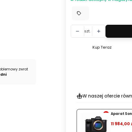
szt.
Kup Teraz
Szybki
zakup
dla
oblemowy zwrot
produktu
 dni
Kolimator
Vortex
Defender-
W naszej ofercie równ
XL
5
%
MOA
Aparat Son
11 984,00 