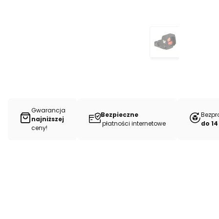
Gwarancja
Bezpieczne
Bezpr
najniższej
płatności internetowe
do 14
ceny!