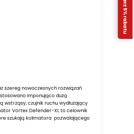
Odbierz 5% rabatu
oraz szereg nowoczesnych rozwiązań
 zastosowano imponująco dużą
 wstrząsy, czujnik ruchu wydłużający
imator Vortex Defender-XL to celownik
óre szukają kolimatora pozwalającego