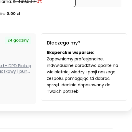
larna:
12 499,00 zł
0%
ów:
0.00 zł
24 godziny
Dlaczego my?
Eksperckie wsparcie
:
Zapewniamy profesjonalne,
indywidualne doradztwo oparte na
0 zł
- DPD Pickup
czkowy | punkt
wieloletniej wiedzy i pasji naszego
odbioru) (Polska)
zespołu, pomagając Ci dobrać
sprzęt idealnie dopasowany do
Twoich potrzeb.