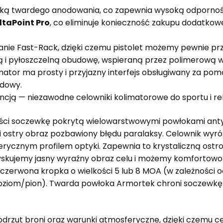
ką twardego anodowania, co zapewnia wysoką odporność 
ltaPoint Pro
, co eliminuje konieczność zakupu dodatkowe
anie Fast-Rack, dzięki czemu pistolet możemy pewnie p
i pyłoszczelną obudowę, wspieraną przez polimerową wk
limator ma prosty i przyjazny interfejs obsługiwany za p
udowy.
cją — niezawodne celowniki kolimatorowe do sportu i re
ści soczewkę pokrytą wielowarstwowymi powłokami antyr
i ostry obraz pozbawiony błędu paralaksy. Celownik wyróżn
ferycznym profilem optyki. Zapewnia to krystaliczną ostro
zyskujemy jasny wyraźny obraz celu i możemy komfortowo
 czerwona kropka o wielkości 5 lub 8 MOA (w zależności o
oziom/pion). Twarda powłoka Armortek chroni soczewkę 
odrzut broni oraz warunki atmosferyczne, dzięki czemu celo