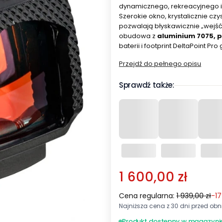
dynamicznego, rekreacyjnego i
Szerokie okno, krystalicznie czy
pozwalają błyskawicznie „wejść
obudowa z
aluminium 7075, 
baterii i footprint DeltaPoint P
Przejdź do pełnego opisu
Sprawdź także:
1 600,00 zł
Cena regularna:
1 939,00 zł
-1
Najniższa cena z 30 dni przed obni
Produkt dostepny w magazyni