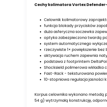
Cechy kolimatora Vortex Defender-
Celownik kolimatorowy zaprojekt
funkcja blokady przycisków zap
duża asferyczna soczewka zapewn
optyka zabezpieczona twardą p
system automatycznego wyłączeni
rzeczywiste 1× powiększenie bez 
aktywacja ruchem zapewnia naty
podstawa z footprintem DeltaPoi
Shocksield polimerowa wkładka c
Fast-Rack - teksturowana powie
10-stopniowa regulacja jasności kr
Korpus celownika wykonano metodą pre
54 g) wytrzymałą konstrukcję, odporną