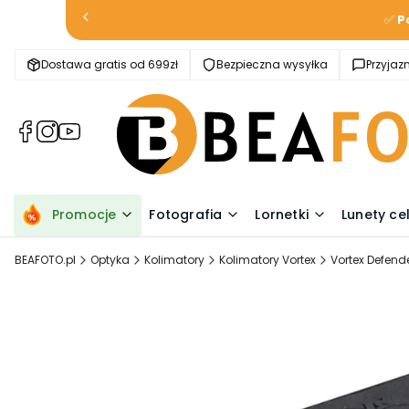
✅
P
Dostawa gratis od 699zł
Bezpieczna wysyłka
Przyja
(Otwiera
(Otwiera
(Otwiera
się
się
się
w
w
w
nowej
nowej
nowej
karcie)
karcie)
karcie)
Promocje
Fotografia
Lornetki
Lunety ce
BEAFOTO.pl
Optyka
Kolimatory
Kolimatory Vortex
Vortex Defend