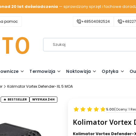
onad 20 lat doświadczenia
— sprawdzony sprzęt i fachowe dorad
zna pomoc
+48504082524
+48227
lownicze
Termowizja
Noktowizja
Optyka
Ou
er
Kolimator Vortex Defender-XL 5 MOA
BESTSELLER
WYSYŁKA 24H
5.00
(Oceny: 1 Re
Kolimator Vortex 
Kolimator Vortex Defender-