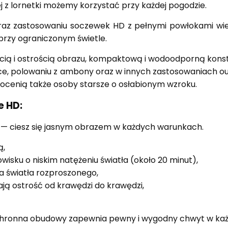
j z lornetki możemy korzystać przy każdej pogodzie.
ax oraz zastosowaniu soczewek HD z pełnymi powłokami 
przy ograniczonym świetle.
cią i ostrością obrazu, kompaktową i wodoodporną konstru
yce, polowaniu z ambony oraz w innych zastosowaniach o
 docenią także osoby starsze o osłabionym wzroku.
e HD:
 — ciesz się jasnym obrazem w każdych warunkach.
ą,
isku o niskim natężeniu światła (około 20 minut),
ia światła rozproszonego,
ją ostrość od krawędzi do krawędzi,
ronna obudowy zapewnia pewny i wygodny chwyt w każ