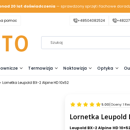
onad 20 lat doświadczenia
— sprawdzony sprzęt i fachowe dorad
zna pomoc
+48504082524
+48227
lownicze
Termowizja
Noktowizja
Optyka
Ou
Lornetka Leupold BX-2 Alpine HD 10x52
5.00
(Oceny: 1 Re
Lornetka Leupold 
Leupold BX-2 Alpine HD 10×5