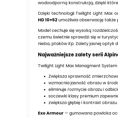
wodoodporną konstrukcją, dzięki które
Dzięki technologii Twilight Light M
HD 10×52
umożliwia obserwację także 
Model cechuje się wysoką rozdzielczoś
czemu świetnie sprawdzi się w turyst
nieba, ptaków itp. Zalety jasnej optyk
Najważniejsze zalety serii Alpin
Twilight Light Max Managment System
Zwiększa sprawność zmierzchow
wzmacnia jasność obrazu w środow
eliminuje rozmycie obrazu i odbic
soczewki klasy premium zapewnia
zwiększa głębię i kontrast obrazu.
Exo Armour
— gumowana powłoka och