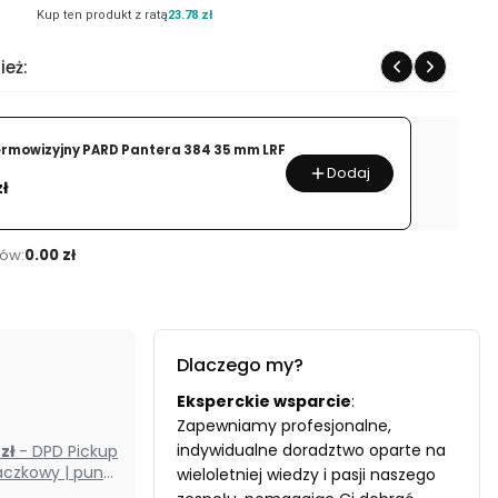
Kup ten produkt z ratą
23.78 zł
ież:
ermowizyjny PARD Pantera 384 35 mm LRF
Dodaj
zł
ów:
0.00 zł
Dlaczego my?
Eksperckie wsparcie
:
Zapewniamy profesjonalne,
indywidualne doradztwo oparte na
0 zł
- DPD Pickup
czkowy | punkt
wieloletniej wiedzy i pasji naszego
odbioru) (Polska)