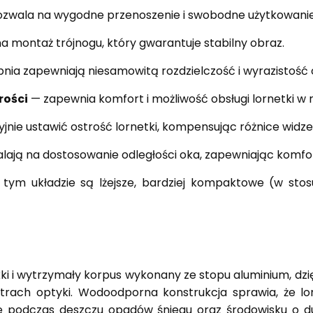
zwala na wygodne przenoszenie i swobodne użytkowanie „
 montaż trójnogu, który gwarantuje stabilny obraz.
nia zapewniają niesamowitą rozdzielczość i wyrazistość
rości
— zapewnia komfort i możliwość obsługi lornetki w 
jnie ustawić ostrość lornetki, kompensując różnice wid
ają na dostosowanie odległości oka, zapewniając komfor
 tym układzie są lżejsze, bardziej kompaktowe (w stos
ki i wytrzymały korpus wykonany ze stopu aluminium, dzi
etrach optyki. Wodoodporna konstrukcja sprawia, że l
e podczas deszczu opadów śniegu oraz środowisku o duż