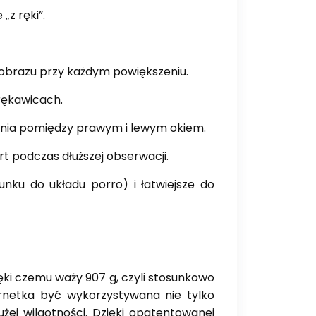
z ręki”.
 obrazu przy każdym powiększeniu.
rękawicach.
zenia pomiędzy prawym i lewym okiem.
t podczas dłuższej obserwacji.
unku do układu porro) i łatwiejsze do
ęki czemu waży 907 g, czyli stosunkowo
ornetka być wykorzystywana nie tylko
ej wilgotności. Dzięki opatentowanej