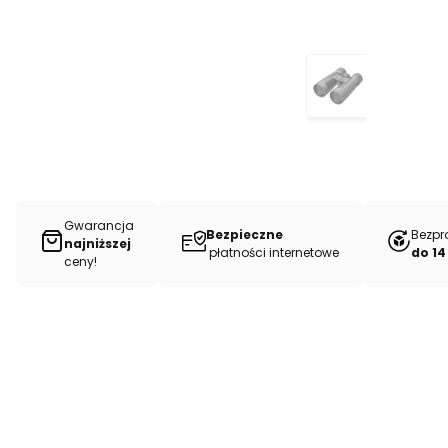
Gwarancja
Bezpieczne
Bezpr
najniższej
płatności internetowe
do 14
ceny!