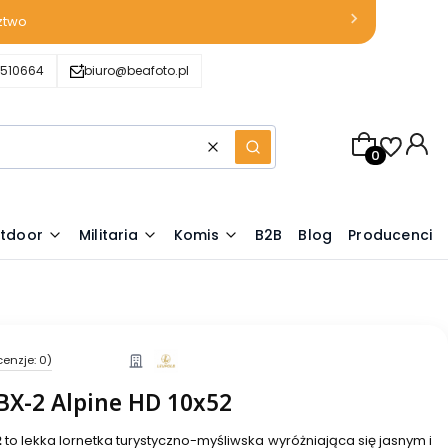
ztwo
510664
biuro@beafoto.pl
Produkty w k
Wyczyść
Szukaj
tdoor
Militaria
Komis
B2B
Blog
Producenci
cenzje: 0)
BX-2 Alpine HD 10x52
2
to lekka lornetka turystyczno-myśliwska wyróżniająca się jasnym i