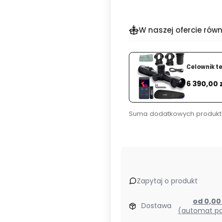
W naszej ofercie równ
Celownik t
Cena
6 390,00 
Suma dodatkowych produkt
Zapytaj o produkt
od 0,0
Dostawa
(automat pa