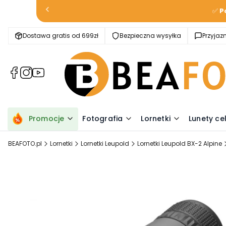
✅
P
Dostawa gratis od 699zł
Bezpieczna wysyłka
Przyja
(Otwiera
(Otwiera
(Otwiera
się
się
się
w
w
w
nowej
nowej
nowej
karcie)
karcie)
karcie)
Promocje
Fotografia
Lornetki
Lunety ce
BEAFOTO.pl
Lornetki
Lornetki Leupold
Lornetki Leupold BX-2 Alpine