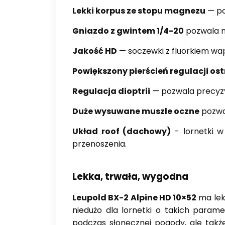
Lekki korpus ze stopu magnezu
— po
Gniazdo z gwintem 1/4-20
pozwala na
Jakość HD
— soczewki z fluorkiem wap
Powiększony pierścień regulacji ost
Regulacja dioptrii
— pozwala precyzy
Duże wysuwane muszle oczne
pozwal
Układ roof (dachowy)
- lornetki w
przenoszenia.
Lekka, trwała, wygodna
Leupold BX-2 Alpine HD 10×52
ma lek
niedużo dla lornetki o takich param
podczas słonecznej pogody, ale takż