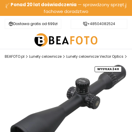
✅
Ponad 20 lat doświadczenia
— sprawdzony sprzęt i
fachowe doradztwo
Dostawa gratis od 699zł
Bezpieczna wysyłka
+48504082524
BEAFOTO.pl
Lunety celownicze
Lunety celownicze Vector Optics
Lu
WYSYŁKA 24H