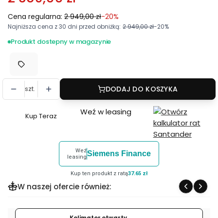
Cena regularna:
2 949,00 zł
-20%
Najniższa cena z 30 dni przed obniżką:
2 949,00 zł
-20%
Produkt dostepny w magazynie
szt.
DODAJ DO KOSZYKA
Weź w leasing
Kup Teraz
Szybki
zakup
dla
Weź
Siemens Finance
produktu
leasing
Luneta
Kup ten produkt z ratą
37.65 zł
Celownicza
W naszej ofercie również:
Vector
Optics
Continental