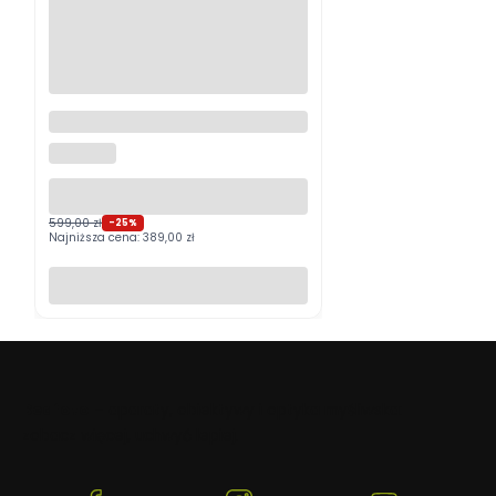
Logitech MX Master 4
Grafitowy PROMOCJA
LOGITECH
599,00 zł
-25%
Najniższa cena:
389,00 zł
Do koszyka
Beafoto
– aparaty, obiektywy i optyka myśliwska:
zobacz więcej, uchwyć lepiej.