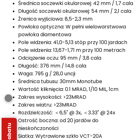
Średnica soczewki okularowej: 42 mm / 1,7 cala
Długość soczewki okularowej: 54 mm / 2,1 cala
Źrenica wyjściowa: 8,5-2,3 mm
Powłoka optyczna: W pełni wielowarstwowa
powłoka diamentowa
Pole widzenia: 41,0-5,13 stóp przy 100 jardach
Pole widzenia: 13,67-1,71 m przy 100 metrach
Odciążenie oczu: 95 mm / 3,8 cala
Długość: 376 mm / 14,8 cala
Waga: 795 g / 28,0 uncji
Średnica tubusu: 30mm Monotube
Wartość kliknięcia: 0.1 MRAD, 1/10 MIL, 1cm
Zakres wysokości: >23MRAD
Zakres wiatru: >23MRAD
Rozdzielczość: ＜6,5" @ 3x, ＜3.33" @ 24x
Ostrość boczna: od 20 jardów do
nieskończoności
Siatka: Wytrawione szkło VCT-20A