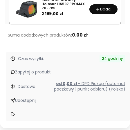
Kolimator otwarty
Holosun HS507 PROMAX
x8
RD-PRS
Dodaj
Cena
3-
2 199,00 zł
24x56
SFP
ZERO
0.00 zł
Suma dodatkowych produktów:
STOP
Tactical
ED
Czas wysyłki:
24 godziny
SCOL-
T50
Zapytaj o produkt
od 0,00 zł
- DPD Pickup (automat
Dostawa
paczkowy | punkt odbioru) (Polska)
Udostępnij