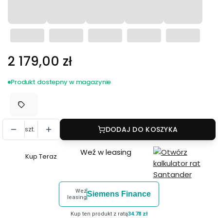
Cena
2 179,00 zł
Produkt dostepny w magazynie
szt.
DODAJ DO KOSZYKA
Weź w leasing
Kup Teraz
Szybki
zakup
dla
Weź
Siemens Finance
produktu
leasing
Luneta
Kup ten produkt z ratą
34.78 zł