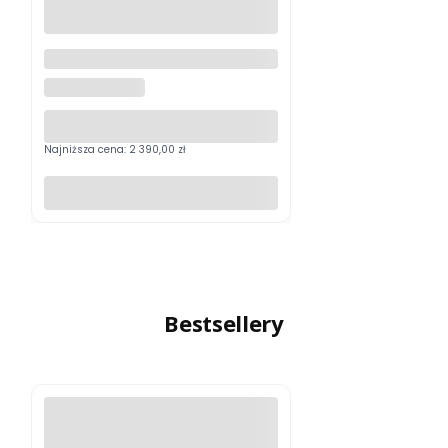
Luneta Celownicza Vector
Optics Taurus 4-32x56 ED FFP
VECTOR OPTICS
SCFF-34
Najniższa cena:
2 390,00 zł
Do koszyka
Bestsellery