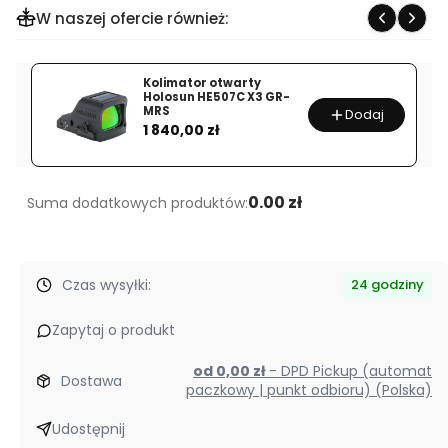
Celownicza
W naszej ofercie również:
Vector
Optics
Tauron
Kolimator otwarty
Holosun HE507C X3 GR-
4-
MRS
Dodaj
Cena
32x56
1 840,00 zł
ED
SFP
0.00 zł
Suma dodatkowych produktów:
Czas wysyłki:
24 godziny
Zapytaj o produkt
od 0,00 zł
- DPD Pickup (automat
Dostawa
paczkowy | punkt odbioru) (Polska)
Udostępnij