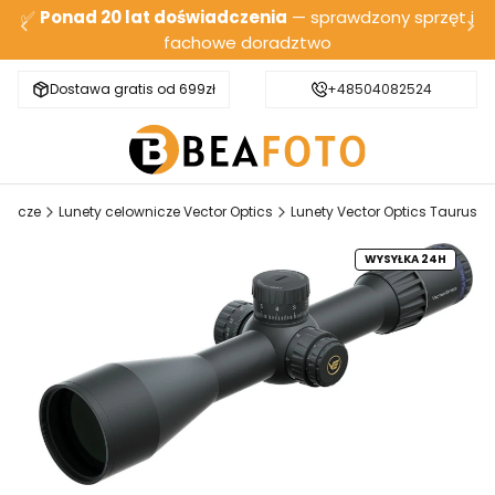
✅
Ponad 20 lat doświadczenia
— sprawdzony sprzęt i
fachowe doradztwo
Dostawa gratis od 699zł
Bezpieczna wysyłka
+48504082524
wnicze
Lunety celownicze Vector Optics
Lunety Vector Optics Taurus
WYSYŁKA 24H