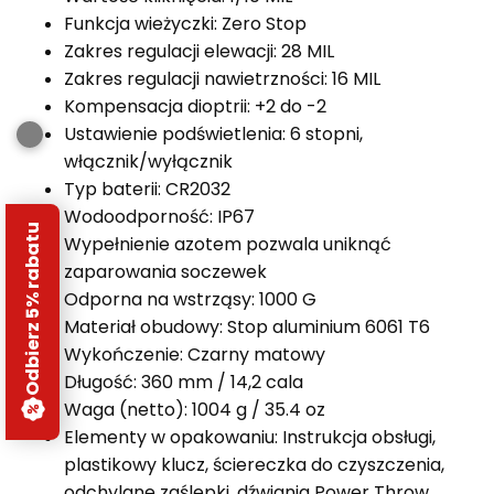
Funkcja wieżyczki: Zero Stop
Zakres regulacji elewacji: 28 MIL
Zakres regulacji nawietrzności: 16 MIL
Kompensacja dioptrii: +2 do -2
Ustawienie podświetlenia: 6 stopni,
włącznik/wyłącznik
Typ baterii: CR2032
Wodoodporność: IP67
Odbierz 5% rabatu
Wypełnienie azotem pozwala uniknąć
zaparowania soczewek
Odporna na wstrząsy: 1000 G
Materiał obudowy: Stop aluminium 6061 T6
Wykończenie: Czarny matowy
Długość: 360 mm / 14,2 cala
Waga (netto): 1004 g / 35.4 oz
Elementy w opakowaniu: Instrukcja obsługi,
plastikowy klucz, ściereczka do czyszczenia,
odchylane zaślepki, dźwignia Power Throw,