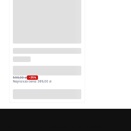
Logitech MX Master 4
Grafitowy PROMOCJA
LOGITECH
599,00 zł
-25%
Najniższa cena:
389,00 zł
Do koszyka
Beafoto
– aparaty, obiektywy i optyka myśliwska: