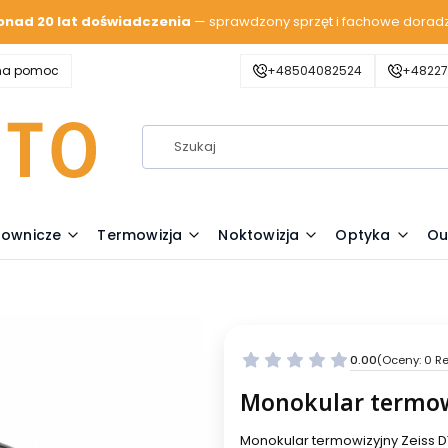
onad 20 lat doświadczenia
— sprawdzony sprzęt i fachowe dorad
zna pomoc
+48504082524
+48227
lownicze
Termowizja
Noktowizja
Optyka
Ou
0.00
(Oceny: 0 Re
Monokular termowi
Monokular termowizyjny Zeiss 