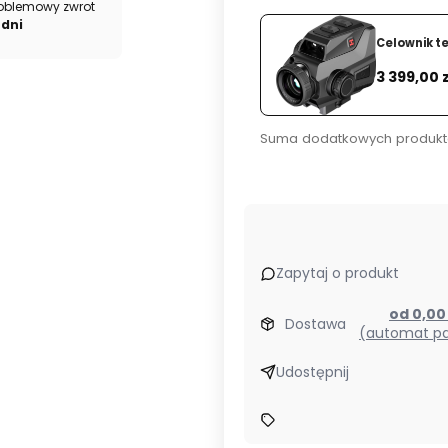
oblemowy zwrot
 dni
Celownik t
Cena
3 399,00 z
Suma dodatkowych produkt
Zapytaj o produkt
od 0,0
Dostawa
(automat pa
Udostępnij