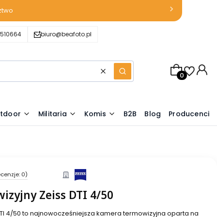
ztwo
510664
biuro@beafoto.pl
Produkty w k
Wyczyść
Szukaj
tdoor
Militaria
Komis
B2B
Blog
Producenci
cenzje: 0)
zyjny Zeiss DTI 4/50
DTI 4/50 to najnowocześniejsza kamera termowizyjna oparta na