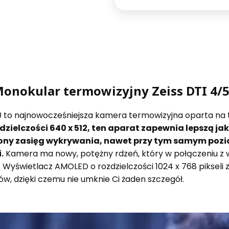
onokular termowizyjny Zeiss DTI 4/
0 to najnowocześniejsza kamera termowizyjna oparta na t
dzielczości 640 x 512, ten aparat zapewnia lepszą ja
zony zasięg wykrywania, nawet przy tym samym pozi
.
Kamera ma nowy, potężny rdzeń, który w połączeniu 
i. Wyświetlacz AMOLED o rozdzielczości 1024 x 768 pikse
w, dzięki czemu nie umknie Ci żaden szczegół.