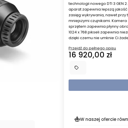
technologii nowego DTI 3 GEN 2.
aparat zapewnia lepszą jakość
zasięg wykrywania, nawet przy
mniejszymi czujnikami. Kamera 
sprzętem zapewnia płynny obraz
1024 x 768 pikseli zapewnia ni
dzięki czemu nie umknie Ci żad
Przejdź do pełnego opisu
Cena
16 920,00 zł
W naszej ofercie równ