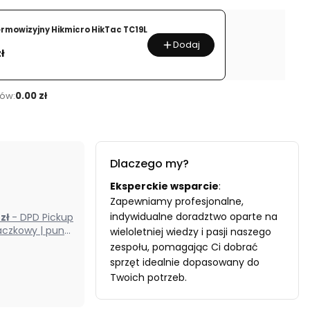
ermowizyjny Hikmicro HikTac TC19L
Dodaj
ł
ów:
0.00 zł
Dlaczego my?
Eksperckie wsparcie
:
Zapewniamy profesjonalne,
indywidualne doradztwo oparte na
0 zł
- DPD Pickup
czkowy | punkt
wieloletniej wiedzy i pasji naszego
odbioru) (Polska)
zespołu, pomagając Ci dobrać
sprzęt idealnie dopasowany do
Twoich potrzeb.