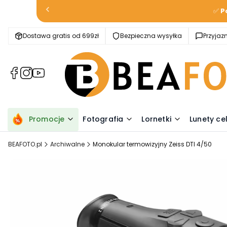
✅
P
Dostawa gratis od 699zł
Bezpieczna wysyłka
Przyja
(Otwiera
(Otwiera
(Otwiera
się
się
się
w
w
w
nowej
nowej
nowej
karcie)
karcie)
karcie)
Promocje
Fotografia
Lornetki
Lunety ce
BEAFOTO.pl
Archiwalne
Monokular termowizyjny Zeiss DTI 4/50