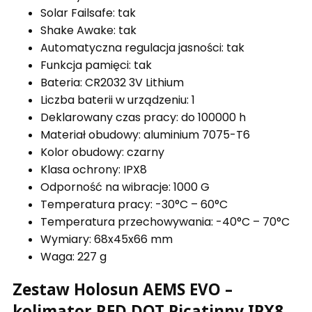
Solar Failsafe: tak
Shake Awake: tak
Automatyczna regulacja jasności: tak
Funkcja pamięci: tak
Bateria: CR2032 3V Lithium
Liczba baterii w urządzeniu: 1
Deklarowany czas pracy: do 100000 h
Materiał obudowy: aluminium 7075-T6
Kolor obudowy: czarny
Klasa ochrony: IPX8
Odporność na wibracje: 1000 G
Temperatura pracy: -30°C – 60°C
Temperatura przechowywania: -40°C – 70°C
Wymiary: 68x45x66 mm
Waga: 227 g
Zestaw Holosun AEMS EVO –
kolimator RED DOT Picatinny IPX8