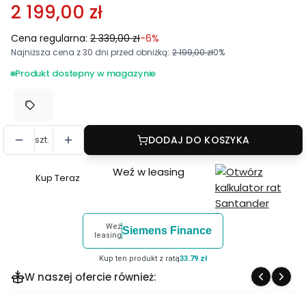
2 199,00 zł
Cena regularna:
2 339,00 zł
-6%
Najniższa cena z 30 dni przed obniżką:
2 199,00 zł
0%
Produkt dostepny w magazynie
szt.
DODAJ DO KOSZYKA
Weź w leasing
Kup Teraz
Szybki
zakup
dla
Weź
Siemens Finance
produktu
leasing
Kolimator
Kup ten produkt z ratą
33.79 zł
Holosun
W naszej ofercie również:
AEMS
EVO