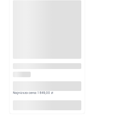
Celownik Holosun AEMS Core
X2 Red Dot
HOLOSUN
Najniższa cena:
1 849,00 zł
Do koszyka