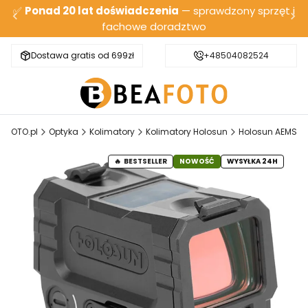
✅
Ponad 20 lat doświadczenia
— sprawdzony sprzęt i
fachowe doradztwo
Dostawa gratis od 699zł
Bezpieczna wysyłka
+48504082524
EAFOTO.pl
Optyka
Kolimatory
Kolimatory Holosun
Holosun AEMS
BESTSELLER
NOWOŚĆ
WYSYŁKA 24H