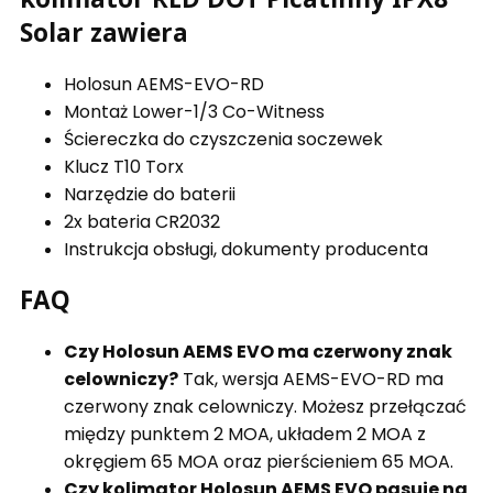
Solar zawiera
Holosun AEMS-EVO-RD
Montaż Lower-1/3 Co-Witness
Ściereczka do czyszczenia soczewek
Klucz T10 Torx
Narzędzie do baterii
2x bateria CR2032
Instrukcja obsługi, dokumenty producenta
FAQ
Czy Holosun AEMS EVO ma czerwony znak
celowniczy?
Tak, wersja AEMS-EVO-RD ma
czerwony znak celowniczy. Możesz przełączać
między punktem 2 MOA, układem 2 MOA z
okręgiem 65 MOA oraz pierścieniem 65 MOA.
Czy kolimator Holosun AEMS EVO pasuje na