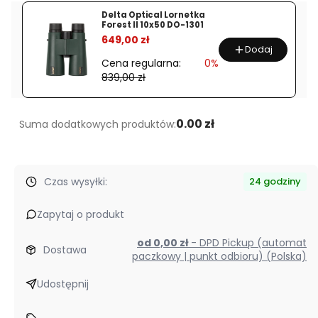
RED
Delta Optical Lornetka
Forest II 10x50 DO-1301
DOT
%
649,00 zł
PICATINNY
Dodaj
IPX8
Cena regularna:
0%
839,00 zł
SOLAR
0.00 zł
Suma dodatkowych produktów:
Czas wysyłki:
24 godziny
Zapytaj o produkt
od 0,00 zł
- DPD Pickup (automat
Dostawa
paczkowy | punkt odbioru) (Polska)
Udostępnij