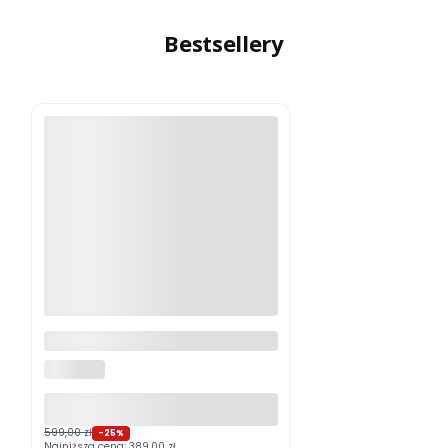
Bestsellery
Logitech MX Master 4
Grafitowy PROMOCJA
LOGITECH
599,00 zł
-25%
Najniższa cena:
389,00 zł