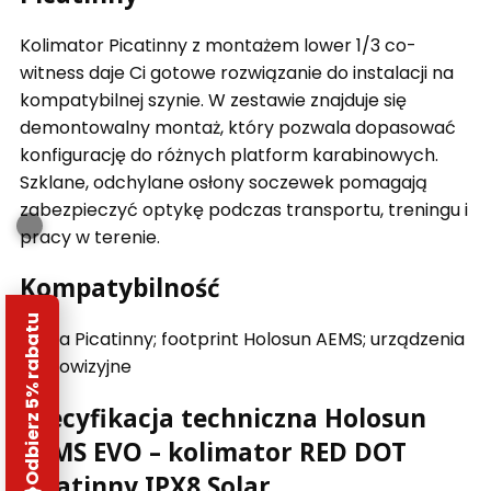
Kolimator Picatinny z montażem lower 1/3 co-
witness daje Ci gotowe rozwiązanie do instalacji na
kompatybilnej szynie. W zestawie znajduje się
demontowalny montaż, który pozwala dopasować
konfigurację do różnych platform karabinowych.
Szklane, odchylane osłony soczewek pomagają
zabezpieczyć optykę podczas transportu, treningu i
pracy w terenie.
Kompatybilność
Odbierz 5% rabatu
Szyna Picatinny; footprint Holosun AEMS; urządzenia
noktowizyjne
Specyfikacja techniczna Holosun
AEMS EVO – kolimator RED DOT
Picatinny IPX8 Solar