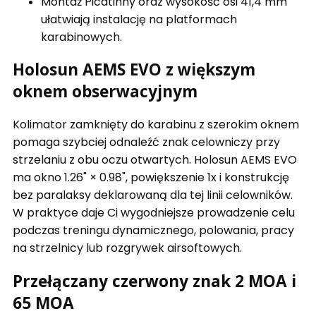
Montaż Picatinny oraz wysokość osi 41,4 mm
ułatwiają instalację na platformach
karabinowych.
Holosun AEMS EVO z większym
oknem obserwacyjnym
Kolimator zamknięty do karabinu z szerokim oknem
pomaga szybciej odnaleźć znak celowniczy przy
strzelaniu z obu oczu otwartych. Holosun AEMS EVO
ma okno 1.26" × 0.98", powiększenie 1x i konstrukcję
bez paralaksy deklarowaną dla tej linii celowników.
W praktyce daje Ci wygodniejsze prowadzenie celu
podczas treningu dynamicznego, polowania, pracy
na strzelnicy lub rozgrywek airsoftowych.
Przełączany czerwony znak 2 MOA i
65 MOA