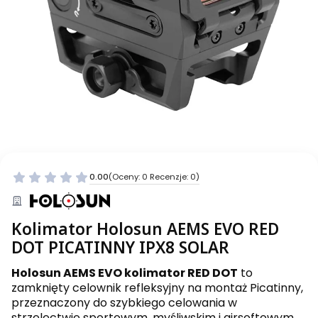
0.00
(Oceny: 0 Recenzje: 0)
Kolimator Holosun AEMS EVO RED
DOT PICATINNY IPX8 SOLAR
Holosun AEMS EVO kolimator RED DOT
to
zamknięty celownik refleksyjny na montaż Picatinny,
przeznaczony do szybkiego celowania w
strzelectwie sportowym, myśliwskim i airsoftowym.