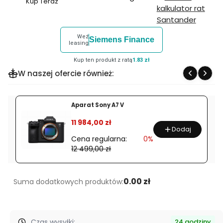
Kup Teraz
Szybki
zakup
dla
Weź
Siemens Finance
produktu
leasing
Montaż
Kup ten produkt z ratą
1.83 zł
dwuczęściowy
W naszej ofercie również:
Leapers
wysoki
1"
Aparat Sony A7 V
/
%
11 984,00 zł
22mm
Dodaj
Cena regularna:
0%
12 499,00 zł
0.00 zł
Suma dodatkowych produktów:
Czas wysyłki:
24 godziny