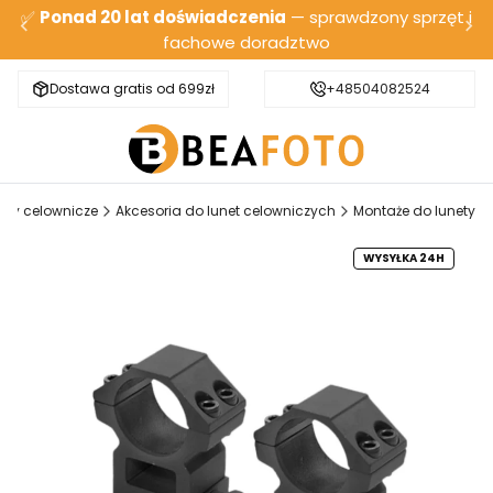
✅
Ponad 20 lat doświadczenia
— sprawdzony sprzęt i
fachowe doradztwo
Dostawa gratis od 699zł
Bezpieczna wysyłka
+48504082524
ety celownicze
Akcesoria do lunet celowniczych
Montaże do lunety
WYSYŁKA 24H