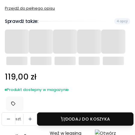
Przejdź do pełnego opisu
Sprawdź także:
4 opcji
Cena
119,00 zł
Produkt dostepny w magazynie
szt.
DODAJ DO KOSZYKA
Weź w leasing