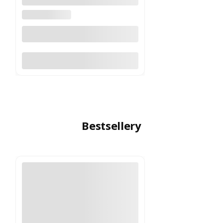
Cantilever 1''
VORTEX OPTICS
Do koszyka
Bestsellery