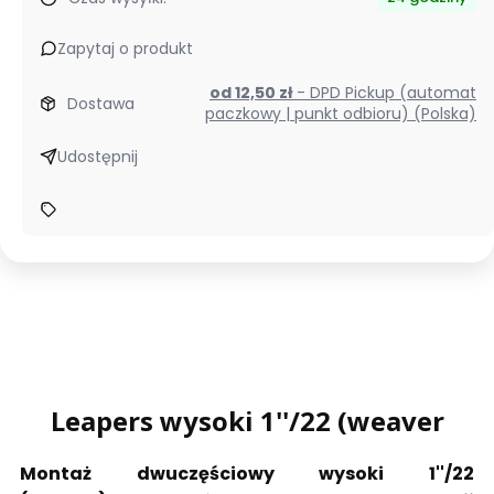
Zapytaj o produkt
od 12,50 zł
- DPD Pickup (automat
Dostawa
paczkowy | punkt odbioru) (Polska)
Udostępnij
Leapers
wysoki 1''/22 (weaver
Montaż dwuczęściowy wysoki 1''/22