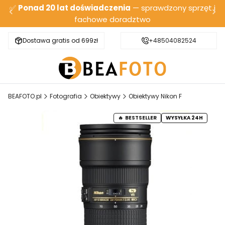
✅
Ponad 20 lat doświadczenia
— sprawdzony sprzęt i
fachowe doradztwo
Dostawa gratis od 699zł
Bezpieczna wysyłka
+48504082524
BEAFOTO.pl
Fotografia
Obiektywy
Obiektywy Nikon F
BESTSELLER
WYSYŁKA 24H