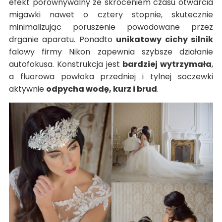
efekt porównywalny ze skróceniem czasu otwarcia
migawki nawet o cztery stopnie, skutecznie
minimalizując poruszenie powodowane przez
drganie aparatu. Ponadto
unikatowy cichy silnik
falowy firmy Nikon zapewnia szybsze działanie
autofokusa. Konstrukcja jest
bardziej wytrzymała
,
a fluorowa powłoka przedniej i tylnej soczewki
aktywnie
odpycha wodę, kurz i brud
.