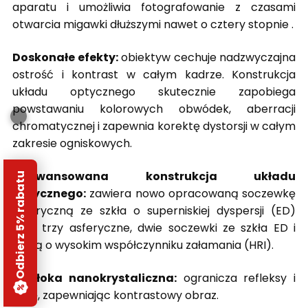
aparatu i umożliwia fotografowanie z czasami
otwarcia migawki dłuższymi nawet o cztery stopnie .
Doskonałe efekty:
obiektyw cechuje nadzwyczajna
ostrość i kontrast w całym kadrze. Konstrukcja
układu optycznego skutecznie zapobiega
powstawaniu kolorowych obwódek, aberracji
chromatycznej i zapewnia korektę dystorsji w całym
zakresie ogniskowych.
Zaawansowana konstrukcja układu
Odbierz 5% rabatu
optycznego:
zawiera nowo opracowaną soczewkę
asferyczną ze szkła o superniskiej dyspersji (ED)
oraz trzy asferyczne, dwie soczewki ze szkła ED i
jedną o wysokim współczynniku załamania (HRI).
Powłoka nanokrystaliczna:
ogranicza refleksy i
flarę, zapewniając kontrastowy obraz.