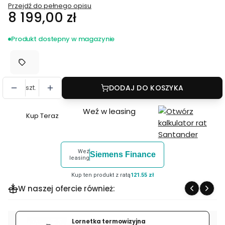
Przejdź do pełnego opisu
Cena
8 199,00 zł
Produkt dostepny w magazynie
szt.
DODAJ DO KOSZYKA
Weź w leasing
Kup Teraz
Szybki
zakup
dla
Weź
Siemens Finance
produktu
leasing
Nikon
Kup ten produkt z ratą
121.55 zł
Nikkor
W naszej ofercie również:
AF-
S
24-
Lornetka termowizyjna