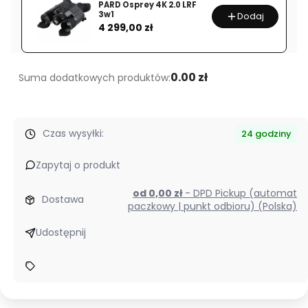
PARD Osprey 4K 2.0 LRF
70
3w1
Dodaj
Cena
mm
4 299,00 zł
f/2,8
E
ED
0.00 zł
Suma dodatkowych produktów:
VR
Czas wysyłki:
24 godziny
Zapytaj o produkt
od 0,00 zł
- DPD Pickup (automat
Dostawa
paczkowy | punkt odbioru) (Polska)
Udostępnij