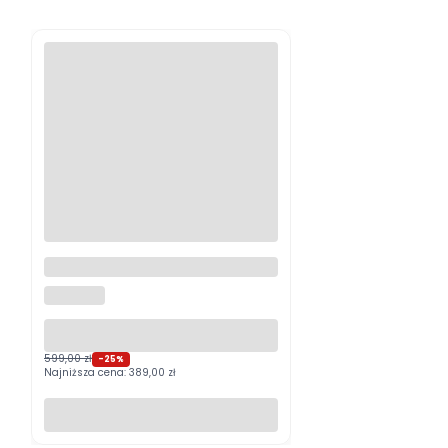
Logitech MX Master 4
Grafitowy PROMOCJA
LOGITECH
599,00 zł
-25%
Najniższa cena:
389,00 zł
Do koszyka