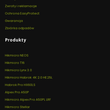
Zwroty i reklamacje
Ochrona EasyProtect
Gwarancja
Zbiórka odpadów
Produkty
Hikmicro NEOS
Hikmicro T16
Hikmicro Lynx 3.0
Hikmicro Habrok 4K 2.0 HE25L
Habrok Pro HX60LS
Alpex Pro A50P
Hikmicro Alpex Pro A50PL LRF
Hikmicro Stellar