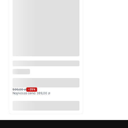
Logitech MX Master 4
Grafitowy PROMOCJA
LOGITECH
599,00 zł
-25%
Najniższa cena:
389,00 zł
Do koszyka