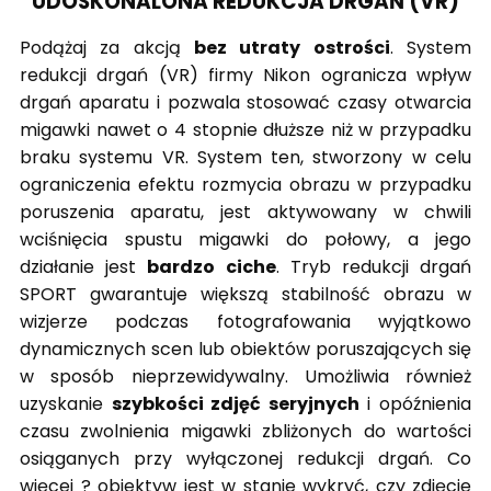
UDOSKONALONA REDUKCJA DRGAŃ (VR)
Podążaj za akcją
bez utraty ostrości
. System
redukcji drgań (VR) firmy Nikon ogranicza wpływ
drgań aparatu i pozwala stosować czasy otwarcia
migawki nawet o 4 stopnie dłuższe niż w przypadku
braku systemu VR. System ten, stworzony w celu
ograniczenia efektu rozmycia obrazu w przypadku
poruszenia aparatu, jest aktywowany w chwili
wciśnięcia spustu migawki do połowy, a jego
działanie jest
bardzo ciche
. Tryb redukcji drgań
SPORT gwarantuje większą stabilność obrazu w
wizjerze podczas fotografowania wyjątkowo
dynamicznych scen lub obiektów poruszających się
w sposób nieprzewidywalny. Umożliwia również
uzyskanie
szybkości zdjęć seryjnych
i opóźnienia
czasu zwolnienia migawki zbliżonych do wartości
osiąganych przy wyłączonej redukcji drgań. Co
więcej ? obiektyw jest w stanie wykryć, czy zdjęcie