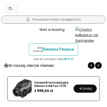
Powiadom mnie o dostępności
Weź w leasing
Weź
Siemens Finance
leasing
Kup ten produkt z ratą
140.71 zł
W naszej ofercie również:
Celownik termowizyjny
Hikmicro HikTac TC19
Dodaj
Cena
2 999,00 zł