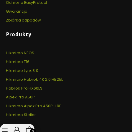
Ochrona EasyProtect
Gwarancja
Zbiórka odpadów
Produkty
Hikmicro NEOS
Hikmicro T16
Hikmicro Lynx 3.0
Hikmicro Habrok 4K 2.0 HE25L
Habrok Pro HX60LS
Alpex Pro A50P
Hikmicro Alpex Pro A50PL LRF
Hikmicro Stellar
Produkty w koszyku: 0. Zobacz szczegóły