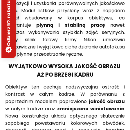
ekspozycji i uzyskania porównywalnych jakościowo
Odbierz 5% rabatu
zdjęć. Moduł listków przysłony wraz z napędem
został wbudowany w korpus obiektywu, co
gwarantuje
płynną i stabilną pracę
nawet
podczas wykonywania szybkich zdjęć seryjnych.
Cichy silnik falowy firmy Nikon umożliwia
błyskawiczne i wyjątkowo ciche działanie autofokusa
oraz płynne przeostrzanie ręczne.
WYJĄTKOWO WYSOKA JAKOŚĆ OBRAZU
AŻ PO BRZEGI KADRU
Obiektyw ten cechuje nadzwyczajna ostrość i
kontrast w całym kadrze. W porównaniu z
poprzednim modelem poprawiono
jakość obrazu
w całym kadrze oraz
zmniejszono winietowanie
.
Nowa konstrukcja układu optycznego skutecznie
zapobiega powstawaniu kolorowych obwódek,