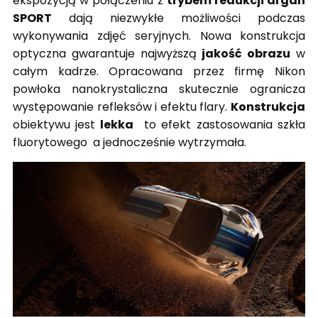
ekspozycją w połączeniu z
trybem redukcji drgań
SPORT
dają niezwykłe możliwości podczas
wykonywania zdjęć seryjnych. Nowa konstrukcja
optyczna gwarantuje najwyższą
jakość obrazu
w
całym kadrze. Opracowana przez firmę Nikon
powłoka nanokrystaliczna skutecznie ogranicza
występowanie refleksów i efektu flary.
Konstrukcja
obiektywu jest
lekka
to efekt zastosowania szkła
fluorytowego a jednocześnie wytrzymała.