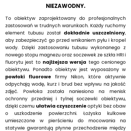
NIEZAWODNY.
To obiektyw zaprojektowany do profesjonalnych
zastosowań w trudnych warunkach. Każdy ruchomy
element tubusu został
dokładnie uszczelniony
,
aby zabezpieczyć go przed wnikaniem pyłu i kropel
wody. Dzięki zastosowaniu tubusu wykonanego z
nowego stopu magnezu oraz soczewek ze szkła HRI i
fluorytu jest to
najlżejsza wersja
tego cenionego
obiektywu. Ponadto obiektyw jest wyposażony w
powłoki fluorowe
firmy Nikon, które aktywnie
odpychają wodę, kurz i brud bez wpływu na jakość
zdjęć. Powłoka została naniesiona na menisk
ochronny przedniej i tylnej soczewki obiektywu,
dzięki czemu
ułatwia czyszczenie
optyki bez obaw
o uszkodzenie powierzchni. Łożyska kulkowe
umieszczone w pierścieniu do mocowania na
statywie gwarantują płynne przechodzenie między