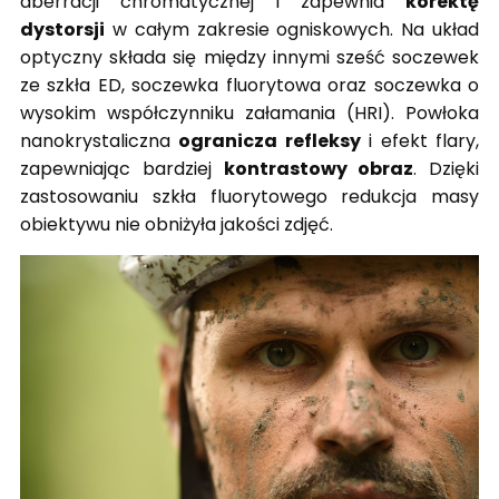
aberracji chromatycznej i zapewnia
korektę
dystorsji
w całym zakresie ogniskowych. Na układ
optyczny składa się między innymi sześć soczewek
ze szkła ED, soczewka fluorytowa oraz soczewka o
wysokim współczynniku załamania (HRI). Powłoka
nanokrystaliczna
ogranicza refleksy
i efekt flary,
zapewniając bardziej
kontrastowy obraz
. Dzięki
zastosowaniu szkła fluorytowego redukcja masy
obiektywu nie obniżyła jakości zdjęć.