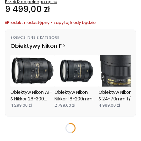
Przejdź do pełnego opisu
Cena
9 499,00 zł
Produkt niedostępny - zapytaj kiedy będzie
ZOBACZ INNE Z KATEGORII
Obiektywy Nikon F
Obiektyw Nikon AF-
Obiektyw Nikon
Obiektyw Nikon AF-
S Nikkor 28-300
Nikkor 18-200mm
S 24-70mm f/2.8G
mm f/3.5-5.6G ED
4 299,00 zł
f/3.5-5.6 G IF-ED
2 799,00 zł
ED - WYPRZEDAŻ
4 999,00 zł
VR
AF-S VRII DX
Wybierz wariant produktu:
Poszczególne warianty mogą różnić się ceną