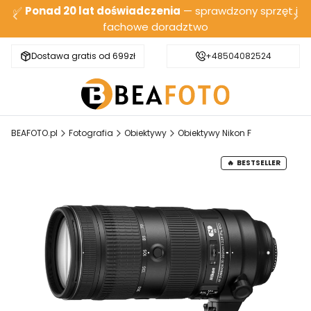
✅
Ponad 20 lat doświadczenia
— sprawdzony sprzęt i
fachowe doradztwo
Dostawa gratis od 699zł
Bezpieczna wysyłka
+48504082524
BEAFOTO.pl
Fotografia
Obiektywy
Obiektywy Nikon F
BESTSELLER