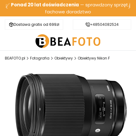
✅
Ponad 20 lat doświadczenia
— sprawdzony sprzęt i
fachowe doradztwo
Dostawa gratis od 699zł
Bezpieczna wysyłka
+48504082524
BEAFOTO.pl
Fotografia
Obiektywy
Obiektywy Nikon F