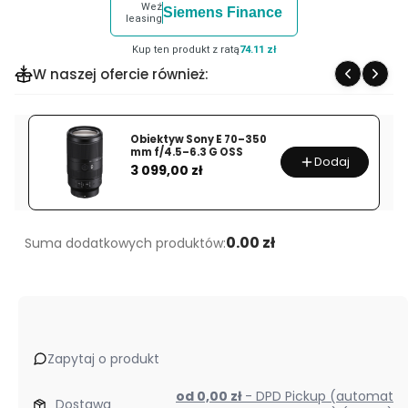
Weź
Siemens Finance
leasing
Kup ten produkt z ratą
74.11 zł
W naszej ofercie również:
Obiektyw Sony E 70–350
mm f/4.5–6.3 G OSS
Dodaj
Cena
3 099,00 zł
0.00 zł
Suma dodatkowych produktów:
Zapytaj o produkt
od 0,00 zł
- DPD Pickup (automat
Dostawa