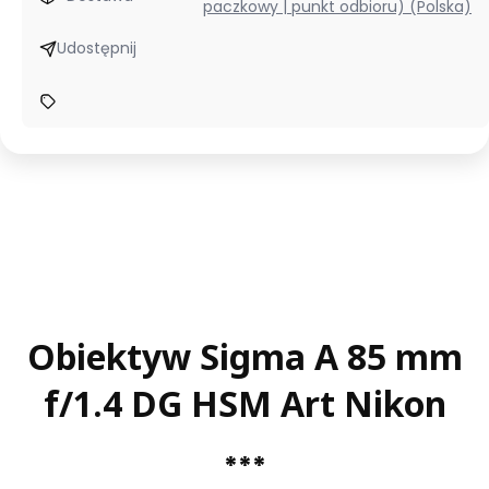
paczkowy | punkt odbioru) (Polska)
Udostępnij
Obiektyw
Sigma A 85 mm
f/1.4 DG HSM Art Nikon
***