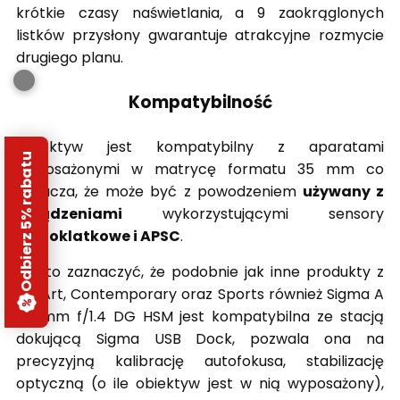
krótkie czasy naświetlania, a 9 zaokrąglonych
listków przysłony gwarantuje atrakcyjne rozmycie
drugiego planu.
Kompatybilność
Obiektyw jest kompatybilny z aparatami
Odbierz 5% rabatu
wyposażonymi w matrycę formatu 35 mm co
oznacza, że może być z powodzeniem
używany z
urządzeniami
wykorzystującymi sensory
pełnoklatkowe i APSC
.
Warto zaznaczyć, że podobnie jak inne produkty z
linii Art, Contemporary oraz Sports również Sigma A
85 mm f/1.4 DG HSM jest kompatybilna ze stacją
dokującą Sigma USB Dock, pozwala ona na
precyzyjną kalibrację autofokusa, stabilizację
optyczną (o ile obiektyw jest w nią wyposażony),