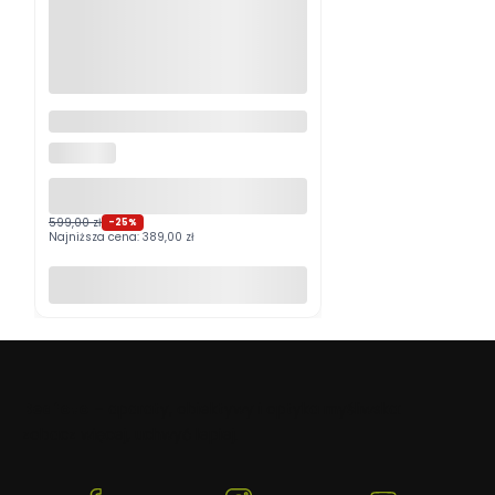
Logitech MX Master 4
Grafitowy PROMOCJA
LOGITECH
599,00 zł
-25%
Najniższa cena:
389,00 zł
Do koszyka
Beafoto
– aparaty, obiektywy i optyka myśliwska:
zobacz więcej, uchwyć lepiej.