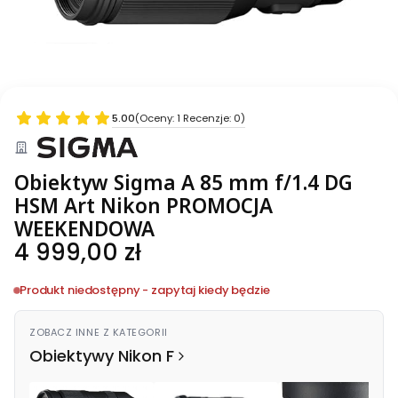
5.00
(Oceny: 1 Recenzje: 0)
Obiektyw Sigma A 85 mm f/1.4 DG
HSM Art Nikon PROMOCJA
WEEKENDOWA
Cena
4 999,00 zł
Produkt niedostępny - zapytaj kiedy będzie
ZOBACZ INNE Z KATEGORII
Obiektywy Nikon F