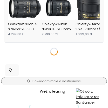
Obiektyw Nikon AF-
Obiektyw Nikon
Obiektyw Nikon AF-
S Nikkor 28-300
Nikkor 18-200mm
S 24-70mm f/2.8G
mm f/3.5-5.6G ED
4 299,00 zł
f/3.5-5.6 G IF-ED
2 799,00 zł
ED - WYPRZEDAŻ
4 999,00 zł
VR
AF-S VRII DX
Wybierz wariant produktu:
Poszczególne warianty mogą różnić się ceną
Powiadom mnie o dostępności
Weź w leasing