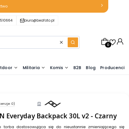
ztwo
510664
biuro@beafoto.pl
Produkty w k
Wyczyść
Szukaj
tdoor
Militaria
Komis
B2B
Blog
Producenci
cenzje: 0)
N Everyday Backpack 30L v2 - Czarny
o torba dostosowująca się do nieustannie zmieniającego się