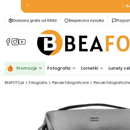
✅
P
Dostawa gratis od 699zł
Bezpieczna wysyłka
Przyja
(Otwiera
(Otwiera
(Otwiera
się
się
się
w
w
w
nowej
nowej
nowej
karcie)
karcie)
karcie)
Promocje
Fotografia
Lornetki
Lunety ce
BEAFOTO.pl
Fotografia
Plecaki fotograficzne
Plecaki fotograficzn