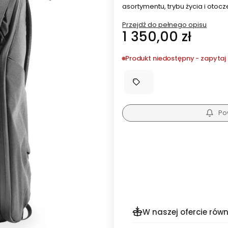
asortymentu, trybu życia i otocz
Przejdź do pełnego opisu
Cena
1 350,00 zł
Produkt niedostępny - zapytaj 
Po
W naszej ofercie równ