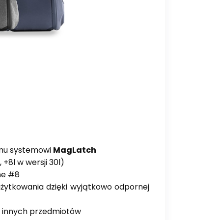
mu systemowi
MagLatch
, +8l w wersji 30l)
ne #8
ytkowania dzięki wyjątkowo odpornej
b innych przedmiotów