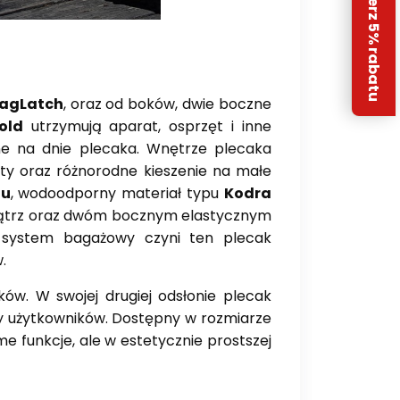
Odbierz 5% rabatu
agLatch
, oraz od boków, dwie boczne
old
utrzymują aparat, osprzęt i
inne
ne na dnie plecaka. Wnętrze plecaka
ty oraz różnorodne
kieszenie na małe
gu
, wodoodporny materiał typu
Kodra
ątrz oraz dwóm
bocznym elastycznym
y system bagażowy czyni ten plecak
.
ków. W swojej drugiej odsłonie plecak
y użytkowników.
Dostępny w rozmiarze
me funkcje, ale w
estetycznie prostszej