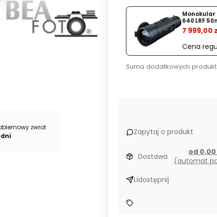
%
Monokular 
640 LRF 5
7 999,00 z
Cena regu
Suma dodatkowych produkt
oblemowy zwrot
Zapytaj o produkt
 dni
od 0,0
Dostawa
(automat pa
Udostępnij