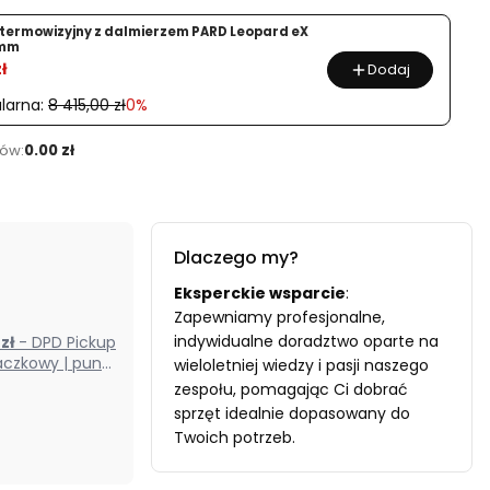
termowizyjny z dalmierzem PARD Leopard eX
0mm
ł
Dodaj
larna:
8 415,00 zł
0%
ów:
0.00 zł
Dlaczego my?
Eksperckie wsparcie
:
Zapewniamy profesjonalne,
indywidualne doradztwo oparte na
0 zł
- DPD Pickup
czkowy | punkt
wieloletniej wiedzy i pasji naszego
odbioru) (Polska)
zespołu, pomagając Ci dobrać
sprzęt idealnie dopasowany do
Twoich potrzeb.