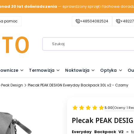
onad 20 lat doświadczenia
— sprawdzony sprzęt i fachowe dorad
zna pomoc
+48504082524
+48227
lownicze
Termowizja
Noktowizja
Optyka
Ou
e Peak Design
Plecak PEAK DESIGN Everyday Backpack 30L v2 - Czarny
5.00
(Oceny: 1 Re
Plecak PEAK DESIG
Everyday Backpack V2 -
t