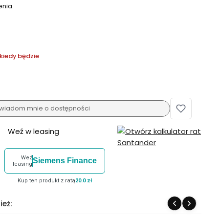
enia.
kiedy będzie
wiadom mnie o dostępności
Weź w leasing
Weź
Siemens Finance
leasing
Kup ten produkt z ratą
20.0 zł
ież: