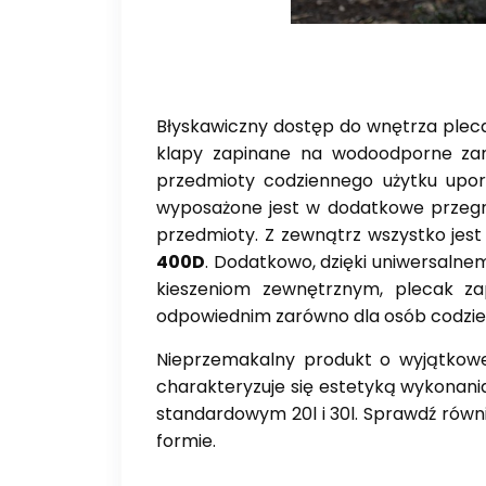
Błyskawiczny dostęp do wnętrza plec
klapy zapinane na wodoodporne
za
przedmioty codziennego użytku upor
wyposażone jest w dodatkowe
przeg
przedmioty. Z zewnątrz wszystko jes
400D
. Dodatkowo, dzięki
uniwersalne
kieszeniom zewnętrznym, plecak z
odpowiednim zarówno dla
osób codzie
Nieprzemakalny produkt o wyjątkowej
charakteryzuje się estetyką
wykonania
standardowym 20l i 30l.
Sprawdź równ
formie.