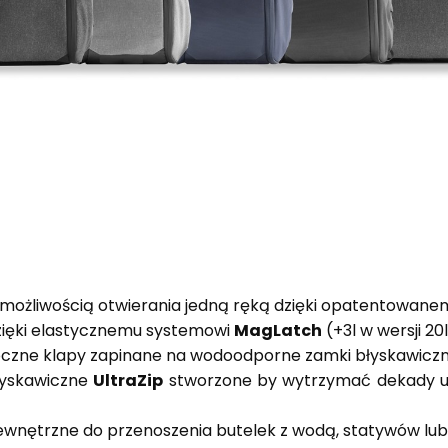
 możliwością otwierania jedną ręką dzięki
opatentowane
zięki elastycznemu systemowi
MagLatch
(+3l w wersji 20l
oczne klapy zapinane na wodoodporne
zamki błyskawicz
łyskawiczne
UltraZip
stworzone by
wytrzymać dekady uż
zewnętrzne do przenoszenia butelek z
wodą, statywów lu