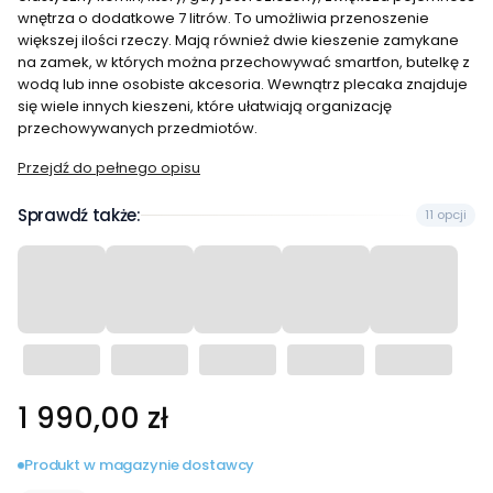
wnętrza o dodatkowe 7 litrów. To umożliwia przenoszenie
większej ilości rzeczy. Mają również dwie kieszenie zamykane
na zamek, w których można przechowywać smartfon, butelkę z
wodą lub inne osobiste akcesoria. Wewnątrz plecaka znajduje
się wiele innych kieszeni, które ułatwiają organizację
przechowywanych przedmiotów.
Przejdź do pełnego opisu
Sprawdź także:
11 opcji
Cena
1 990,00 zł
Produkt w magazynie dostawcy