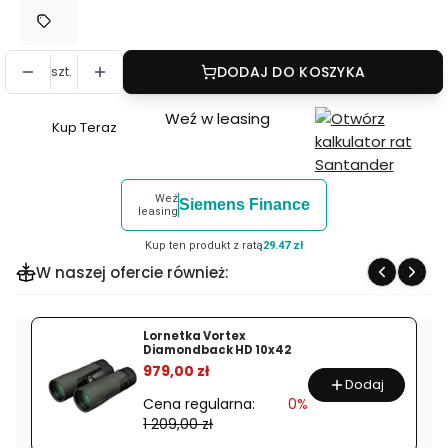
szt.
DODAJ DO KOSZYKA
Weź w leasing
Kup Teraz
Szybki
zakup
dla
Weź
Siemens Finance
produktu
leasing
Plecak
Kup ten produkt z ratą
29.47 zł
fotograficzny
W naszej ofercie również:
Shimoda
Action
X40
Lornetka Vortex
Diamondback HD 10x42
V2
%
979,00 zł
Starter
Dodaj
Kit
Cena regularna:
0%
1 209,00 zł
Czarny