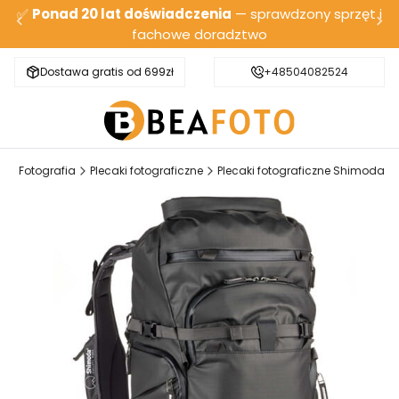
✅
Ponad 20 lat doświadczenia
— sprawdzony sprzęt i
fachowe doradztwo
Dostawa gratis od 699zł
Bezpieczna wysyłka
+48504082524
l
Fotografia
Plecaki fotograficzne
Plecaki fotograficzne Shimoda