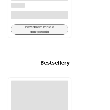
Action X50 V2 Starter Kit
SHIMODA
Czarny
Powiadom mnie o
dostępności
Bestsellery