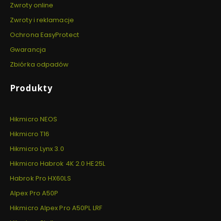
Zwroty online
Zwroty i reklamacje
Ochrona EasyProtect
Gwarancja
Zbiórka odpadów
Produkty
Hikmicro NEOS
Hikmicro T16
Hikmicro Lynx 3.0
Hikmicro Habrok 4K 2.0 HE25L
Habrok Pro HX60LS
Alpex Pro A50P
Hikmicro Alpex Pro A50PL LRF