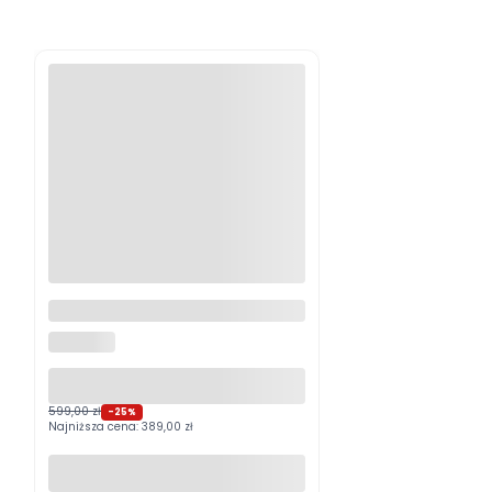
Logitech MX Master 4
Grafitowy PROMOCJA
LOGITECH
599,00 zł
-25%
Najniższa cena:
389,00 zł
Do koszyka