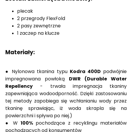
plecak
2 przegrody FlexFold
2 pasy zewnętrzne
1
zaczep na klucze
Materiały:
● Nylonowa tkanina typu
Kodra 400D
podwójnie
impregnowana powłoką
DWR
(Durable Water
Repellency
- trwała impregnacja tkaniny
zapewniająca
wodoodporność. Dzięki zastosowaniu
tej metody zapobiega się wchłanianiu
wody przez
tkaninę sprawiając, iż woda skrapla się na
powierzchni i spływa
po niej.)
● W
100%
pochodzące z recyklingu materiałów
pochodzących od
konsumentów