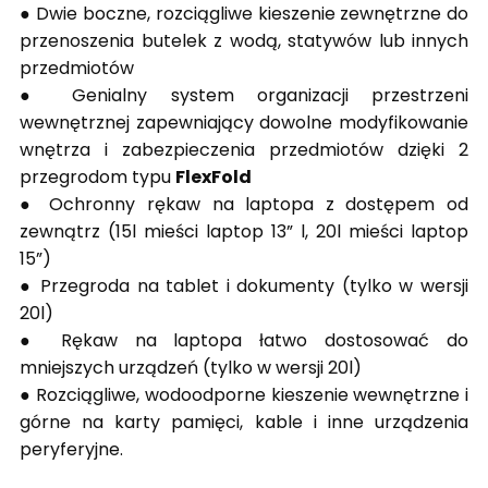
● Dwie boczne, rozciągliwe kieszenie zewnętrzne do
przenoszenia butelek z wodą, statywów lub innych
przedmiotów
● Genialny system organizacji przestrzeni
wewnętrznej zapewniający dowolne modyfikowanie
wnętrza i zabezpieczenia przedmiotów dzięki 2
przegrodom typu
FlexFold
● Ochronny rękaw na laptopa z dostępem od
zewnątrz (15l mieści laptop 13” l, 20l mieści laptop
15”)
● Przegroda na tablet i dokumenty (tylko w wersji
20l)
● Rękaw na laptopa łatwo dostosować do
mniejszych urządzeń (tylko w wersji 20l)
● Rozciągliwe, wodoodporne kieszenie wewnętrzne i
górne na karty pamięci,
kable i inne urządzenia
peryferyjne.