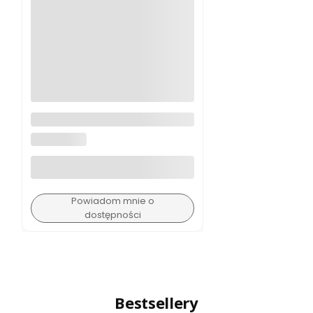
Plecak PEAK DESIGN Everyday
Backpack 20L Zip - Czarny
PEAK DESIGN
Powiadom mnie o
dostępności
Bestsellery