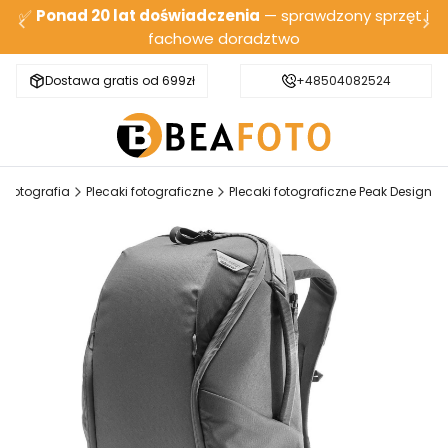
✅
Ponad 20 lat doświadczenia
— sprawdzony sprzęt i
fachowe doradztwo
Dostawa gratis od 699zł
Bezpieczna wysyłka
+48504082524
Fotografia
Plecaki fotograficzne
Plecaki fotograficzne Peak Design