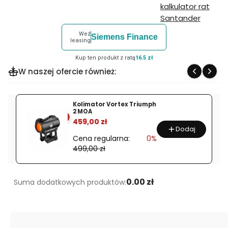
Weź
Siemens Finance
leasing
Kup ten produkt z ratą
16.5 zł
W naszej ofercie również:
Kolimator Vortex Triumph
2 MOA
%
459,00 zł
Dodaj
Cena regularna:
0%
499,00 zł
0.00 zł
Suma dodatkowych produktów: