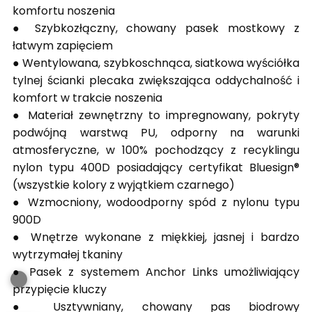
komfortu noszenia
● Szybkozłączny, chowany pasek mostkowy z
łatwym zapięciem
● Wentylowana, szybkoschnąca, siatkowa wyściółka
tylnej ścianki plecaka
zwiększająca oddychalność i
komfort w trakcie noszenia
● Materiał zewnętrzny to impregnowany, pokryty
podwójną warstwą PU,
odporny na warunki
atmosferyczne, w 100% pochodzący z recyklingu
nylon
typu 400D posiadający certyfikat Bluesign®
(wszystkie kolory z wyjątkiem
czarnego)
● Wzmocniony, wodoodporny spód z nylonu typu
900D
● Wnętrze wykonane z miękkiej, jasnej i bardzo
wytrzymałej tkaniny
● Pasek z systemem Anchor Links umożliwiający
przypięcie kluczy
● Usztywniany, chowany pas biodrowy