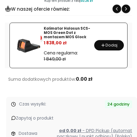
Kup ten produkt z ratą
50.26 zł
FE
W naszej ofercie również:
24-
240
MM
Kolimator Holosun SCS-
MOS Green Dot z
F3.5-
montażem MOS Glock
%
6.3
1 838,00 zł
Dodaj
OSS
Cena regularna:
1 849,00 zł
0.00 zł
Suma dodatkowych produktów:
Czas wysyłki:
24 godziny
Zapytaj o produkt
od 0,00 zł
- DPD Pickup (automat
Dostawa
paczkowy | punkt odbioru) (Polska)