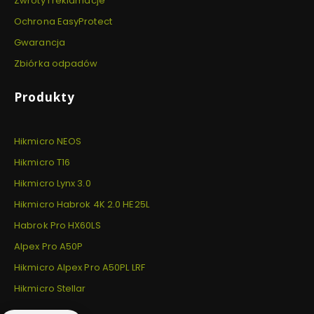
Zwroty i reklamacje
Ochrona EasyProtect
Gwarancja
Zbiórka odpadów
Produkty
Hikmicro NEOS
Hikmicro T16
Hikmicro Lynx 3.0
Hikmicro Habrok 4K 2.0 HE25L
Habrok Pro HX60LS
Alpex Pro A50P
Hikmicro Alpex Pro A50PL LRF
Hikmicro Stellar