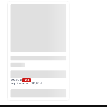
Logitech MX Master 4
Grafitowy PROMOCJA
LOGITECH
599,00 zł
-25%
Najniższa cena:
389,00 zł
Do koszyka