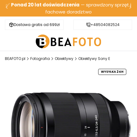
✅
Ponad 20 lat doświadczenia
— sprawdzony sprzęt i
fachowe doradztwo
Dostawa gratis od 699zł
Bezpieczna wysyłka
+48504082524
BEAFOTO.pl
Fotografia
Obiektywy
Obiektywy Sony E
WYSYŁKA 24H