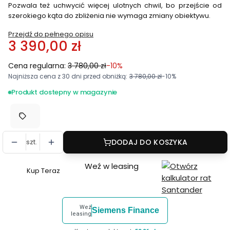
Pozwala też uchwycić więcej ulotnych chwil, bo przejście od
szerokiego kąta do zbliżenia nie wymaga zmiany obiektywu.
Przejdź do pełnego opisu
3 390,00 zł
Cena regularna:
3 780,00 zł
-10%
Najniższa cena z 30 dni przed obniżką:
3 780,00 zł
-10%
Produkt dostepny w magazynie
szt.
DODAJ DO KOSZYKA
Weź w leasing
Kup Teraz
Szybki
zakup
dla
Weź
Siemens Finance
produktu
leasing
SONY