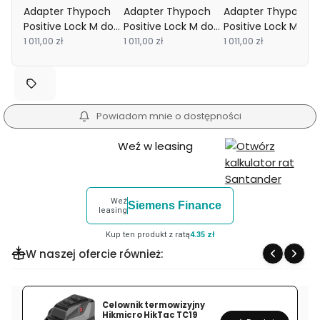
Adapter Thypoch
Adapter Thypoch
Adapter Thypoch
Positive Lock M do
Positive Lock M do
Positive Lock M do
Nikon Z czarny
1 011,00 zł
Canon RF czarny
1 011,00 zł
Leica L czarny
1 011,00 zł
Powiadom mnie o dostępności
Weź w leasing
Weź
Siemens Finance
leasing
Kup ten produkt z ratą
4.35 zł
W naszej ofercie również:
Celownik termowizyjny
Hikmicro HikTac TC19