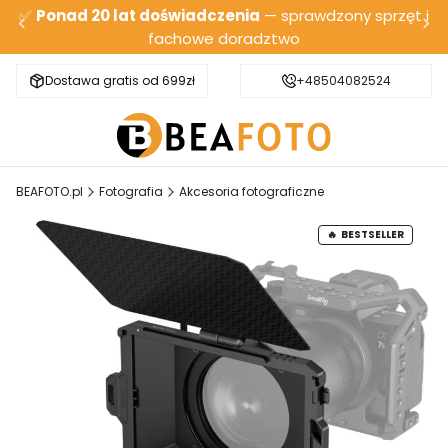
✅
Ponad 20 lat doświadczenia
— sprawdzony sprzęt i
fachowe doradztwo
Dostawa gratis od 699zł
Bezpieczna wysyłka
+48504082524
BEAFOTO.pl
Fotografia
Akcesoria fotograficzne
BESTSELLER