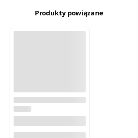
Produkty powiązane
Uchwyt SmallRig 3480 srebrny
do Nikon Z fc
SMALLRIG
Do koszyka