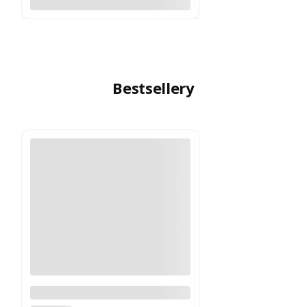
Bestsellery
Logitech MX Master 4
Grafitowy PROMOCJA