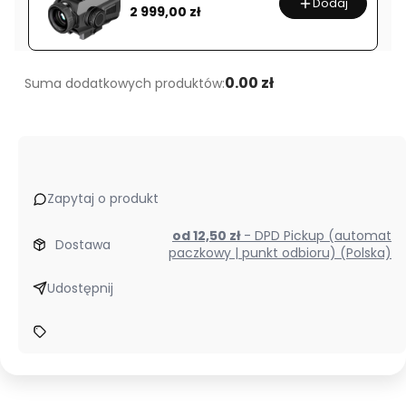
Dodaj
Cena
2 999,00 zł
0.00 zł
Suma dodatkowych produktów:
Zapytaj o produkt
od 12,50 zł
- DPD Pickup (automat
Dostawa
paczkowy | punkt odbioru) (Polska)
Udostępnij