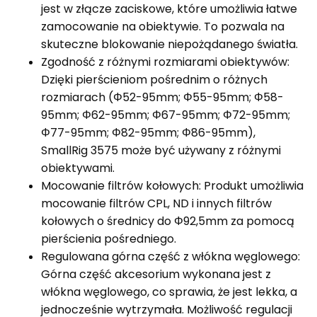
jest w złącze zaciskowe, które umożliwia łatwe
zamocowanie na obiektywie. To pozwala na
skuteczne blokowanie niepożądanego światła.
Zgodność z różnymi rozmiarami obiektywów:
Dzięki pierścieniom pośrednim o różnych
rozmiarach (Φ52-95mm; Φ55-95mm; Φ58-
95mm; Φ62-95mm; Φ67-95mm; Φ72-95mm;
Φ77-95mm; Φ82-95mm; Φ86-95mm),
SmallRig 3575 może być używany z różnymi
obiektywami.
Mocowanie filtrów kołowych: Produkt umożliwia
mocowanie filtrów CPL, ND i innych filtrów
kołowych o średnicy do Φ92,5mm za pomocą
pierścienia pośredniego.
Regulowana górna część z włókna węglowego:
Górna część akcesorium wykonana jest z
włókna węglowego, co sprawia, że jest lekka, a
jednocześnie wytrzymała. Możliwość regulacji