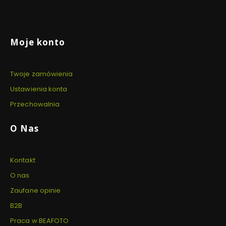
Dla zamówień powyżej 999 PLN
Dzięki 
Dla zamówień złożonych do
szyfro
14:00
Linki w stopce
Moje konto
Twoje zamówienia
Ustawienia konta
Przechowalnia
O Nas
Kontakt
O nas
Zaufane opinie
B2B
Praca w BEAFOTO