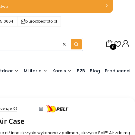
ztwo
510664
biuro@beafoto.pl
Produkty w k
Wyczyść
Szukaj
tdoor
Militaria
Komis
B2B
Blog
Producenci
cenzje: 0)
Air Case
ze niż inne skrzynie wykonane z polimeru, skrzynie Peli™ Air zdejmą