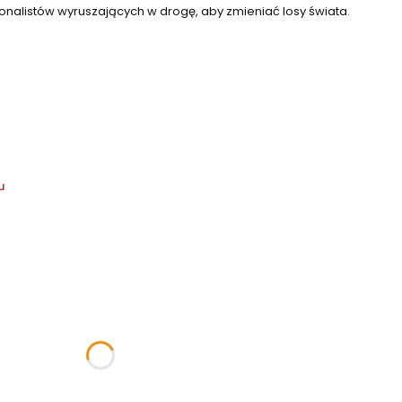
jonalistów wyruszających w drogę, aby zmieniać losy świata.
u
żnić się ceną