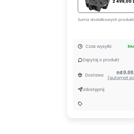
Cena
2 499,00 
Case
Suma dodatkowych produkt
Czas wysyłki:
bi
Zapytaj o produkt
od 0,0
Dostawa
(automat pa
Udostępnij