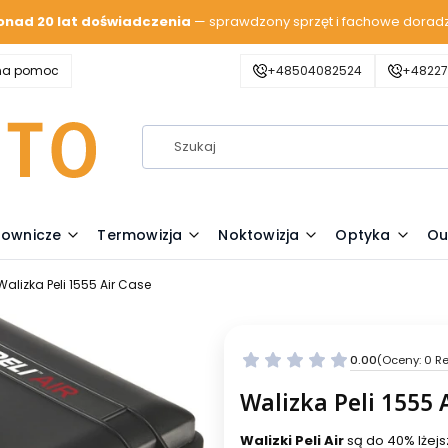
onad 20 lat doświadczenia
— sprawdzony sprzęt i fachowe dorad
zna pomoc
+48504082524
+48227
lownicze
Termowizja
Noktowizja
Optyka
Ou
Walizka Peli 1555 Air Case
0.00
(Oceny: 0 Re
Walizka Peli 1555 
Walizki Peli Air
są do 40% lżejs