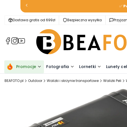
✅
P
Dostawa gratis od 699zł
Bezpieczna wysyłka
Przyja
(Otwiera
(Otwiera
(Otwiera
się
się
się
w
w
w
nowej
nowej
nowej
karcie)
karcie)
karcie)
Promocje
Fotografia
Lornetki
Lunety ce
BEAFOTO.pl
Outdoor
Walizki i skrzynie transportowe
Walizki Peli