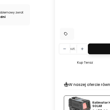
Wybierz
oblemowy zwrot
*
Wypełnienie
 dni
Wybierz
szt.
Kup Teraz
Szybki
zakup
dla
produktu
W naszej ofercie równ
Walizka
Peli
1555
Kolimator 
Air
SOLAR