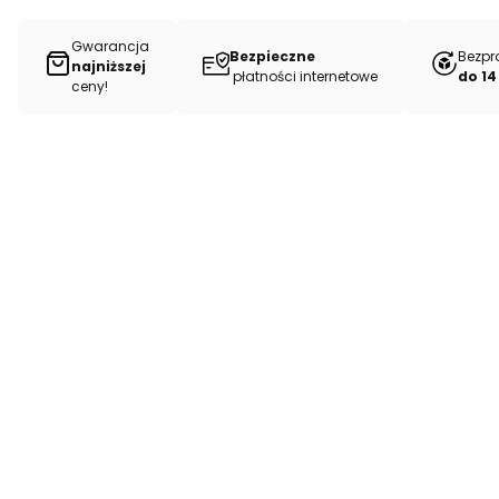
Gwarancja
Bezpieczne
Bezpr
najniższej
płatności internetowe
do 14
ceny!