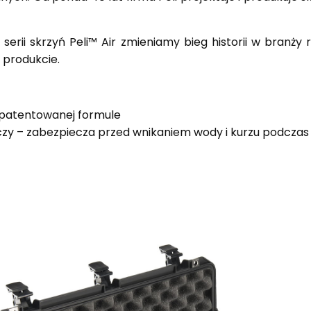
rii skrzyń Peli™ Air zmieniamy bieg historii w branży
 produkcie.
opatentowanej formule
y – zabezpiecza przed wnikaniem wody i kurzu podcza