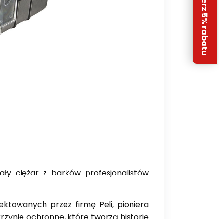
Odbierz 5% rabatu
ały ciężar z barków profesjonalistów
ektowanych przez firmę Peli, pioniera
rzynie ochronne, które tworzą historię