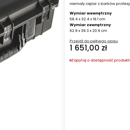
niemały ciężar z barków profes
Wymiar wewnętrzny
58.4 x 32.4 x 19.1 cm
Wymiar zewnętrzny
62.9 x 39.3 x 20.9 cm
Przejdź do pełnego opisu
Cena
1 651,00 zł
Zapytaj o dostępność produkt
Wybierz wariant produktu:
Poszczególne warianty mogą ró
*
Kolor
Wybierz
*
Zabezpieczenie