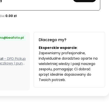
zł
ów:
0.00 zł
uro@beafoto.pl
Dlaczego my?
Eksperckie wsparcie
:
Zapewniamy profesjonalne,
indywidualne doradztwo oparte na
0 zł
- DPD Pickup
czkowy | punkt
wieloletniej wiedzy i pasji naszego
odbioru) (Polska)
zespołu, pomagając Ci dobrać
sprzęt idealnie dopasowany do
Twoich potrzeb.