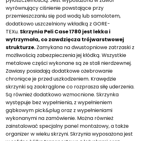
pyłoszczelnością. Jest wyposażona w zawór
wyrównujący ciśnienie powstające przy
przemieszczaniu się pod wodą lub samolotem,
dodatkowo uszczelniony wkładką z GORE-
TEXu.
Skrzynia Peli Case 1780 jest lekka i
wytrzymała, co zawdzięcza trójwarstwowej
strukturze.
Zamykana na dwustopniowe zatrzaski z
możliwością zabezpieczenia jej kłódką. Wszystkie
metalowe części wykonane są ze stali nierdzewnej.
Zawiasy posiadają dodatkowe ożebrowanie
chroniące je przed uszkodzeniem. Krawędzie
skrzynki są zaokrąglone co rozprasza siłę uderzenia.
Są również dodatkowo wzmocnione. Skrzynka
występuje bez wypełnienia, z wypełnieniem
gąbkowym pick&plug oraz z wypełnieniami
wykonanymi na zamówienie. Można również
zainstalować specjalny panel montażowy, a także
organizer w wieku skrzyni. Skrzynia wyposażona jest