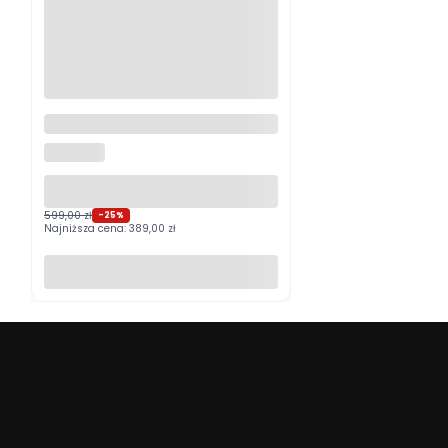
Logitech MX Master 4
Grafitowy PROMOCJA
LOGITECH
599,00 zł
-25%
Najniższa cena:
389,00 zł
Do koszyka
Beafoto
– aparaty, obiektywy i optyka myśliwska:
zobacz więcej, uchwyć lepiej.