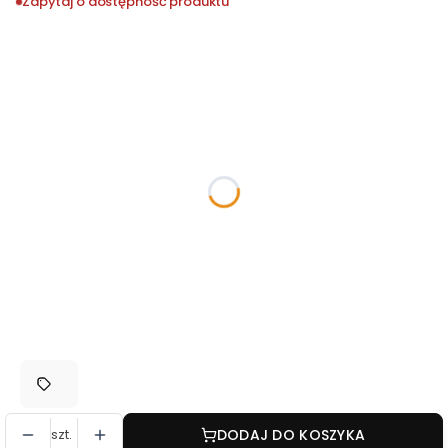
Zapytaj o dostępność produktu
Wybierz wariant produktu:
Poszczególne warianty mogą różnić się ceną
*
Zabezpieczenie
Wybierz
*
Wypełnienie
Wybierz
*
Akcesoria dodatkowe
Brak
Zestaw gąbek
(+2 087,00 zł)
szt.
DODAJ DO KOSZYKA