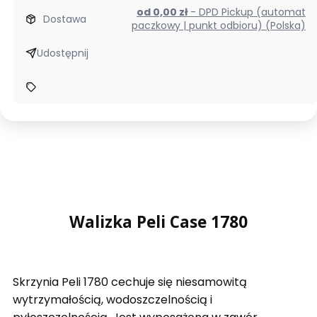
od 0,00 zł
- DPD Pickup (automat
Dostawa
paczkowy | punkt odbioru) (Polska)
Udostępnij
Walizka Peli Case 1780
Skrzynia Peli 1780 cechuje się niesamowitą
wytrzymałością, wodoszczelnością i