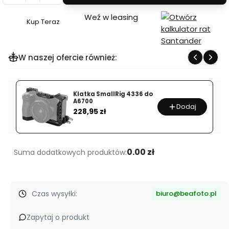
Weź w leasing
Kup Teraz
Szybki
zakup
dla
W naszej ofercie również:
produktu
Walizka
Peli
Klatka SmallRig 4336 do
Case
A6700
Dodaj
Cena
228,95 zł
1780
0.00 zł
Suma dodatkowych produktów:
Czas wysyłki:
biuro@beafoto.pl
Zapytaj o produkt