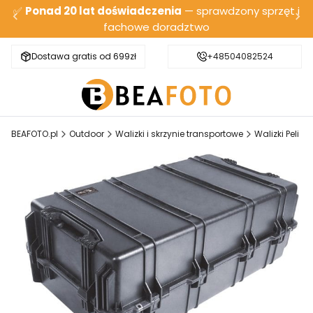
✅
Ponad 20 lat doświadczenia
— sprawdzony sprzęt i
fachowe doradztwo
Dostawa gratis od 699zł
Bezpieczna wysyłka
+48504082524
BEAFOTO.pl
Outdoor
Walizki i skrzynie transportowe
Walizki Peli