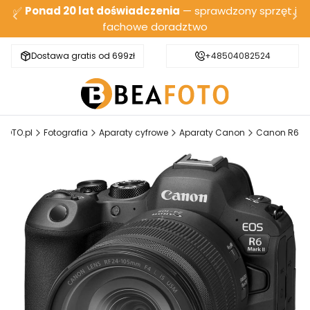
✅
Ponad 20 lat doświadczenia
— sprawdzony sprzęt i
fachowe doradztwo
Dostawa gratis od 699zł
Bezpieczna wysyłka
+48504082524
AFOTO.pl
Fotografia
Aparaty cyfrowe
Aparaty Canon
Canon R6