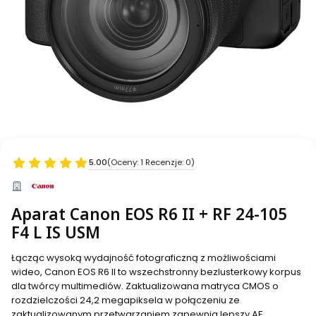
5.00
(Oceny: 1 Recenzje: 0)
Aparat Canon EOS R6 II + RF 24-105
F4 L IS USM
Łącząc wysoką wydajność fotograficzną z możliwościami
wideo, Canon EOS R6 II to wszechstronny bezlusterkowy korpus
dla twórcy multimediów. Zaktualizowana matryca CMOS o
rozdzielczości 24,2 megapiksela w połączeniu ze
zaktualizowanym przetwarzaniem zapewnia lepszy AF,