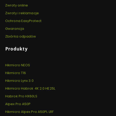
Zwroty online
Zwroty i reklamacje
Ochrona EasyProtect
Gwarancja
Zbiórka odpadów
Produkty
Hikmicro NEOS
Hikmicro T16
Hikmicro Lynx 3.0
Hikmicro Habrok 4K 2.0 HE25L
Habrok Pro HX60LS
Alpex Pro A50P
Hikmicro Alpex Pro A50PL LRF