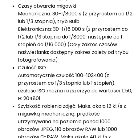
Czasy otwarcia migawki
Mechaniczna: 30–1/8000 s (z przyrostem co 1/2
lub 1/3 stopnia), tryb Bulb
Elektroniczna: 30–1/16 000 s (z przyrostem co
1/2 lub 1/3 stopnia do 1/8000; następnie co 1
stopień do 1/16 000) (Cały zakres czasów
naświetlania; dostępny zakres zależy od trybu
fotografowania)
Czułość ISO
Automatycznie czułość 100–102400 (z
przyrostem co 1/3 stopnia lub 1 stopień);
czułość ISO można rozszerzyć do wartości: L:50,
H: 204801
Szybkość robienia zdjęć: Maks. około 12 kl./s z
migawką mechaniczną, prędkość
utrzymywana na poziomie ponad 1000
obrazów JPEG, 110 obrazów RAW lub 1000
obrazów C-RAW. Maks. około 40 kl./s z