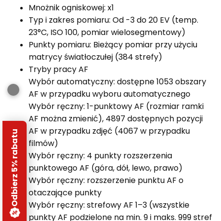
Mnożnik ogniskowej: x1
Typ i zakres pomiaru: Od -3 do 20 EV (temp.
23°C, ISO 100, pomiar wielosegmentowy)
Punkty pomiaru: Bieżący pomiar przy użyciu
matrycy światłoczułej (384 strefy)
Tryby pracy AF
Wybór automatyczny: dostępne 1053 obszary
AF w przypadku wyboru automatycznego
Wybór ręczny: 1-punktowy AF (rozmiar ramki
AF można zmienić), 4897 dostępnych pozycji
AF w przypadku zdjęć (4067 w przypadku
Odbierz 5% rabatu
filmów)
Wybór ręczny: 4 punkty rozszerzenia
punktowego AF (góra, dół, lewo, prawo)
Wybór ręczny: rozszerzenie punktu AF o
otaczające punkty
Wybór ręczny: strefowy AF 1–3 (wszystkie
punkty AF podzielone na min. 9 i maks. 999 stref