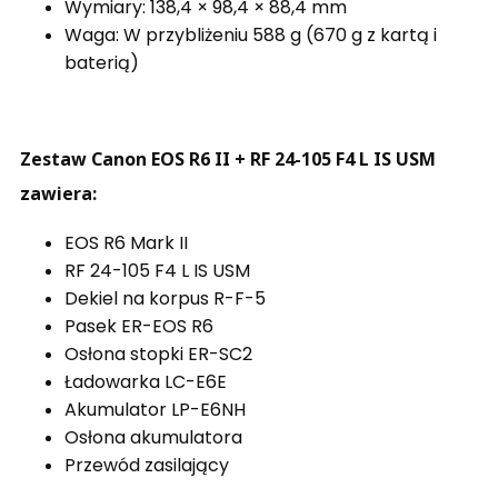
Wymiary: 138,4 × 98,4 × 88,4 mm
Waga: W przybliżeniu 588 g (670 g z kartą i
baterią)
Zestaw Canon EOS R6 II + RF 24-105 F4 L IS USM
zawiera:
EOS R6 Mark II
RF 24-105 F4 L IS USM
Dekiel na korpus R-F-5
Pasek ER-EOS R6
Osłona stopki ER-SC2
Ładowarka LC-E6E
Akumulator LP-E6NH
Osłona akumulatora
Przewód zasilający