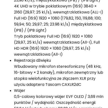
23,98 kl./s), międzyklatkowa (IPB) / (IPB Light)
4K UHD w trybie poklatkowym (16:9) 3840 ×
2160 (29,97; 25 kl./s), wewnątrzklatkowa (ALL-I)
Full HD (16:9) 1920 × 1080 (179,82, 150, 119,88; 100;
59,94; 50; 29,97; 25; 23.98 kl./s) międzyklatkowa
(IPB) / (IPB Light)
Tryb poklatkowy Full HD (16:9) 1920 × 1080
(29,97, 25 kl./s) wewnątrzklatkowa (All-I), Full
HD HDR (16:9) 1920 × 1080 (29,97, 25 kl./s)
wewnątrzklatkowa (All-I)
Rejestracja dźwięku
Wbudowany mikrofon stereofoniczny (48 kHz,
16-bitowy × 2 kanały), mikrofon zewnętrzny lub
stopka wielofunkcyjna ze złączem XLR przy
użyciu adaptera Tascam CAXLR2dC
Wizjer
0,5-calowy kolorowy wizjer EVF OLED / 3,69 mln
punktów / wydajność: Oszczędność energii: