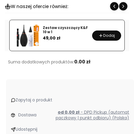
W naszej ofercie również:
Zestaw czyszczący K&F
10 w 1
Dodaj
Cena
49,00 zł
0.00 zł
Suma dodatkowych produktów:
Zapytaj o produkt
od 0,00 zł
- DPD Pickup (automat
Dostawa
paczkowy | punkt odbioru) (Polska)
Udostępnij