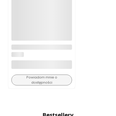
Adapter Canon Mount EF-EOS R
CANON
Powiadom mnie o
dostępności
Bestsellery