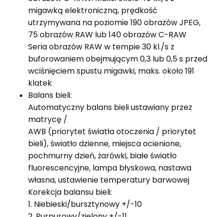
migawką elektroniczną, prędkość
utrzymywana na poziomie 190 obrazów JPEG,
75 obrazów RAW lub 140 obrazów C-RAW
Seria obrazów RAW w tempie 30 kl./s z
buforowaniem obejmującym 0,3 lub 0,5 s przed
wciśnięciem spustu migawki, maks. około 191
klatek
Balans bieli:
Automatyczny balans bieli ustawiany przez
matrycę /
AWB (priorytet światła otoczenia / priorytet
bieli), światło dzienne, miejsca ocienione,
pochmurny dzień, żarówki, białe światło
fluorescencyjne, lampa błyskowa, nastawa
własna, ustawienie temperatury barwowej
Korekcja balansu bieli:
1. Niebieski/bursztynowy +/-10
2. Purpurowy/zielony +/-11