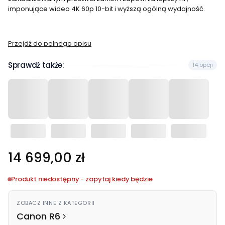
imponujące wideo 4K 60p 10-bit i wyższą ogólną wydajność.
Przejdź do pełnego opisu
Sprawdź także:
14 opcji
Cena
14 699,00 zł
Produkt niedostępny - zapytaj kiedy będzie
ZOBACZ INNE Z KATEGORII
Canon R6