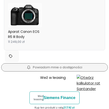
Aparat Canon EOS
R6 III Body
11 249,00 zł
Powiadom mnie o dostępności
Weź w leasing
Weź
Siemens Finance
leasing
Kup ten produkt z ratą
217.92 zł