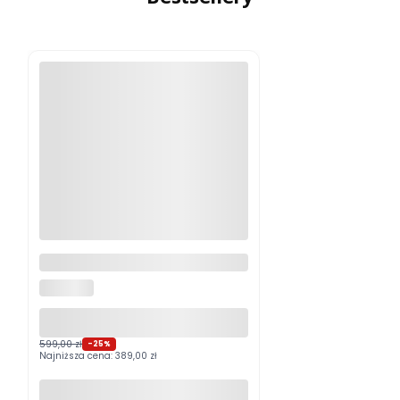
Logitech MX Master 4
Grafitowy PROMOCJA
LOGITECH
599,00 zł
-25%
Najniższa cena:
389,00 zł
Do koszyka