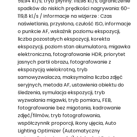
59,94 kl./s; tryb płynny: 119,98 kl./s; ograniczenie
spadków do niskich prędkości nagrywania: 60–
119,8 kl./s / informacje na wizjerze : Czas
naświetlania, przysłona, czułość ISO, informacje
o punkcie AF, wskaźnik poziomu ekspozycji,
liczba pozostałych ekspozycji, korekta
ekspozycji, poziom stan akumulatora, migawka
elektroniczna, fotografowanie HDR, priorytet
jasnych partii obrazu, fotografowanie z
ekspozycją wielokrotną, tryb
samowyzwalacza, maksymalna liczba zdjęć
seryjnych, metoda AF, ustawienia obiektu do
śledzenia, symulacja ekspozycji, tryb
wyzwalania migawki, tryb pomiaru, FEB,
fotografowanie bez migotania, kadrowanie
zdjęć/filmów, tryb fotografowania,
współczynnik proporcji, ikony ujęcia, Auto
Lighting Optimizer (Automatyczny