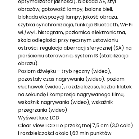
optymalizator jasności), blokada AE, styl
obrazów, gotowość lampy, balans bieli,
blokada ekspozycji lampy, jakość obrazu,
szybka synchronizacja, funkcja Bluetooth, Wi-Fi
wł./wył., histogram, poziomica elektroniczna,
skala odległości przy ręcznym ustawianiu
ostrości, regulacja aberracji sferycznej (SA) na
pierścieniu sterowania, system IS (stabilizacja
obrazu).
Poziom dźwięku – tryb ręczny (wideo),
pozostały czas nagrywania (wideo), poziom
słuchawek (wideo), rozdzielczość, liczba klatek
na sekundę i kompresja nagrywanego filmu,
wskaźnik nagrywania (wideo), wskaźnik
przegrzania (wideo)
Wyświetlacz LCD
Clear View LCD II o przekątnej 7,5 cm (3,0 cale)
i rozdzielczości około 1,62 mln punktów