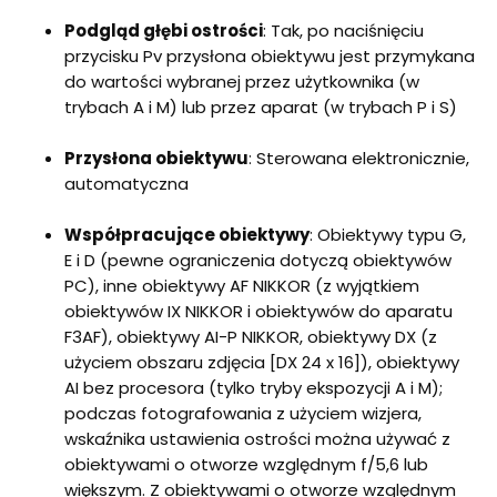
Podgląd głębi ostrości
: Tak, po naciśnięciu
przycisku Pv przysłona obiektywu jest przymykana
do wartości wybranej przez użytkownika (w
trybach A i M) lub przez aparat (w trybach P i S)
Przysłona obiektywu
: Sterowana elektronicznie,
automatyczna
Współpracujące obiektywy
: Obiektywy typu G,
E i D (pewne ograniczenia dotyczą obiektywów
PC), inne obiektywy AF NIKKOR (z wyjątkiem
obiektywów IX NIKKOR i obiektywów do aparatu
F3AF), obiektywy AI-P NIKKOR, obiektywy DX (z
użyciem obszaru zdjęcia [DX 24 x 16]), obiektywy
AI bez procesora (tylko tryby ekspozycji A i M);
podczas fotografowania z użyciem wizjera,
wskaźnika ustawienia ostrości można używać z
obiektywami o otworze względnym f/5,6 lub
większym. Z obiektywami o otworze względnym