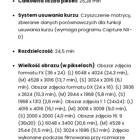
Całkowita liczba pikseli
: 25,28 mln
System usuwania kurzu
: Czyszczenie matrycy,
zbieranie danych porównawczych dla funkcji
usuwania kurzu (wymaga programu Capture NX-
D)
Rozdzielczość
: 24,5 mln
Wielkość obrazu (w pikselach)
: Obszar zdjęcia
formatu FX (36 x 24): (L) 6048 x 4024 (24,3 mln),
(M) 4528 x 3016 (13,7 mln), (S) 3024 x 2016 (6,1
mln). Obszar zdjęcia formatu DX (24 x 16): (L) 3936
x 2624 (10,3 mln), (M) 2944 x 1968 (5,8 mln), (S)
1968 x 1312 (2,6 mln). Obszar zdjęcia 1: 1 (24x24): (L)
4016 x 4016 (16,1 mln), (M) 3008 x 3008 (9,0 mln),
(S) 2000 x 2000 (4,0 mln). Obszar zdjęcia 16: 9
(36x20): (L) 6048 x 3400 (20,6 mln), (M) 4528 x
2544 (11,5 mln), (S) 3024 x 1696 (5,1 mln). Zdjęcia
wykonane podczas filmowania przy rozmiarze