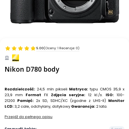
5.00
(Oceny: 1 Recenzje: 0)
Nikon D780 body
Rozdzielczość:
24,5 mln pikseli
Matryca:
typu CMOS 35,9 x
23,9 mm
Format
FX
Zdjęcia seryjne:
12 kl./s.
ISO:
100-
21200
Pamięć:
2x SD, SDHC/XC (zgodne z UHS-II)
Monitor
LCD:
3,2 cale, odchylany, dotykowy
Gwarancja:
2 lata.
Przejdź do pełnego opisu