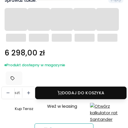
Sprawdź także:
5 opcji
Cena
6 298,00 zł
Produkt dostepny w magazynie
szt.
DODAJ DO KOSZYKA
Weź w leasing
Kup Teraz
Szybki
zakup
dla