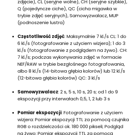
zdjęcie), CL (seryjne wolne), CH (seryjne szybkie),
Q (pojedyncze ciche), QC (cicha migawka w
trybie zdjęć seryjnych), Samowyzwalacz, MUP
(podnoszenie lustra)
Częstotliwość zdjęć
: Maksymalnie 7 kl./s CL: 1 do
6 kl./s (fotografowanie z użyciem wizjera); 1 do 3
kl./s (fotografowanie z podglądem na żywo). CH:
7 kl./s; podczas wykonywania zdjęć w formacie
NEF/RAW w trybie bezgłośnego fotografowania,
albo 8 kl./s (14-bitowa głębia kolorów) lub 12 kl./s
(12-bitowa głębia kolorów) QC: 3 kl./s
Samowyzwalacz
: 2 s, 5 s, 10 s, 20 s; od 1 do 9
ekspozycji przy interwałach 0,5, 1, 2 lub 3 s
Pomiar ekspozycji
: Fotografowanie z użyciem
wizjera: Pomiar ekspozycji TTL za pomocą czujnika
RGB o rozdzielczości ok. 180 000 pikseli; Podgląd
na żywo: Pomiar ekspozycji TTL za pomocą