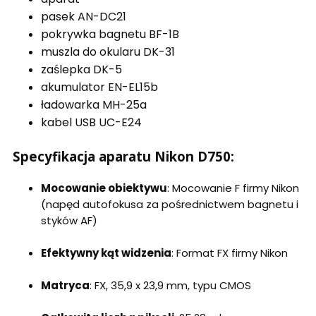
pasek AN-DC21
pokrywka bagnetu BF-1B
muszla do okularu DK-31
zaślepka DK-5
akumulator EN-EL15b
ładowarka MH-25a
kabel USB UC-E24
Specyfikacja aparatu Nikon D750:
Mocowanie obiektywu
: Mocowanie F firmy Nikon
(napęd autofokusa za pośrednictwem bagnetu i
styków AF)
Efektywny kąt widzenia
: Format FX firmy Nikon
Matryca
: FX, 35,9 x 23,9 mm, typu CMOS