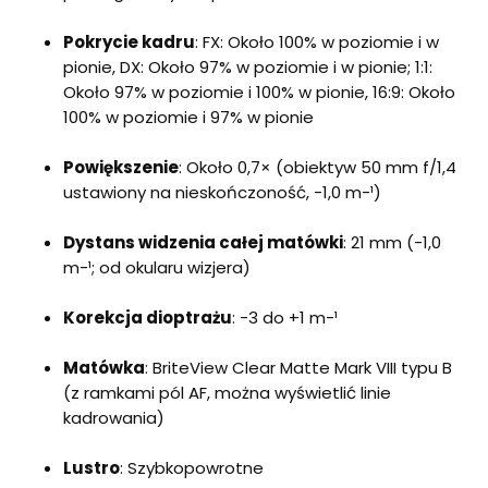
Pokrycie kadru
: FX: Około 100% w poziomie i w
pionie, DX: Około 97% w poziomie i w pionie; 1:1:
Około 97% w poziomie i 100% w pionie, 16:9: Około
100% w poziomie i 97% w pionie
Powiększenie
: Około 0,7× (obiektyw 50 mm f/1,4
ustawiony na nieskończoność, -1,0 m-¹)
Dystans widzenia całej matówki
: 21 mm (-1,0
m-¹; od okularu wizjera)
Korekcja dioptrażu
: -3 do +1 m-¹
Matówka
: BriteView Clear Matte Mark VIII typu B
(z ramkami pól AF, można wyświetlić linie
kadrowania)
Lustro
: Szybkopowrotne