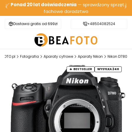
✅
Ponad 20 lat doświadczenia
— sprawdzony sprzęt i
fachowe doradztwo
Dostawa gratis od 699zł
Bezpieczna wysyłka
+48504082524
AFOTO.pl
Fotografia
Aparaty cyfrowe
Aparaty Nikon
Nikon D780
BESTSELLER
WYSYŁKA 24H