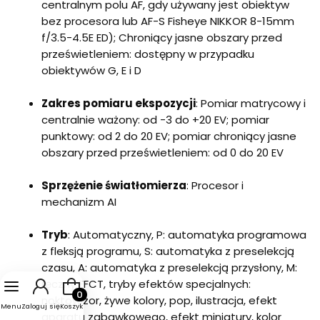
centralnym polu AF, gdy używany jest obiektyw
bez procesora lub AF-S Fisheye NIKKOR 8-15mm
f/3.5-4.5E ED); Chroniący jasne obszary przed
prześwietleniem: dostępny w przypadku
obiektywów G, E i D
Zakres pomiaru ekspozycji
: Pomiar matrycowy i
centralnie ważony: od -3 do +20 EV; pomiar
punktowy: od 2 do 20 EV; pomiar chroniący jasne
obszary przed prześwietleniem: od 0 do 20 EV
Sprzężenie światłomierza
: Procesor i
mechanizm AI
Tryb
: Automatyczny, P: automatyka programowa
z fleksją programu, S: automatyka z preselekcją
czasu, A: automatyka z preselekcją przysłony, M:
ręczny EFCT, tryby efektów specjalnych:
Produkty w koszyku: 0. Zobacz szczegóły
noktowizor, żywe kolory, pop, ilustracja, efekt
Menu
Zaloguj się
Koszyk
aparatu zabawkowego, efekt miniatury, kolor