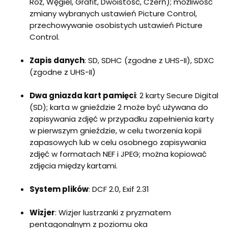
Róż, Węgiel, Grafit, Dwoistość, Czerń); możliwość
zmiany wybranych ustawień Picture Control,
przechowywanie osobistych ustawień Picture
Control.
Zapis danych
: SD, SDHC (zgodne z UHS-II), SDXC
(zgodne z UHS-II)
Dwa gniazda kart pamięci
: 2 karty Secure Digital
(SD); karta w gnieździe 2 może być używana do
zapisywania zdjęć w przypadku zapełnienia karty
w pierwszym gnieździe, w celu tworzenia kopii
zapasowych lub w celu osobnego zapisywania
zdjęć w formatach NEF i JPEG; można kopiować
zdjęcia między kartami.
System plików
: DCF 2.0, Exif 2.31
Wizjer
: Wizjer lustrzanki z pryzmatem
pentagonalnym z poziomu oka