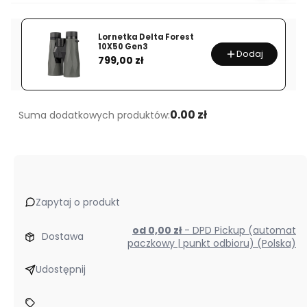
Lornetka Delta Forest
10X50 Gen3
Dodaj
Cena
799,00 zł
0.00 zł
Suma dodatkowych produktów:
Zapytaj o produkt
od 0,00 zł
- DPD Pickup (automat
Dostawa
paczkowy | punkt odbioru) (Polska)
Udostępnij