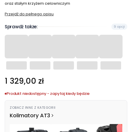
oraz stałym krzyżem celowniczym
Przejdź do pełnego opisu
Sprawdź także:
9 opcji
Cena
1 329,00 zł
Produkt niedostępny - zapytaj kiedy będzie
ZOBACZ INNE Z KATEGORII
Kolimatory AT3