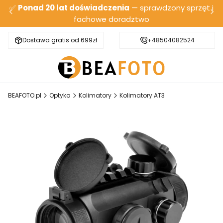
✅
Ponad 20 lat doświadczenia
— sprawdzony sprzęt i
fachowe doradztwo
Dostawa gratis od 699zł
Bezpieczna wysyłka
+48504082524
BEAFOTO.pl
Optyka
Kolimatory
Kolimatory AT3