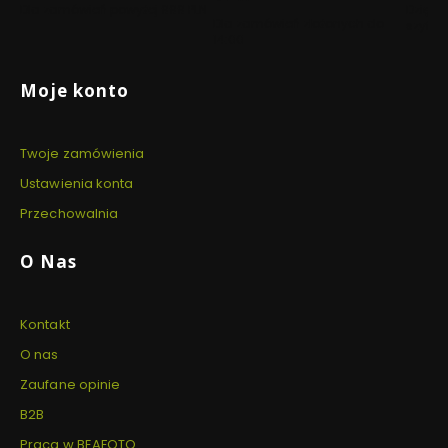
Dla zamówień powyżej 999 PLN
Dzięki 
Dla zamówień złożonych do
szyfro
14:00
Linki w stopce
Moje konto
Twoje zamówienia
Ustawienia konta
Przechowalnia
O Nas
Kontakt
O nas
Zaufane opinie
B2B
Praca w BEAFOTO