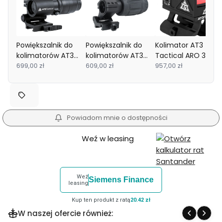
Powiększalnik do
Powiększalnik do
Kolimator AT3
kolimatorów AT3
kolimatorów AT3
Tactical ARO 3 MO
Tactical 4xRDM 4x
699,00 zł
Tactical RRDM 3x
609,00 zł
montaż .83"
957,00 zł
Powiadom mnie o dostępności
Weź w leasing
Weź
Siemens Finance
leasing
Kup ten produkt z ratą
20.42 zł
W naszej ofercie również: