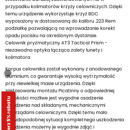
przypadku kolimatorów krzyży celowniczych. Dzięki
temu urządzenie wykorzystuje krzyż BDC
wyposażony w dostosowaną do kalibru .223 Rem
podziałkę pozwalającą na wprowadzanie korekt
opadu pocisku na określonym dystansie.
Celownik pryzmatyczny AT3 Tactical Prism -
niezawodna optyka łącząca zalety lunety i
kolimatora
Korpus celownika został wykonany z anodowanego
aluminium, co gwarantuje wysoką wytrzymałość
przy niewielkiej masie urządzenia. Dzięki
zastosowaniu montażu Picatinny o odpowiedniej
wysokości możliwe jest wygodne osadzenie
Odbierz 5% rabatu
urządzenia nad składanymi, mechanicznymi
przyrządami celowniczymi. Dzięki temu mało
prawdopodobnej sytuacji kompletnego uszkodzenia
urządzenia możemy je wygodnie zdjąć i