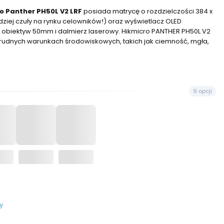
o Panther PH50L V2 LRF
posiada matrycę o rozdzielczości 384 x
dziej czuły na rynku celowników!) oraz wyświetlacz OLED
 obiektyw 50mm i dalmierz laserowy. Hikmicro PANTHER PH50L V2
trudnych warunkach środowiskowych, takich jak ciemność, mgła,
9 opcji
y