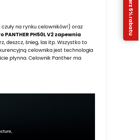
Odbierz 5% rabatu
j czuły na rynku celowników!) oraz
ro PANTHER PH50L V2 zapewnia
z, deszcz, śnieg, las itp. Wszystko to
kurencyjną celownika jest technologia
owicie płynna. Celownik Panther ma