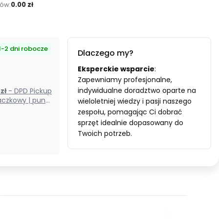
ów:
0.00 zł
1-2 dni robocze
Dlaczego my?
Eksperckie wsparcie
:
Zapewniamy profesjonalne,
indywidualne doradztwo oparte na
0 zł
- DPD Pickup
czkowy | punkt
wieloletniej wiedzy i pasji naszego
odbioru) (Polska)
zespołu, pomagając Ci dobrać
sprzęt idealnie dopasowany do
Twoich potrzeb.