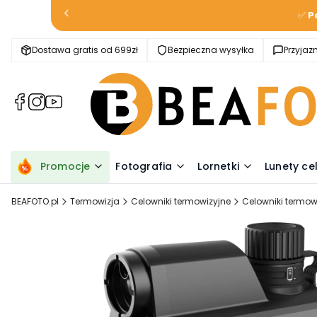
✅
P
Dostawa gratis od 699zł
Bezpieczna wysyłka
Przyja
(Otwiera
(Otwiera
(Otwiera
się
się
się
w
w
w
nowej
nowej
nowej
karcie)
karcie)
karcie)
Promocje
Fotografia
Lornetki
Lunety ce
BEAFOTO.pl
Termowizja
Celowniki termowizyjne
Celowniki termow