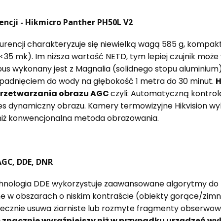
ncji - Hikmicro Panther PH50L V2
kurencji charakteryzuje się niewielką wagą 585 g, kompa
35 mk). Im niższa wartość NETD, tym lepiej czujnik może
us wykonany jest z Magnalia (solidnego stopu aluminiu
padnięciem do wody na głębokość 1 metra do 30 minut.
H
rzetwarzania obrazu AGC
czyli: Automatyczną kontro
 dynamiczny obrazu. Kamery termowizyjne Hikvision wyko
 niż konwencjonalna metoda obrazowania.
AGC, DDE, DNR
chnologia DDE wykorzystuje zaawansowane algorytmy do
one w obszarach o niskim kontraście (obiekty gorące/zi
ecznie usuwa ziarniste lub rozmyte fragmenty obserwow
c znacznie wyraźniejszy niż w przypadku urządzeń w