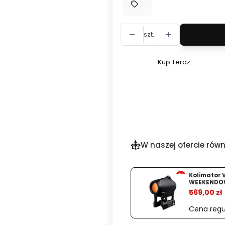
szt.
Kup Teraz
Szybki
zakup
dla
produktu
Celownik
termowizyjny
Hikmicro
W naszej ofercie równ
Panther
PH50L
%
V2
Kolimator 
WEEKENDO
LRF
569,00 zł
+
Cena regu
MONTAŻ
GRATIS