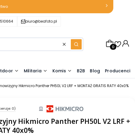
ztwo
510664
biuro@beafoto.pl
Produkty w k
Wyczyść
Szukaj
tdoor
Militaria
Komis
B2B
Blog
Producenci
mowizyjny Hikmicro Panther PH50L V2 LRF + MONTAŻ GRATIS RATY 40x0%
cenzje: 0)
yjny Hikmicro Panther PH50L V2 LRF +
ATY 40x0%