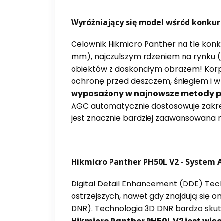
Wyróżniający się model wśród konkure
Celownik Hikmicro Panther na tle kon
mm), najczulszym rdzeniem na rynku (<
obiektów z doskonałym obrazem! Korp
ochronę przed deszczem, śniegiem i w
wyposażony w najnowsze metody p
AGC automatycznie dostosowuje zakres
jest znacznie bardziej zaawansowana
Hikmicro Panther PH50L V2 - System 
Digital Detail Enhancement (DDE) Te
ostrzejszych, nawet gdy znajdują się 
DNR). Technologia 3D DNR bardzo skut
Hikmicro Panther PH50L V2 jest wię