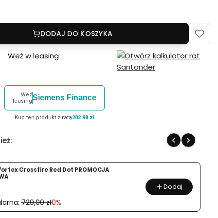
DODAJ DO KOSZYKA
Weź w leasing
Weź
Siemens Finance
leasing
Kup ten produkt z ratą
202.98 zł
ież:
Vortex Crossfire Red Dot PROMOCJA
WA
Dodaj
larna:
729,00 zł
0%