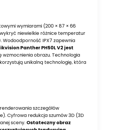
ktowymi wymiarami (200 × 87 × 66
 wykryć niewielkie różnice temperatur
m). Wodoodporność IPX7 zapewnia
ikvision Panther PH50L V2 jest
lę wzmocnienia obrazu. Technologia
rzystują unikalną technologię, która
 renderowania szczegółów
mne). Cyfrowa redukcja szumów 3D (3D
anej sceny.
Ostateczny obraz
ykorzystujących tradycyjną