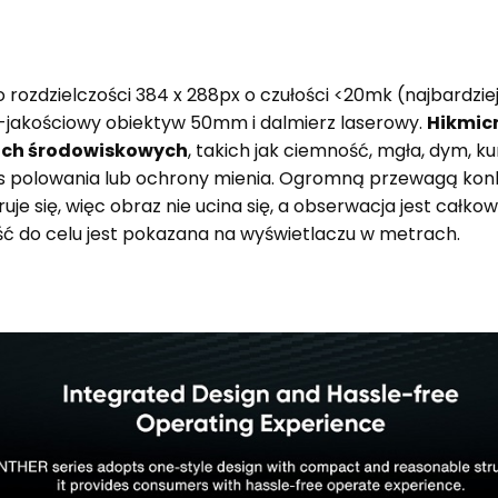
 rozdzielczości 384 x 288px o czułości <20mk (najbardzie
-jakościowy obiektyw 50mm i dalmierz laserowy.
Hikmic
ach środowiskowych
, takich jak ciemność, mgła, dym, kur
zas polowania lub ochrony mienia. Ogromną przewagą kon
uje się, więc obraz nie ucina się, a obserwacja jest całk
ść do celu jest pokazana na wyświetlaczu w metrach.