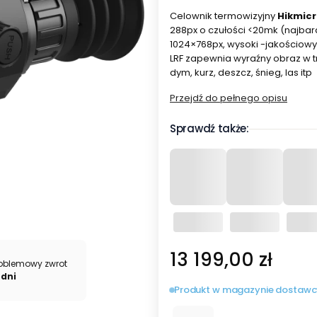
Celownik termowizyjny
Hikmicr
288px o czułości <20mk (najbar
1024×768px, wysoki -jakościowy
LRF zapewnia wyraźny obraz w 
dym, kurz, deszcz, śnieg, las itp
Przejdź do pełnego opisu
Sprawdź także:
Cena
13 199,00 zł
oblemowy zwrot
 dni
Produkt w magazynie dostawc