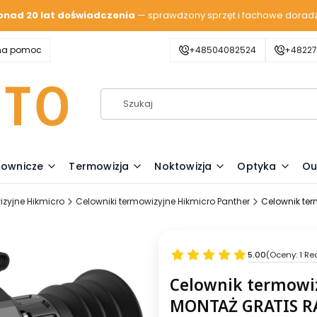
onad 20 lat doświadczenia
— sprawdzony sprzęt i fachowe dorad
zna pomoc
+48504082524
+48227
lownicze
Termowizja
Noktowizja
Optyka
Ou
izyjne Hikmicro
Celowniki termowizyjne Hikmicro Panther
Celownik ter
5.00
(Oceny: 1 Re
Celownik termowiz
MONTAŻ GRATIS R