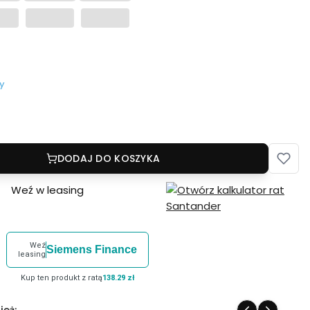
y
DODAJ DO KOSZYKA
Weź w leasing
Weź
Siemens Finance
leasing
Kup ten produkt z ratą
138.29 zł