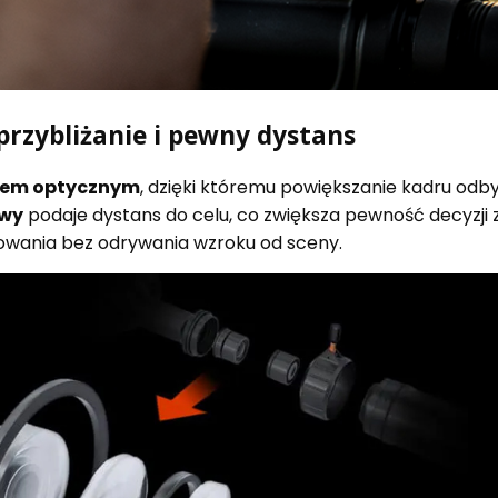
przybliżanie i pewny dystans
mem optycznym
, dzięki któremu powiększanie kadru odby
owy
podaje dystans do celu, co zwiększa pewność decyzji z
wania bez odrywania wzroku od sceny.