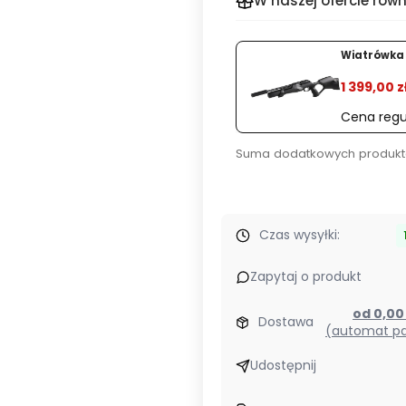
W naszej ofercie równ
LEAP
L3R
%
V2
Wiatrówka 
LRF
1 399,00 z
Cena regu
Suma dodatkowych produkt
Czas wysyłki:
Zapytaj o produkt
od 0,0
Dostawa
(automat pa
Udostępnij