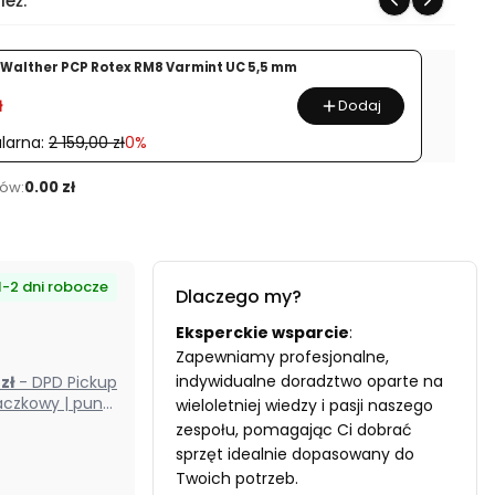
ież:
Walther PCP Rotex RM8 Varmint UC 5,5 mm
ł
Dodaj
larna:
2 159,00 zł
0%
ów:
0.00 zł
1-2 dni robocze
Dlaczego my?
Eksperckie wsparcie
:
Zapewniamy profesjonalne,
indywidualne doradztwo oparte na
0 zł
- DPD Pickup
czkowy | punkt
wieloletniej wiedzy i pasji naszego
odbioru) (Polska)
zespołu, pomagając Ci dobrać
sprzęt idealnie dopasowany do
Twoich potrzeb.