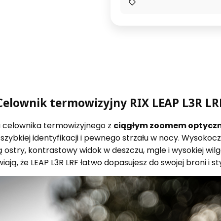
Celownik termowizyjny RIX LEAP L3R LR
 celownika termowizyjnego z
ciągłym zoomem optycz
szybkiej identyfikacji i pewnego strzału w nocy. Wysokoc
stry, kontrastowy widok w deszczu, mgle i wysokiej wilg
iają, że LEAP L3R LRF łatwo dopasujesz do swojej broni i st