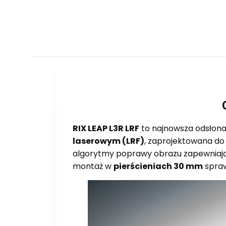
RIX LEAP L3R LRF
to najnowsza odsłona
laserowym (LRF)
, zaprojektowana do 
algorytmy poprawy obrazu zapewniają o
montaż w
pierścieniach 30 mm
spraw