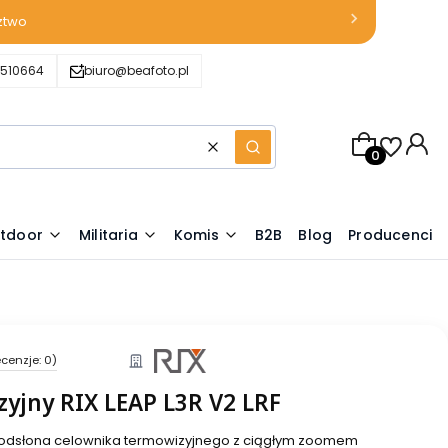
ztwo
510664
biuro@beafoto.pl
Produkty w k
Wyczyść
Szukaj
tdoor
Militaria
Komis
B2B
Blog
Producenci
cenzje: 0)
yjny RIX LEAP L3R V2 LRF
odsłona celownika termowizyjnego z ciągłym zoomem