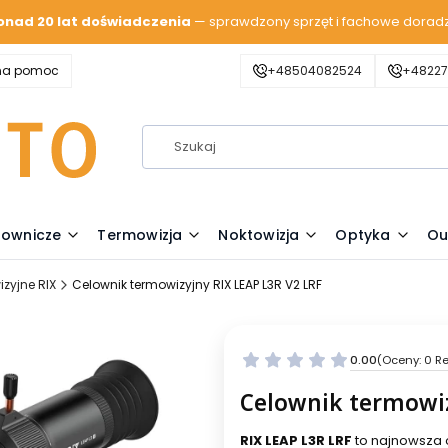
onad 20 lat doświadczenia
— sprawdzony sprzęt i fachowe dorad
zna pomoc
+48504082524
+48227
lownicze
Termowizja
Noktowizja
Optyka
Ou
zyjne RIX
Celownik termowizyjny RIX LEAP L3R V2 LRF
0.00
(Oceny: 0 Re
Celownik termowiz
RIX LEAP L3R LRF
to najnowsza 