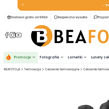
✅
P
Dostawa gratis od 699zł
Bezpieczna wysyłka
Przyja
(Otwiera
(Otwiera
(Otwiera
się
się
się
w
w
w
nowej
nowej
nowej
karcie)
karcie)
karcie)
Promocje
Fotografia
Lornetki
Lunety ce
BEAFOTO.pl
Termowizja
Celowniki termowizyjne
Celowniki termowi