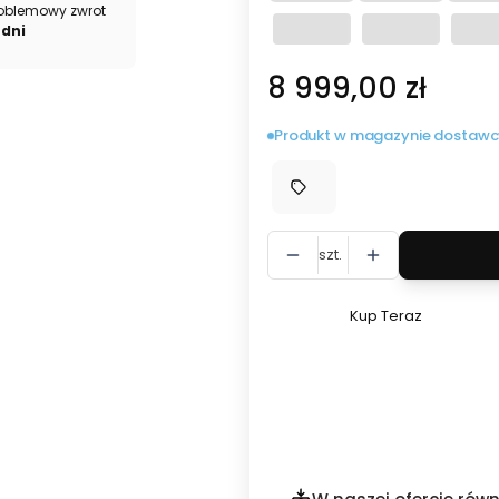
oblemowy zwrot
 dni
Cena
8 999,00 zł
Produkt w magazynie dostawc
szt.
Kup Teraz
Szybki
zakup
dla
produktu
Celownik
termowizyjny
RIX