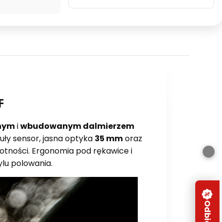
F
nym
i
wbudowanym dalmierzem
zuły sensor, jasna optyka
35 mm
oraz
otności. Ergonomia pod rękawice i
ylu polowania.