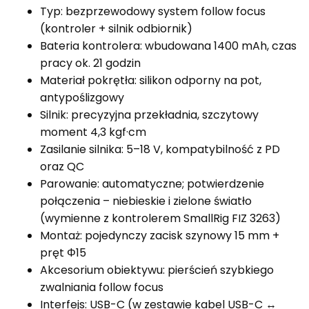
Typ: bezprzewodowy system follow focus
(kontroler + silnik odbiornik)
Bateria kontrolera: wbudowana 1400 mAh, czas
pracy ok. 21 godzin
Materiał pokrętła: silikon odporny na pot,
antypoślizgowy
Silnik: precyzyjna przekładnia, szczytowy
moment 4,3 kgf·cm
Zasilanie silnika: 5–18 V, kompatybilność z PD
oraz QC
Parowanie: automatyczne; potwierdzenie
połączenia – niebieskie i zielone światło
(wymienne z kontrolerem SmallRig FIZ 3263)
Montaż: pojedynczy zacisk szynowy 15 mm +
pręt Φ15
Akcesorium obiektywu: pierścień szybkiego
zwalniania follow focus
Interfejs: USB-C (w zestawie kabel USB-C ↔