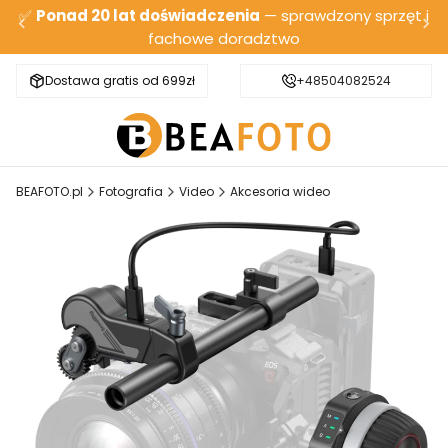
✅
Ponad 20 lat doświadczenia
— sprawdzony sprzęt i
fachowe doradztwo
Dostawa gratis od 699zł
Bezpieczna wysyłka
+48504082524
BEAFOTO.pl
Fotografia
Video
Akcesoria wideo