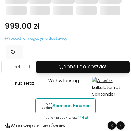
Cena
999,00 zł
Produkt w magazynie dostawcy
szt.
DODAJ DO KOSZYKA
Weź w leasing
Kup Teraz
Szybki
zakup
dla
Weź
Siemens Finance
produktu
leasing
Follow
Kup ten produkt z ratą
14.6 zł
focus
W naszej ofercie również:
SmallRig