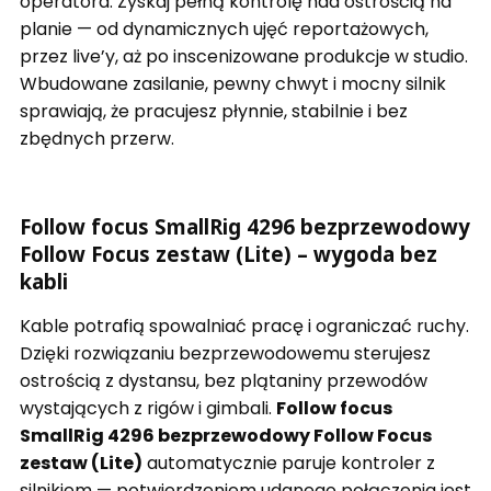
operatora. Zyskaj pełną kontrolę nad ostrością na
planie — od dynamicznych ujęć reportażowych,
przez live’y, aż po inscenizowane produkcje w studio.
Wbudowane zasilanie, pewny chwyt i mocny silnik
sprawiają, że pracujesz płynnie, stabilnie i bez
zbędnych przerw.
Follow focus SmallRig 4296 bezprzewodowy
Follow Focus zestaw (Lite) – wygoda bez
kabli
Kable potrafią spowalniać pracę i ograniczać ruchy.
Dzięki rozwiązaniu bezprzewodowemu sterujesz
ostrością z dystansu, bez plątaniny przewodów
wystających z rigów i gimbali.
Follow focus
SmallRig 4296 bezprzewodowy Follow Focus
zestaw (Lite)
automatycznie paruje kontroler z
silnikiem — potwierdzeniem udanego połączenia jest