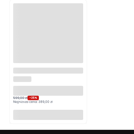
Logitech MX Master 4
Grafitowy PROMOCJA
LOGITECH
599,00 zł
-25%
Najniższa cena:
389,00 zł
Do koszyka