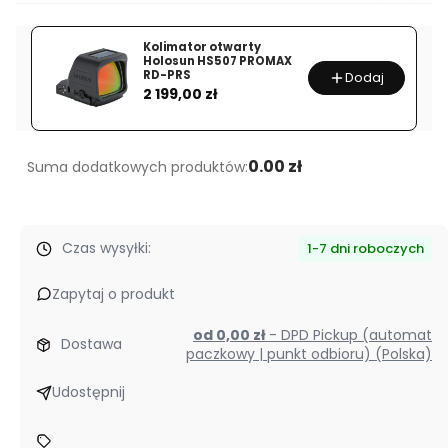
4296
bezprzewodowy
Kolimator otwarty
Holosun HS507 PROMAX
Follow
RD-PRS
Dodaj
Cena
Focus
2 199,00 zł
zestaw
(Lite)
0.00 zł
Suma dodatkowych produktów:
Czas wysyłki:
1-7 dni roboczych
Zapytaj o produkt
od 0,00 zł
- DPD Pickup (automat
Dostawa
paczkowy | punkt odbioru) (Polska)
Udostępnij