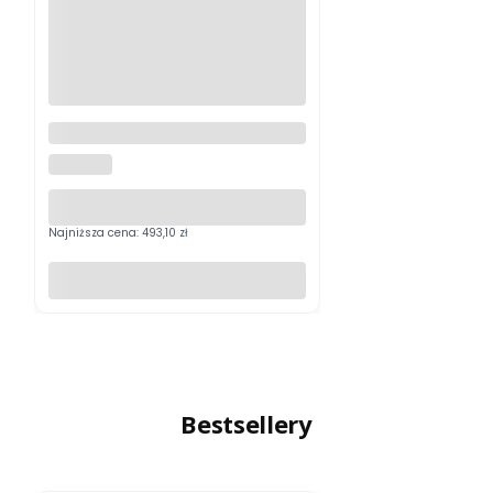
Follow focus SmallRig 5163
Modular Follow Focus F60
SMALLRIG
Najniższa cena:
493,10 zł
Do koszyka
Bestsellery