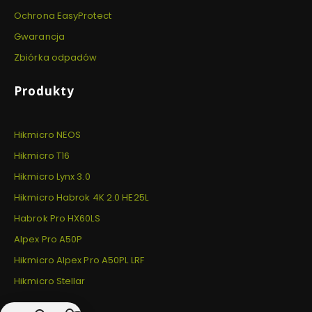
Ochrona EasyProtect
Gwarancja
Zbiórka odpadów
Produkty
Hikmicro NEOS
Hikmicro T16
Hikmicro Lynx 3.0
Hikmicro Habrok 4K 2.0 HE25L
Habrok Pro HX60LS
Alpex Pro A50P
Hikmicro Alpex Pro A50PL LRF
Hikmicro Stellar