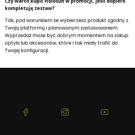
Czy warto kupić Holosun w promocji, jeśli dopiero
kompletuję zestaw?
Tak, pod warunkiem że wybierzesz produkt zgodny z
Twoją platformą i planowanym zastosowaniem.
Wyprzedaż może być dobrym momentem na zakup
optyki lub akcesoriów, które i tak miały trafić do
Twojej konfiguracji.
Beafoto
– aparaty, obiektywy i optyka myśliwska:
zobacz więcej, uchwyć lepiej.
(Otwiera
(Otwiera
(Otwiera
się
się
się
w
w
w
nowej
nowej
nowej