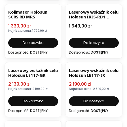
OKAZJA
BESTSELLER
NOWOŚĆ
Kolimator Holosun
Laserowy wskaźnik celu
SCRS RD MRS
Holosun IRIS-RD1
(czerwony laser)
Cena promocyjna
Cena
1 330,00 zł
1 649,00 zł
Najniższa cena:
1 799,00 zł
Do koszyka
Do koszyka
Dostępność:
DOSTĘPNY
Dostępność:
DOSTĘPNY
OKAZJA
OKAZJA
Laserowy wskaźnik celu
Laserowy wskaźnik celu
Holosun LE117-GR
Holosun LE117-IR
Cena promocyjna
Cena promocyjna
2 139,00 zł
2 190,00 zł
Najniższa cena:
2 190,00 zł
Najniższa cena:
2 349,00 zł
Do koszyka
Do koszyka
Dostępność:
DOSTĘPNY
Dostępność:
DOSTĘPNY
OKAZJA
OKAZJA