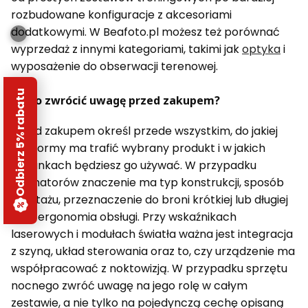
rozbudowane konfiguracje z akcesoriami
dodatkowymi. W Beafoto.pl możesz też porównać
wyprzedaż z innymi kategoriami, takimi jak
optyka
i
wyposażenie do obserwacji terenowej.
Odbierz 5% rabatu
Na co zwrócić uwagę przed zakupem?
Przed zakupem określ przede wszystkim, do jakiej
platformy ma trafić wybrany produkt i w jakich
warunkach będziesz go używać. W przypadku
kolimatorów znaczenie ma typ konstrukcji, sposób
montażu, przeznaczenie do broni krótkiej lub długiej
oraz ergonomia obsługi. Przy wskaźnikach
laserowych i modułach światła ważna jest integracja
z szyną, układ sterowania oraz to, czy urządzenie ma
współpracować z noktowizją. W przypadku sprzętu
nocnego zwróć uwagę na jego rolę w całym
zestawie, a nie tylko na pojedynczą cechę opisaną