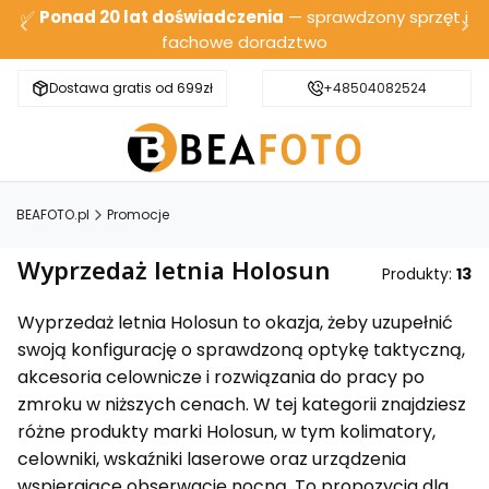
✅
Ponad 20 lat doświadczenia
— sprawdzony sprzęt i
fachowe doradztwo
Dostawa gratis od 699zł
Bezpieczna wysyłka
+48504082524
BEAFOTO.pl
Promocje
Wyprzedaż letnia Holosun
Produkty:
13
Wyprzedaż letnia Holosun to okazja, żeby uzupełnić
swoją konfigurację o sprawdzoną optykę taktyczną,
akcesoria celownicze i rozwiązania do pracy po
zmroku w niższych cenach. W tej kategorii znajdziesz
różne produkty marki Holosun, w tym kolimatory,
celowniki, wskaźniki laserowe oraz urządzenia
wspierające obserwację nocną. To propozycja dla