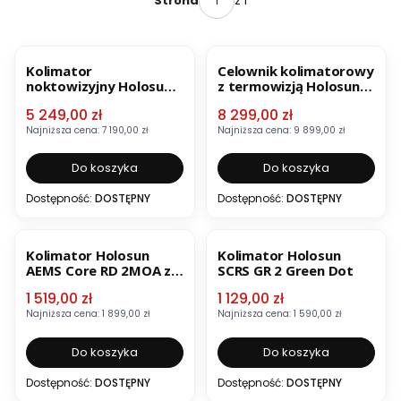
z 1
Strona
OKAZJA
OKAZJA
BESTSELLER
Kolimator
Celownik kolimatorowy
noktowizyjny Holosun
z termowizją Holosun
DRS-NV
DRS-TH
Cena promocyjna
Cena promocyjna
5 249,00 zł
8 299,00 zł
Najniższa cena:
7 190,00 zł
Najniższa cena:
9 899,00 zł
Do koszyka
Do koszyka
Dostępność:
DOSTĘPNY
Dostępność:
DOSTĘPNY
OKAZJA
BESTSELLER
OKAZJA
Kolimator Holosun
Kolimator Holosun
AEMS Core RD 2MOA z
SCRS GR 2 Green Dot
montażem
Cena promocyjna
Cena promocyjna
1 519,00 zł
1 129,00 zł
Najniższa cena:
1 899,00 zł
Najniższa cena:
1 590,00 zł
Do koszyka
Do koszyka
Dostępność:
DOSTĘPNY
Dostępność:
DOSTĘPNY