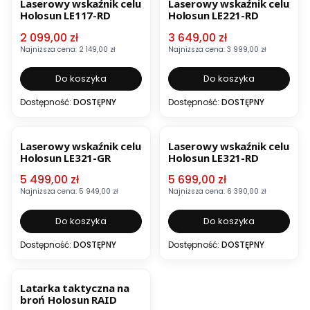
Laserowy wskaźnik celu
Laserowy wskaźnik celu
Holosun LE117-RD
Holosun LE221-RD
Cena promocyjna
Cena promocyjna
2 099,00 zł
3 649,00 zł
Najniższa cena:
2 149,00 zł
Najniższa cena:
3 999,00 zł
Do koszyka
Do koszyka
Dostępność:
DOSTĘPNY
Dostępność:
DOSTĘPNY
OKAZJA
OKAZJA
Laserowy wskaźnik celu
Laserowy wskaźnik celu
Holosun LE321-GR
Holosun LE321-RD
Cena promocyjna
Cena promocyjna
5 499,00 zł
5 699,00 zł
Najniższa cena:
5 949,00 zł
Najniższa cena:
6 390,00 zł
Do koszyka
Do koszyka
Dostępność:
DOSTĘPNY
Dostępność:
DOSTĘPNY
OKAZJA
Latarka taktyczna na
broń Holosun RAID