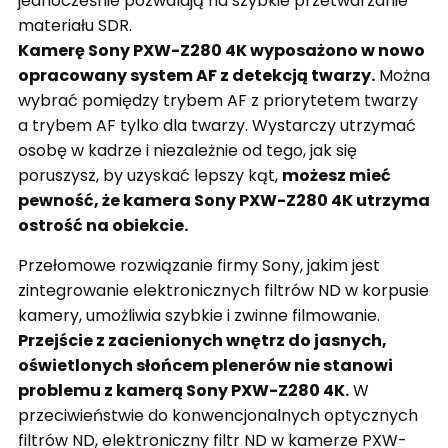
jednocześnie pozwalają na szybkie przetwarzanie
materiału SDR.
Kamerę Sony PXW-Z280 4K wyposażono w nowo
opracowany system AF z detekcją twarzy.
Można
wybrać pomiędzy trybem AF z priorytetem twarzy
a trybem AF tylko dla twarzy. Wystarczy utrzymać
osobę w kadrze i niezależnie od tego, jak się
poruszysz, by uzyskać lepszy kąt,
możesz mieć
pewność, że kamera Sony PXW-Z280 4K utrzyma
ostrość na obiekcie.
Przełomowe rozwiązanie firmy Sony, jakim jest
zintegrowanie elektronicznych filtrów ND w korpusie
kamery, umożliwia szybkie i zwinne filmowanie.
Przejście z zacienionych wnętrz do jasnych,
oświetlonych słońcem plenerów nie stanowi
problemu z kamerą Sony PXW-Z280 4K.
W
przeciwieństwie do konwencjonalnych optycznych
filtrów ND, elektroniczny filtr ND w kamerze PXW-