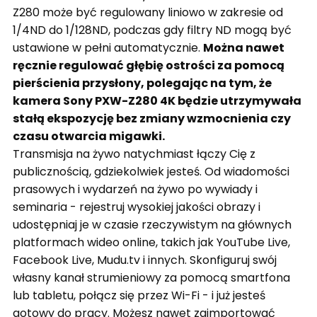
Z280 może być regulowany liniowo w zakresie od
1/4ND do 1/128ND, podczas gdy filtry ND mogą być
ustawione w pełni automatycznie.
Można nawet
ręcznie regulować głębię ostrości za pomocą
pierścienia przysłony, polegając na tym, że
kamera Sony PXW-Z280 4K będzie utrzymywała
stałą ekspozycję bez zmiany wzmocnienia czy
czasu otwarcia migawki.
Transmisja na żywo natychmiast łączy Cię z
publicznością, gdziekolwiek jesteś. Od wiadomości
prasowych i wydarzeń na żywo po wywiady i
seminaria - rejestruj wysokiej jakości obrazy i
udostępniaj je w czasie rzeczywistym na głównych
platformach wideo online, takich jak YouTube Live,
Facebook Live, Mudu.tv i innych. Skonfiguruj swój
własny kanał strumieniowy za pomocą smartfona
lub tabletu, połącz się przez Wi-Fi - i już jesteś
gotowy do pracy. Możesz nawet zaimportować