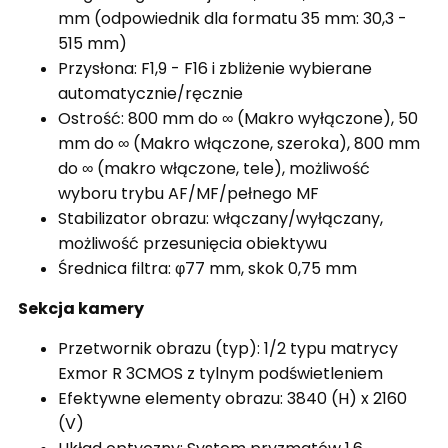
mm
(odpowiednik dla formatu 35 mm: 30,3 -
515 mm)
Przysłona: F1,9 - F16 i zbliżenie
wybierane
automatycznie/ręcznie
Ostrość: 800 mm do ∞ (Makro wyłączone),
50
mm do ∞ (Makro włączone, szeroka),
800 mm
do ∞ (makro włączone, tele), m
ożliwość
wyboru trybu AF/MF/pełnego MF
Stabilizator obrazu: włączany/wyłączany,
możliwość przesunięcia obiektywu
Średnica filtra: φ77 mm, skok 0,75 mm
Sekcja kamery
Przetwornik obrazu (typ): 1/2 typu matrycy
Exmor R 3CMOS z tylnym podświetleniem
Efektywne elementy obrazu: 3840 (H) x 2160
(V)