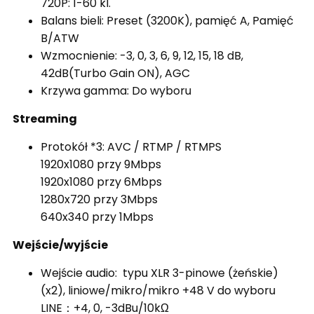
720P: 1-60 kl.
Balans bieli: Preset (3200K), pamięć A,
Pamięć
B/ATW
Wzmocnienie: -3, 0, 3, 6, 9, 12, 15, 18 dB,
42dB(Turbo Gain ON), AGC
Krzywa gamma: Do wyboru
Streaming
Protokół *3: AVC / RTMP / RTMPS
1920x1080 przy 9Mbps
1920x1080 przy 6Mbps
1280x720 przy 3Mbps
640x340 przy 1Mbps
Wejście/wyjście
Wejście audio: typu XLR 3-pinowe (żeńskie)
(x2), liniowe/mikro/mikro +48 V do wyboru
LINE：+4, 0, -3dBu/10kΩ