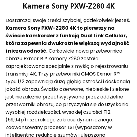
Kamera Sony PXW-Z280 4K
Dostarczaj swoje treści szybciej, gdziekolwiek jesteś.
Kamera Sony PXW-Z280 4K to pierwszy na
świecie kamkorder z funkcją Dual Link Cellular,
która zapewnia dwukrotnie większą wydajność
i niezawodność.
Całkowicie nowa przetwornica
obrazu Exmor R™ kamery Z280 została
zaprojektowana specjalnie z myślą o rejestrowaniu
transmisji 4K. Trzy przetworniki CMOS Exmor R™
typu 1/2 zapewniają dużą głębię ostrości i doskonałą
jakość obrazu. Światło czerwone, niebieskie i zielone
jest niezależnie przechwytywane przez oddzielne
przetworniki obrazu, co przyczynia się do uzyskania
wysokiej rozdzielczości, wysokiej czułości F12
(59,94p) i szerokiego zakresu dynamicznego.
Zaawansowany procesor LSI (wyposażony w
inteligentną redukcję szumów i ulepszoną