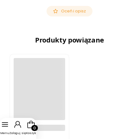
Oceń i opisz
Produkty powiązane
Produkty w koszyku: 0. Zobacz szczegóły
Kamera Sony PXW-FX6
Menu
Zaloguj się
Koszyk
SONY