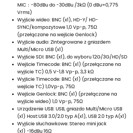
MIC：-80dBu do -30dBu /3kΩ
(0 dBu=0,775
Vrms)
Wyjście wideo: BNC (x1), HD-Y/ HD-
SYNC/kompozytowe
1,0 Vp-p, 75Ω
(przełączane na wejście Genlock)
Wyjście audio: Zintegrowane z gniazdem
Multi/Micro USB (x1)
Wyjście SDI: BNC (x1), do wyboru 12G/3G/HD/SD
Wejście Timecode: BNC (x1) (przełączane na
wyjście TC)
0,5 V-1,8 Vp-p, 3,3 kΩ
Wyjście Timecode: BNC (x1) (przełączane na
wejście TC)
1,0Vp-p, 75Ω
Wejście Genlock: BNC (x1) (przełączane na
wyjście wideo) 1,0 Vp-p, 75Ω
Urządzenie USB: USB, gniazdo Multi/Micro USB
(x1)
Host:USB 3.0/2.0 typ A(x1),
USB 2.0 typ A(x1)
Wyjście słuchawkowe: Stereo mini jack
(x1)
-16dBu 16Ω