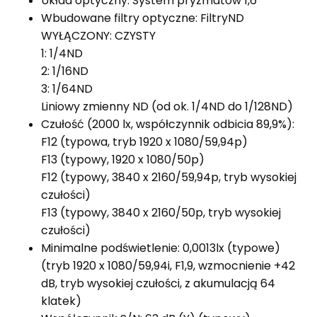
Układ optyczny: System pryzmatów 1,6
Wbudowane filtry optyczne: FiltryND
WYŁĄCZONY: CZYSTY
1: 1/4ND
2: 1/16ND
3: 1/64ND
Liniowy zmienny ND (od ok. 1/4ND do 1/128ND)
Czułość (2000 lx, współczynnik odbicia 89,9%):
F12 (typowa, tryb 1920 x 1080/59,94p)
F13 (typowy, 1920 x 1080/50p)
F12 (typowy, 3840 x 2160/59,94p, tryb wysokiej
czułości)
F13 (typowy, 3840 x 2160/50p, tryb wysokiej
czułości)
Minimalne podświetlenie: 0,0013lx (typowe)
(tryb 1920 x 1080/59,94i, F1,9, wzmocnienie +42
dB, tryb wysokiej czułości, z akumulacją 64
klatek)