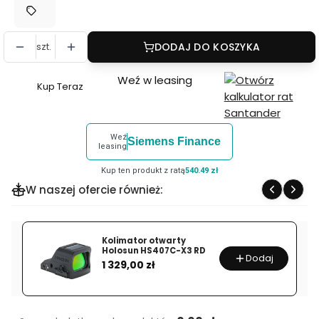
szt.
DODAJ DO KOSZYKA
Weź w leasing
Kup Teraz
Szybki
zakup
dla
Weź
Siemens Finance
produktu
leasing
Kamera
Kup ten produkt z ratą
540.49 zł
Sony
W naszej ofercie również:
PXW-
Z280
4K
Kolimator otwarty
Holosun HS407C-X3 RD
Dodaj
Cena
1 329,00 zł