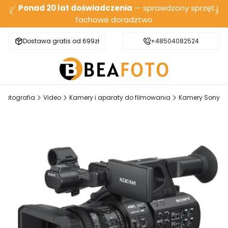
✅
Ponad 20 lat doświadczenia
— sprawdzony sprzęt i
fachowe doradztwo
Dostawa gratis od 699zł
Bezpieczna wysyłka
+48504082524
Fotografia
Video
Kamery i aparaty do filmowania
Kamery Sony