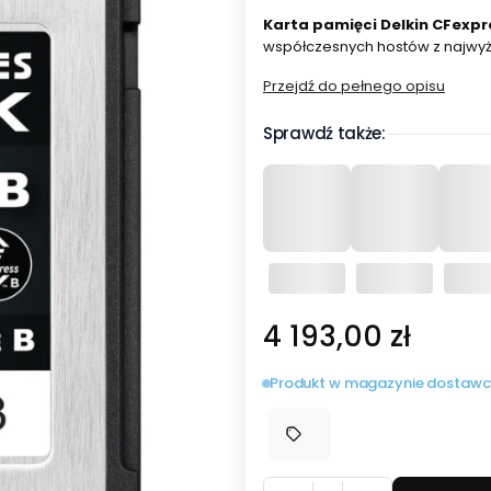
Karta pamięci Delkin CFexp
współczesnych hostów z najwyżs
Przejdź do pełnego opisu
Sprawdź także:
Cena
4 193,00 zł
Produkt w magazynie dostawc