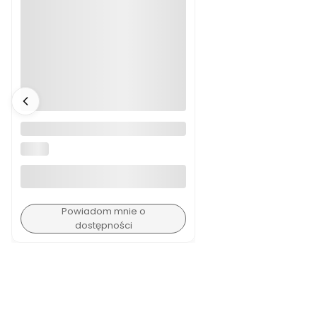
Aparat Nikon Z9 używany
NIKON
Powiadom mnie o
dostępności