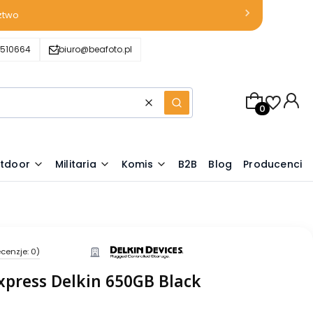
ztwo
510664
biuro@beafoto.pl
Produkty w k
Wyczyść
Szukaj
tdoor
Militaria
Komis
B2B
Blog
Producenci
cenzje: 0)
xpress Delkin 650GB Black