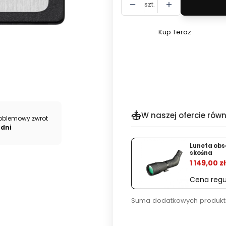
szt.
Kup Teraz
Szybki
zakup
dla
produktu
Karta
pamięci
CFexpress
W naszej ofercie równ
oblemowy zwrot
Delkin
 dni
650GB
%
Black
Luneta obs
skośna
R1725/W1240
1 149,00 zł
Cena regu
Suma dodatkowych produkt