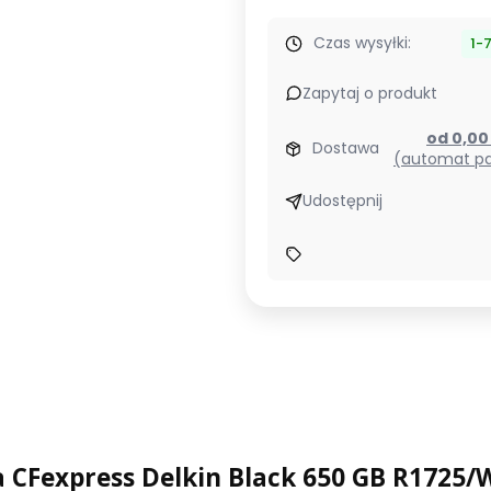
Czas wysyłki:
1-
Zapytaj o produkt
od 0,0
Dostawa
(automat pa
Udostępnij
a CFexpress Delkin Black 650 GB R1725/