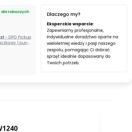
7 dni roboczych
Dlaczego my?
Eksperckie wsparcie
:
Zapewniamy profesjonalne,
indywidualne doradztwo oparte na
0 zł
- DPD Pickup
czkowy | punkt
wieloletniej wiedzy i pasji naszego
odbioru) (Polska)
zespołu, pomagając Ci dobrać
sprzęt idealnie dopasowany do
Twoich potrzeb.
W1240