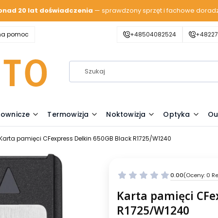
onad 20 lat doświadczenia
— sprawdzony sprzęt i fachowe dorad
zna pomoc
+48504082524
+48227
lownicze
Termowizja
Noktowizja
Optyka
Ou
Karta pamięci CFexpress Delkin 650GB Black R1725/W1240
0.00
(Oceny: 0 Re
Karta pamięci CFe
R1725/W1240