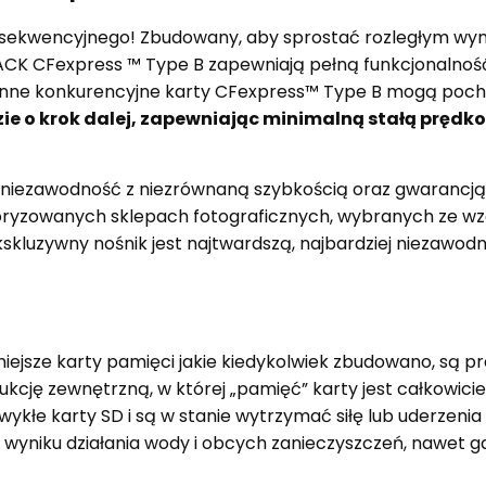
sekwencyjnego! Zbudowany, aby sprostać rozległym wymag
LACK CFexpress ™ Type B zapewniają pełną funkcjonalność 
u. Inne konkurencyjne karty CFexpress™ Type B mogą poc
zie o krok dalej, zapewniając minimalną stałą pręd
i niezawodność z niezrównaną szybkością oraz gwarancją j
oryzowanych sklepach fotograficznych, wybranych ze wz
kskluzywny nośnik jest najtwardszą, najbardziej niezawod
iejsze karty pamięci jakie kiedykolwiek zbudowano, są pr
ukcję zewnętrzną, w której „pamięć” karty jest całkowici
zwykłe karty SD i są w stanie wytrzymać siłę lub uderzenia
wyniku działania wody i obcych zanieczyszczeń, nawet gd