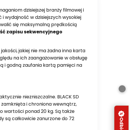
aniom dzisiejszej branży filmowej i
i wydajność w dzisiejszych wysokiej
hwalić się maksymalną prędkością
kość zapisu sekwencyjnego
akości, jakiej nie ma żadna inna karta
ględu na ich zaangażowanie w obsługę
ną i godną zaufania kartą pamięci na
aktycznie niezniszczalne. BLACK SD
e zamknięta i chroniona wewnątrz,
 o wartości ponad 20 kg. Są także
y są całkowicie zanurzone do 72