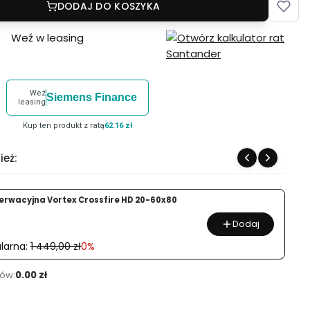
DODAJ DO KOSZYKA
Weź w leasing
Weź
Siemens Finance
leasing
Kup ten produkt z ratą
62.16 zł
ież:
erwacyjna Vortex Crossfire HD 20-60x80
Dodaj
larna:
1 449,00 zł
0%
ów:
0.00 zł