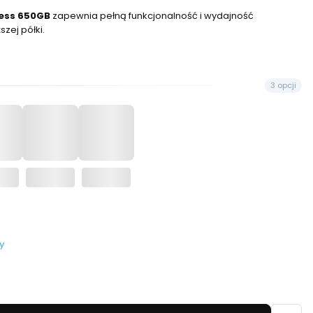
ress 650GB
zapewnia pełną funkcjonalność i wydajność
zej półki.
3 opcji
y