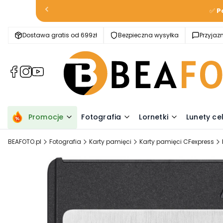
✅
P
Dostawa gratis od 699zł
Bezpieczna wysyłka
Przyja
(Otwiera
(Otwiera
(Otwiera
się
się
się
w
w
w
nowej
nowej
nowej
karcie)
karcie)
karcie)
Promocje
Fotografia
Lornetki
Lunety ce
BEAFOTO.pl
Fotografia
Karty pamięci
Karty pamięci CFexpress