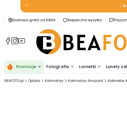
✅
P
Dostawa gratis od 699zł
Bezpieczna wysyłka
Przyja
(Otwiera
(Otwiera
(Otwiera
się
się
się
w
w
w
nowej
nowej
nowej
karcie)
karcie)
karcie)
Promocje
Fotografia
Lornetki
Lunety ce
BEAFOTO.pl
Optyka
Kolimatory
Kolimatory Aimpoint
Kolimator 