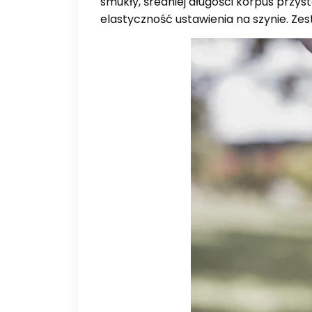
smukły, średniej długości korpus prz
elastyczność ustawienia na szynie. Ze