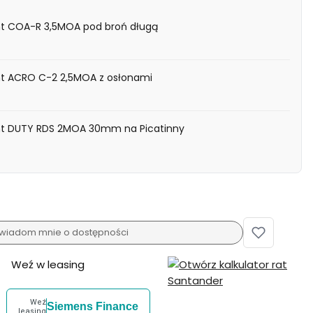
nt COA-R 3,5MOA pod broń długą
nt ACRO C-2 2,5MOA z osłonami
nt DUTY RDS 2MOA 30mm na Picatinny
wiadom mnie o dostępności
Weź w leasing
Weź
Siemens Finance
leasing