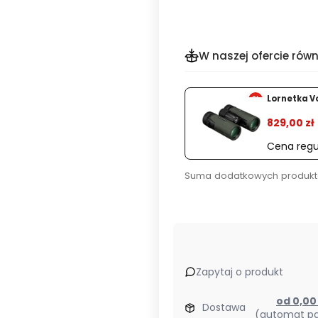
W naszej ofercie równ
%
Lornetka V
829,00 zł
Cena regu
Suma dodatkowych produkt
Zapytaj o produkt
od 0,0
Dostawa
(automat pa