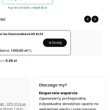
Kup ten produkt z ratą
33.82 zł
ież:
ortex Diamondback HD 8x32
Dodaj
larna:
1 019,00 zł
0%
ów:
0.00 zł
Dlaczego my?
Eksperckie wsparcie
:
Zapewniamy profesjonalne,
indywidualne doradztwo oparte na
0 zł
- DPD Pickup
czkowy | punkt
wieloletniej wiedzy i pasji naszego