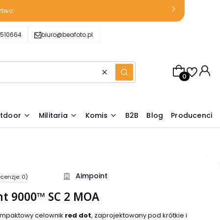
ztwo
510664
biuro@beafoto.pl
Produkty w k
Wyczyść
Szukaj
tdoor
Militaria
Komis
B2B
Blog
Producenci
Aimpoint
cenzje: 0)
nt 9000™ SC 2 MOA
ompaktowy celownik
red dot
, zaprojektowany pod krótkie i