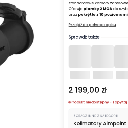
standardowe komory zamkowe or
Oferuje
plamkę 2 MOA
do szyb
oraz
pokrętło z 10 poziomami
Przejdź do pełnego opisu
Sprawdź także:
Cena
2 199,00 zł
Produkt niedostępny - zapytaj 
ZOBACZ INNE Z KATEGORII
Kolimatory Aimpoint