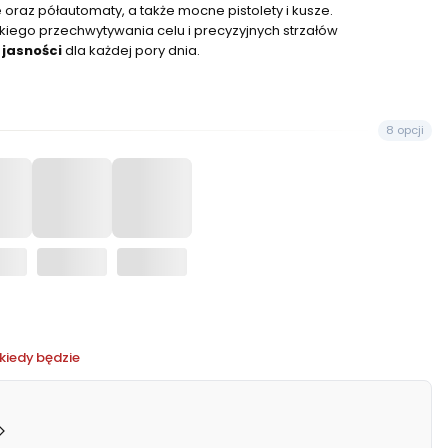
az półautomaty, a także mocne pistolety i kusze.
kiego przechwytywania celu i precyzyjnych strzałów
 jasności
dla każdej pory dnia.
8 opcji
kiedy będzie