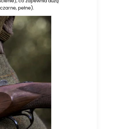
cienie), co zapewnia dużą
czarne, pełne).