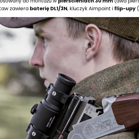
ystosowany do montażu w
pierścieniach 30 mm
(dwa pierś
staw zawiera
baterię DL1/3N
, kluczyk Aimpoint i
flip-upy
(