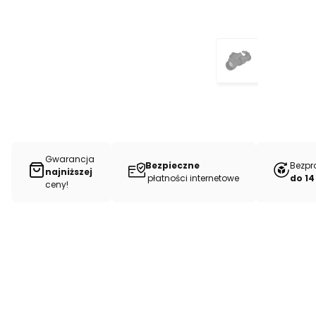
Gwarancja
Bezpieczne
Bezpr
najniższej
płatności internetowe
do 14
ceny!