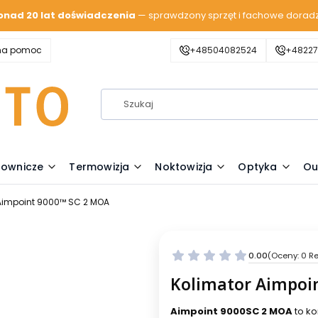
onad 20 lat doświadczenia
— sprawdzony sprzęt i fachowe dorad
zna pomoc
+48504082524
+48227
lownicze
Termowizja
Noktowizja
Optyka
Ou
Aimpoint 9000™ SC 2 MOA
0.00
(Oceny: 0 Re
Kolimator Aimpoi
Aimpoint 9000SC 2 MOA
to k