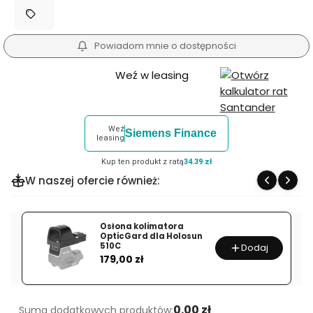
Powiadom mnie o dostępności
Weź w leasing
Weź
Siemens Finance
leasing
Kup ten produkt z ratą
34.39 zł
W naszej ofercie również:
Osłona kolimatora
OpticGard dla Holosun
510C
Dodaj
Cena
179,00 zł
0.00 zł
Suma dodatkowych produktów: