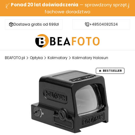
✅
Ponad 20 lat doświadczenia
— sprawdzony sprzęt i
fachowe doradztwo
Dostawa gratis od 699zł
Bezpieczna wysyłka
+48504082524
BEAFOTO.pl
Optyka
Kolimatory
Kolimatory Holosun
BESTSELLER