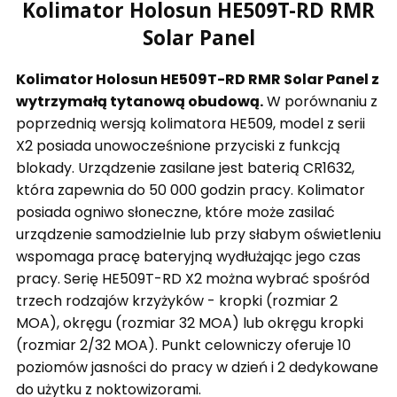
Kolimator Holosun HE509T-RD RMR
Solar Panel
Kolimator Holosun HE509T-RD RMR Solar Panel z
wytrzymałą tytanową obudową.
W porównaniu z
poprzednią wersją kolimatora HE509, model z serii
X2 posiada unowocześnione przyciski z funkcją
blokady. Urządzenie zasilane jest baterią CR1632,
która zapewnia do 50 000 godzin pracy. Kolimator
posiada ogniwo słoneczne, które może zasilać
urządzenie samodzielnie lub przy słabym oświetleniu
wspomaga pracę bateryjną wydłużając jego czas
pracy. Serię HE509T-RD X2 można wybrać spośród
trzech rodzajów krzyżyków - kropki (rozmiar 2
MOA), okręgu (rozmiar 32 MOA) lub okręgu kropki
(rozmiar 2/32 MOA). Punkt celowniczy oferuje 10
poziomów jasności do pracy w dzień i 2 dedykowane
do użytku z noktowizorami.