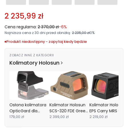
2 235,99 zł
Cena regularna:
2 370,00 zł
-6%
Najniższa cena z 30 dni przed obniżką:
2 235,00 zł
0%
Produkt niedostępny - zapytaj kiedy będzie
ZOBACZ INNE Z KATEGORII
Kolimatory Holosun
Osłona kolimatora
Kolimator Holosun
Kolimator Holosun
OpticGard dla
SCS-320 FDE Green
EPS Carry MRS Gold
Holosun SCS-VP9
179,00 zł
Dot SIG
2 399,00 zł
Dot Sol Panel
2 219,00 zł