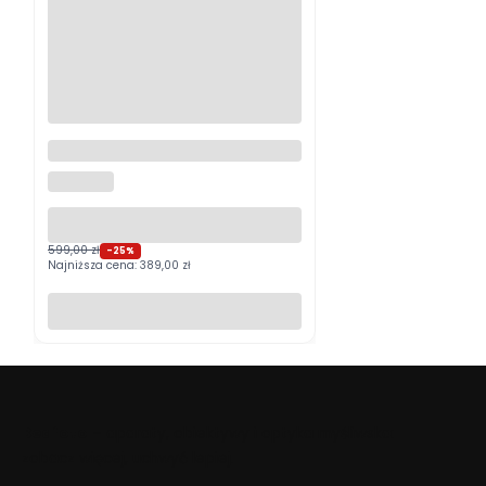
Logitech MX Master 4
Grafitowy PROMOCJA
LOGITECH
599,00 zł
-25%
Najniższa cena:
389,00 zł
Do koszyka
Beafoto
– aparaty, obiektywy i optyka myśliwska:
zobacz więcej, uchwyć lepiej.